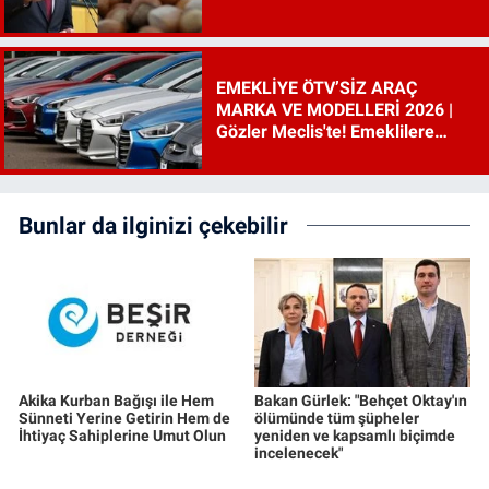
EMEKLİYE ÖTV’SİZ ARAÇ
MARKA VE MODELLERİ 2026 |
Gözler Meclis'te! Emeklilere
ÖTV’siz araç çıkacak mı, şartları
ne?
Bunlar da ilginizi çekebilir
Akika Kurban Bağışı ile Hem
Bakan Gürlek: "Behçet Oktay'ın
Sünneti Yerine Getirin Hem de
ölümünde tüm şüpheler
İhtiyaç Sahiplerine Umut Olun
yeniden ve kapsamlı biçimde
incelenecek"