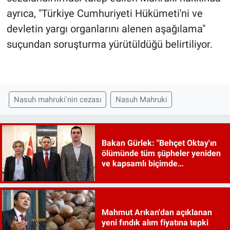
ayrıca, "Türkiye Cumhuriyeti Hükümeti'ni ve
devletin yargı organlarını alenen aşağılama"
suçundan soruşturma yürütüldüğü belirtiliyor.
Nasuh mahruki'nin cezası
Nasuh Mahruki
Bakan Gürlek: "Behçet Oktay'ın
ölümünde tüm şüpheler yeniden
ve kapsamlı biçimde
incelenecek"
Mahmut Arıkan'dan açıklanan
yeni fındık alım fiyatına tepki