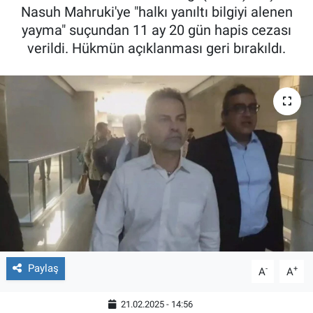
Nasuh Mahruki'ye "halkı yanıltı bilgiyi alenen
yayma" suçundan 11 ay 20 gün hapis cezası
verildi. Hükmün açıklanması geri bırakıldı.
Paylaş
-
+
A
A
21.02.2025 - 14:56