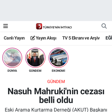
Canlı Yayın
Yayın Akışı
Canlı Yayın
Yayın Akışı
TV 5 Ekranı ve Arşiv
EĞ
TV 5 Ekranı ve Arşiv
DÜNYA
GÜNDEM
EKONOMİ
GÜNDEM
Nasuh Mahruki'nin cezası
belli oldu
Eski Arama Kurtarma Derneği (AKUT) Başkanı