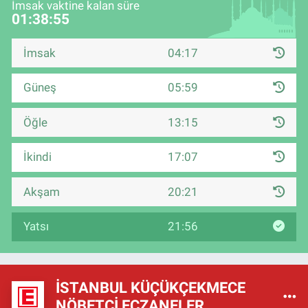
İmsak vaktine kalan süre
01:38:54
İmsak
04:17
Güneş
05:59
Öğle
13:15
İkindi
17:07
Akşam
20:21
Yatsı
21:56
İSTANBUL KÜÇÜKÇEKMECE
NÖBETÇI ECZANELER