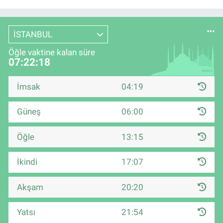
İSTANBUL
Öğle vaktine kalan süre
07:22:17
İmsak
04:19
Güneş
06:00
Öğle
13:15
İkindi
17:07
Akşam
20:20
Yatsı
21:54