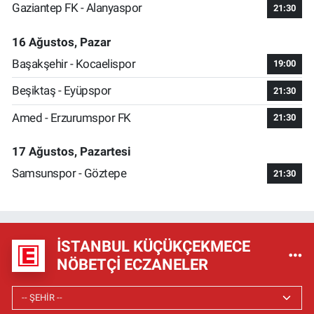
Gaziantep FK - Alanyaspor
21:30
16 Ağustos, Pazar
Başakşehir - Kocaelispor
19:00
Beşiktaş - Eyüpspor
21:30
Amed - Erzurumspor FK
21:30
17 Ağustos, Pazartesi
Samsunspor - Göztepe
21:30
İSTANBUL KÜÇÜKÇEKMECE
NÖBETÇI ECZANELER