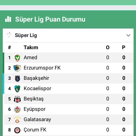
Süper Lig Puan Durumu
Süper Lig
#
Takım
O
P
Amed
0
0
1
Erzurumspor FK
0
0
2
Başakşehir
0
0
3
Kocaelispor
0
0
4
Beşiktaş
0
0
5
Eyüpspor
0
0
6
Galatasaray
0
0
7
Çorum FK
0
0
8