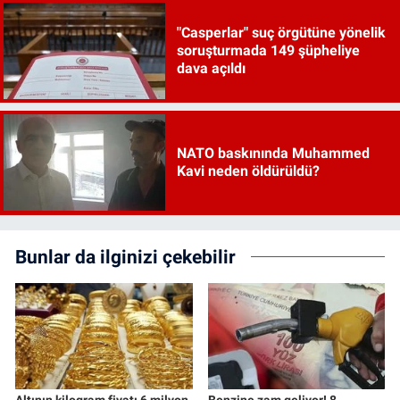
"Casperlar" suç örgütüne yönelik
soruşturmada 149 şüpheliye
dava açıldı
NATO baskınında Muhammed
Kavi neden öldürüldü?
Bunlar da ilginizi çekebilir