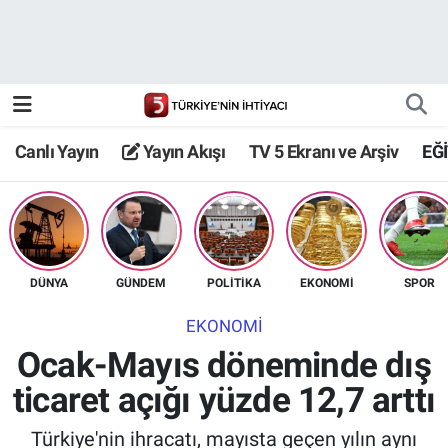
Canlı Yayın
Yayın Akışı
Canlı Yayın
Yayın Akışı
TV 5 Ekranı ve Arşiv
EĞ
TV 5 Ekranı ve Arşiv
DÜNYA
GÜNDEM
POLİTİKA
EKONOMİ
SPOR
EKONOMİ
Ocak-Mayıs döneminde dış
ticaret açığı yüzde 12,7 arttı
Türkiye'nin ihracatı, mayısta geçen yılın aynı