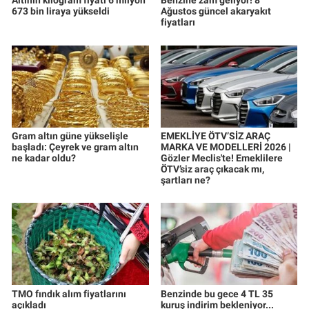
Altının kilogram fiyatı 6 milyon
Benzine zam geliyor! 8
673 bin liraya yükseldi
Ağustos güncel akaryakıt
fiyatları
Gram altın güne yükselişle
EMEKLİYE ÖTV’SİZ ARAÇ
başladı: Çeyrek ve gram altın
MARKA VE MODELLERİ 2026 |
ne kadar oldu?
Gözler Meclis'te! Emeklilere
ÖTV’siz araç çıkacak mı,
şartları ne?
TMO fındık alım fiyatlarını
Benzinde bu gece 4 TL 35
açıkladı
kuruş indirim bekleniyor...