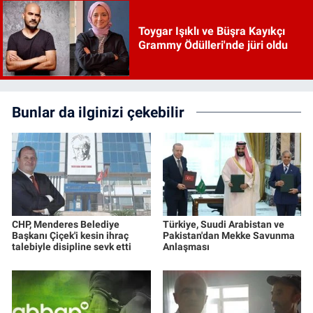
Toygar Işıklı ve Büşra Kayıkçı
Grammy Ödülleri'nde jüri oldu
Bunlar da ilginizi çekebilir
CHP, Menderes Belediye
Türkiye, Suudi Arabistan ve
Başkanı Çiçek'i kesin ihraç
Pakistan'dan Mekke Savunma
talebiyle disipline sevk etti
Anlaşması