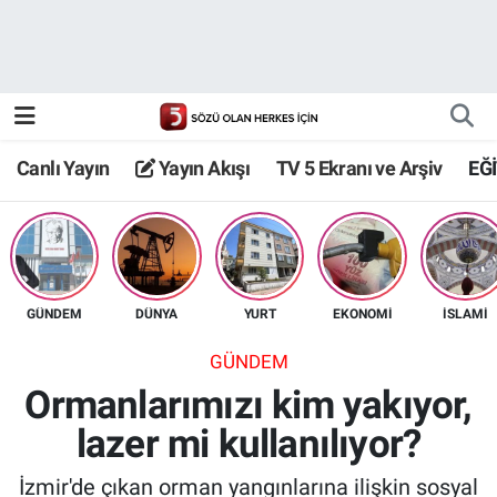
Canlı Yayın
Yayın Akışı
Canlı Yayın
Yayın Akışı
TV 5 Ekranı ve Arşiv
EĞ
TV 5 Ekranı ve Arşiv
GÜNDEM
DÜNYA
YURT
EKONOMİ
İSLAMİ
GÜNDEM
Ormanlarımızı kim yakıyor,
lazer mi kullanılıyor?
İzmir'de çıkan orman yangınlarına ilişkin sosyal