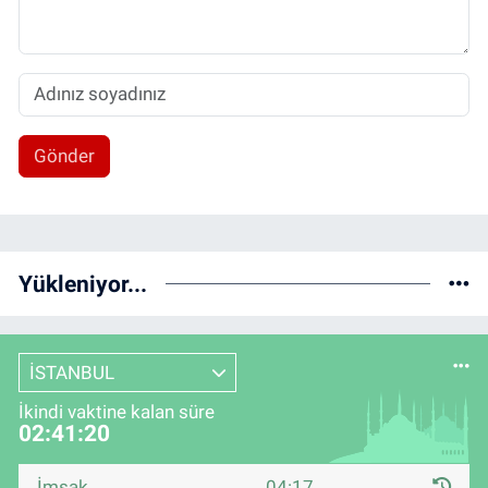
Gönder
Yükleniyor...
İSTANBUL
İkindi vaktine kalan süre
02:41:20
İmsak
04:17