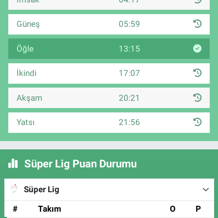
Güneş
05:59
Öğle
13:15
İkindi
17:07
Akşam
20:21
Yatsı
21:56
Süper Lig Puan Durumu
Süper Lig
#
Takım
O
P