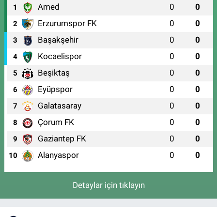
Amed
0
0
1
Erzurumspor FK
0
0
2
Başakşehir
0
0
3
Kocaelispor
0
0
4
Beşiktaş
0
0
5
Eyüpspor
0
0
6
Galatasaray
0
0
7
Çorum FK
0
0
8
Gaziantep FK
0
0
9
Alanyaspor
0
0
10
Detaylar için tıklayın