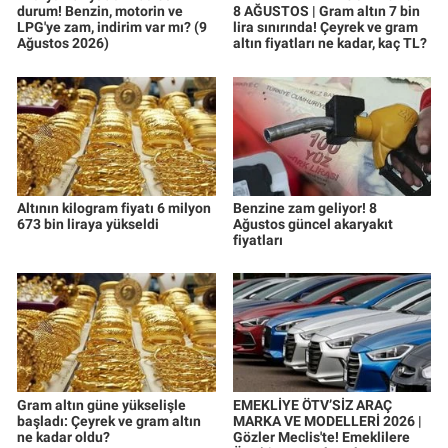
durum! Benzin, motorin ve
8 AĞUSTOS | Gram altın 7 bin
LPG'ye zam, indirim var mı? (9
lira sınırında! Çeyrek ve gram
Ağustos 2026)
altın fiyatları ne kadar, kaç TL?
Altının kilogram fiyatı 6 milyon
Benzine zam geliyor! 8
673 bin liraya yükseldi
Ağustos güncel akaryakıt
fiyatları
Gram altın güne yükselişle
EMEKLİYE ÖTV’SİZ ARAÇ
başladı: Çeyrek ve gram altın
MARKA VE MODELLERİ 2026 |
ne kadar oldu?
Gözler Meclis'te! Emeklilere