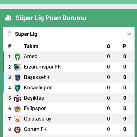
Süper Lig Puan Durumu
Süper Lig
#
Takım
O
P
Amed
0
0
1
Erzurumspor FK
0
0
2
Başakşehir
0
0
3
Kocaelispor
0
0
4
Beşiktaş
0
0
5
Eyüpspor
0
0
6
Galatasaray
0
0
7
Çorum FK
0
0
8