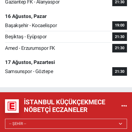
Gaziantep FK - Alanyaspor
21:30
16 Ağustos, Pazar
Başakşehir - Kocaelispor
19:00
Beşiktaş - Eyüpspor
21:30
Amed - Erzurumspor FK
21:30
17 Ağustos, Pazartesi
Samsunspor - Göztepe
21:30
İSTANBUL KÜÇÜKÇEKMECE
NÖBETÇI ECZANELER