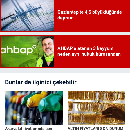
Gaziantep'te 4,5 büyüklüğünde
deprem
AHBAP'a atanan 3 kayyum
neden aynı hukuk bürosundan
Bunlar da ilginizi çekebilir
Akaryakıt fiyatlarında son
ALTIN FİYATLARI SON DURUM