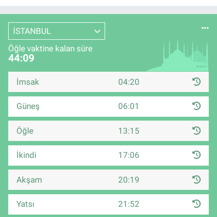
İSTANBUL
Öğle vaktine kalan süre
44:08
İmsak
04:20
Güneş
06:01
Öğle
13:15
İkindi
17:06
Akşam
20:19
Yatsı
21:52