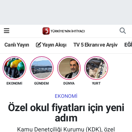
Canlı Yayın
Yayın Akışı
Canlı Yayın
Yayın Akışı
TV 5 Ekranı ve Arşiv
EĞ
TV 5 Ekranı ve Arşiv
EKONOMİ
GÜNDEM
DÜNYA
YURT
EKONOMİ
Özel okul fiyatları için yeni
adım
Kamu Denetçiliği Kurumu (KDK), özel