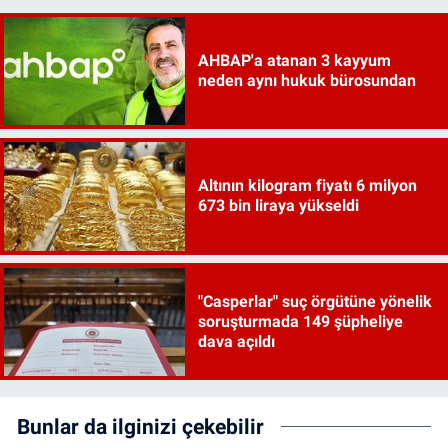
AHBAP'a atanan 3 kayyum
neden aynı hukuk bürosundan
Altının kilogram fiyatı 6 milyon
673 bin liraya yükseldi
"Casperlar" suç örgütüne yönelik
soruşturmada 149 şüpheliye
dava açıldı
Bunlar da ilginizi çekebilir