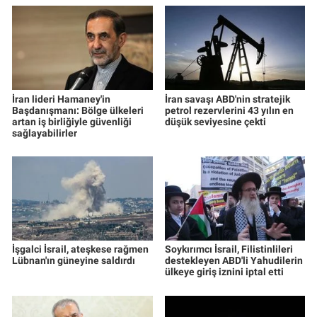
İran lideri Hamaney'in
İran savaşı ABD'nin stratejik
Başdanışmanı: Bölge ülkeleri
petrol rezervlerini 43 yılın en
artan iş birliğiyle güvenliği
düşük seviyesine çekti
sağlayabilirler
İşgalci İsrail, ateşkese rağmen
Soykırımcı İsrail, Filistinlileri
Lübnan'ın güneyine saldırdı
destekleyen ABD'li Yahudilerin
ülkeye giriş iznini iptal etti