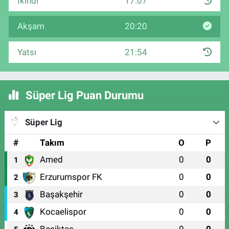
İkindi
17:07
Akşam
20:20
Yatsı
21:54
Süper Lig Puan Durumu
Süper Lig
#
Takım
O
P
Amed
0
0
1
Erzurumspor FK
0
0
2
Başakşehir
0
0
3
Kocaelispor
0
0
4