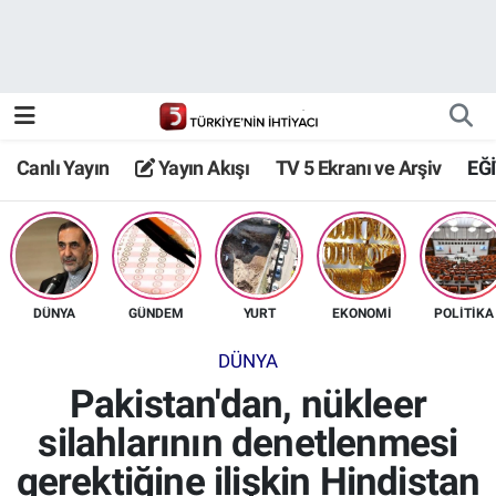
Canlı Yayın
Yayın Akışı
Canlı Yayın
Yayın Akışı
TV 5 Ekranı ve Arşiv
EĞ
TV 5 Ekranı ve Arşiv
DÜNYA
GÜNDEM
YURT
EKONOMİ
POLİTİKA
DÜNYA
Pakistan'dan, nükleer
silahlarının denetlenmesi
gerektiğine ilişkin Hindistan