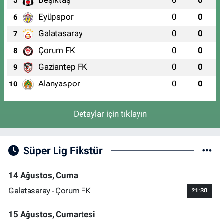
Beşiktaş
0
0
5
Eyüpspor
0
0
6
Galatasaray
0
0
7
Çorum FK
0
0
8
Gaziantep FK
0
0
9
Alanyaspor
0
0
10
Detaylar için tıklayın
Süper Lig Fikstür
14 Ağustos, Cuma
Galatasaray - Çorum FK
21:30
15 Ağustos, Cumartesi