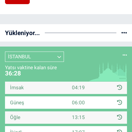
Yükleniyor...
İSTANBUL
Yatsı vaktine kalan süre
36:28
İmsak
04:19
Güneş
06:00
Öğle
13:15