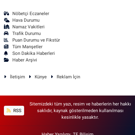
Nöbetçi Eczaneler
Hava Durumu
Namaz Vakitleri
Trafik Durumu
Puan Durumu ve Fikstür
Tüm Manşetler
Son Dakika Haberleri
Haber Arşivi
İletişim
Künye
Reklam İçin
Sitemizdeki tüm yazı, resim ve haberlerin her hakkı
RSS
saklıdır, kaynak gösterilmeden kullanılması
kesinlikle yasaktır.
Haber Yazılımı
:
TE Bilişim