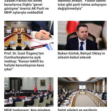
Saadet Partisi’nin AİHM
Mahmut Arıkan: “Futbol takımı
kararlarına ilişkin "genel
tutar gibi parti tutma anlayışını
görüşme" önerisi AK Parti ve
değiştirmeliyiz”
MHP oylarıyla reddedildi
Prof. Dr. İzzet Özgenç’ten
Bakan Gürlek, Behçet Oktay’ın
Cumhurbaşkanı'na açık
ailesini kabul edecek
mektup: "Kanun teklifi bu
haliyle kanunlaşırsa kaos
çıkar"
MGK toplanıyor: Ana gündem
Şehit aileleri ve gazilerin