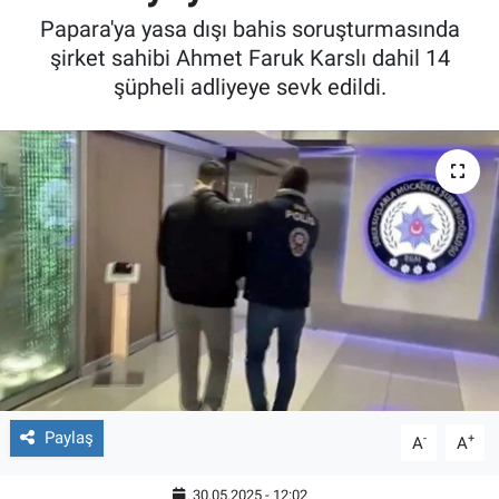
Papara'ya yasa dışı bahis soruşturmasında
şirket sahibi Ahmet Faruk Karslı dahil 14
şüpheli adliyeye sevk edildi.
Paylaş
-
+
A
A
30.05.2025 - 12:02