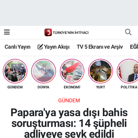
Canlı Yayın
Yayın Akışı
Canlı Yayın
Yayın Akışı
TV 5 Ekranı ve Arşiv
EĞ
TV 5 Ekranı ve Arşiv
GÜNDEM
DÜNYA
EKONOMİ
YURT
POLİTİKA
GÜNDEM
Papara'ya yasa dışı bahis
soruşturması: 14 şüpheli
adliyeye sevk edildi