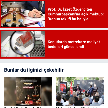
Prof. Dr. İzzet Özgenç’ten
Cumhurbaşkanı'na açık mektup:
"Kanun teklifi bu haliyle
kanunlaşırsa kaos çıkar"
Konutlarda metrekare maliyet
bedelleri güncellendi
Bunlar da ilginizi çekebilir