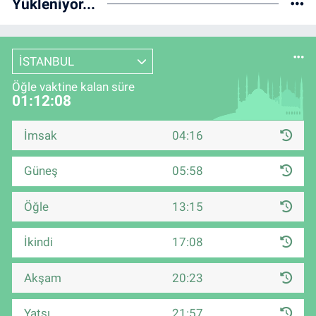
Yükleniyor...
İSTANBUL
Öğle vaktine kalan süre
01:12:07
İmsak
04:16
Güneş
05:58
Öğle
13:15
İkindi
17:08
Akşam
20:23
Yatsı
21:57