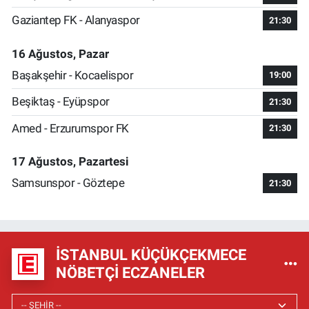
Gaziantep FK - Alanyaspor
21:30
16 Ağustos, Pazar
Başakşehir - Kocaelispor
19:00
Beşiktaş - Eyüpspor
21:30
Amed - Erzurumspor FK
21:30
17 Ağustos, Pazartesi
Samsunspor - Göztepe
21:30
İSTANBUL KÜÇÜKÇEKMECE
NÖBETÇI ECZANELER