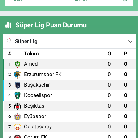
Süper Lig Puan Durumu
Süper Lig
#
Takım
O
P
Amed
0
0
1
Erzurumspor FK
0
0
2
Başakşehir
0
0
3
Kocaelispor
0
0
4
Beşiktaş
0
0
5
Eyüpspor
0
0
6
Galatasaray
0
0
7
Çorum FK
0
0
8