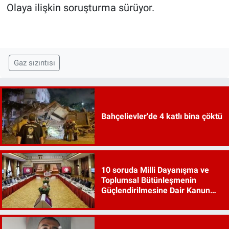
Olaya ilişkin soruşturma sürüyor.
Gaz sızıntısı
Bahçelievler'de 4 katlı bina çöktü
10 soruda Milli Dayanışma ve
Toplumsal Bütünleşmenin
Güçlendirilmesine Dair Kanun
Teklifi