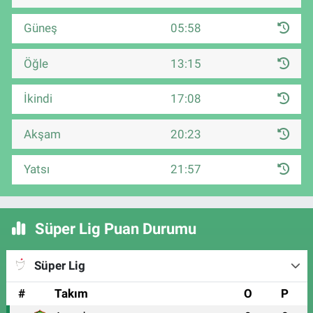
Güneş
05:58
Öğle
13:15
İkindi
17:08
Akşam
20:23
Yatsı
21:57
Süper Lig Puan Durumu
Süper Lig
#
Takım
O
P