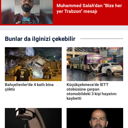
Muhammed Salah'dan "Bize her
yer Trabzon" mesajı
Bunlar da ilginizi çekebilir
Bahçelievler'de 4 katlı bina
Küçükçekmece'de İETT
çöktü
otobüsüne çarpan
otomobildeki 3 kişi hayatını
kaybetti