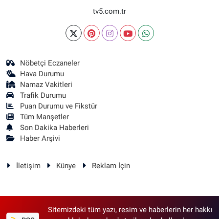
tv5.com.tr
Nöbetçi Eczaneler
Hava Durumu
Namaz Vakitleri
Trafik Durumu
Puan Durumu ve Fikstür
Tüm Manşetler
Son Dakika Haberleri
Haber Arşivi
İletişim
Künye
Reklam İçin
Sitemizdeki tüm yazı, resim ve haberlerin her hakkı