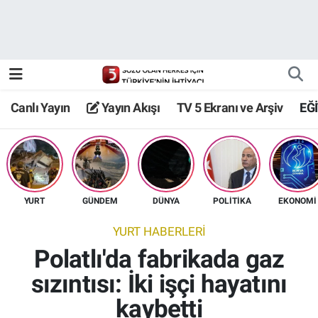
Canlı Yayın
Yayın Akışı
Canlı Yayın
Yayın Akışı
TV 5 Ekranı ve Arşiv
EĞ
TV 5 Ekranı ve Arşiv
YURT
GÜNDEM
DÜNYA
POLİTİKA
EKONOMİ
YURT HABERLERİ
Polatlı'da fabrikada gaz
sızıntısı: İki işçi hayatını
kaybetti