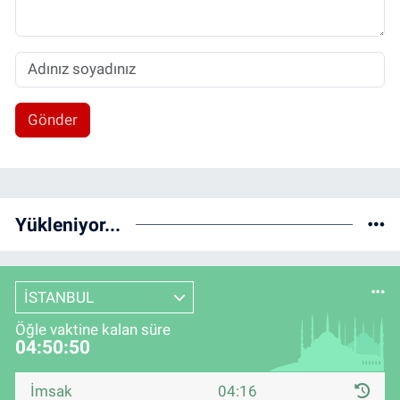
Gönder
Yükleniyor...
İSTANBUL
Öğle vaktine kalan süre
04:50:49
İmsak
04:16