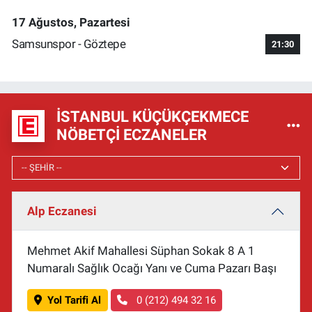
17 Ağustos, Pazartesi
Samsunspor - Göztepe
21:30
İSTANBUL KÜÇÜKÇEKMECE
NÖBETÇI ECZANELER
Alp Eczanesi
Mehmet Akif Mahallesi Süphan Sokak 8 A 1
Numaralı Sağlık Ocağı Yanı ve Cuma Pazarı Başı
Yol Tarifi Al
0 (212) 494 32 16