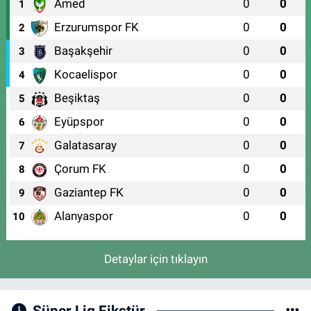
Amed
0
0
1
Erzurumspor FK
0
0
2
Başakşehir
0
0
3
Kocaelispor
0
0
4
Beşiktaş
0
0
5
Eyüpspor
0
0
6
Galatasaray
0
0
7
Çorum FK
0
0
8
Gaziantep FK
0
0
9
Alanyaspor
0
0
10
Detaylar için tıklayın
Süper Lig Fikstür