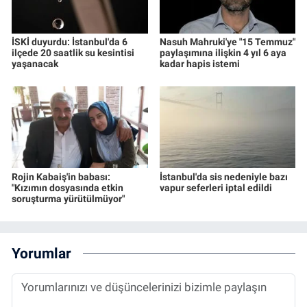
İSKİ duyurdu: İstanbul'da 6
Nasuh Mahruki'ye "15 Temmuz"
ilçede 20 saatlik su kesintisi
paylaşımına ilişkin 4 yıl 6 aya
yaşanacak
kadar hapis istemi
Rojin Kabaiş'in babası:
İstanbul'da sis nedeniyle bazı
"Kızımın dosyasında etkin
vapur seferleri iptal edildi
soruşturma yürütülmüyor"
Yorumlar