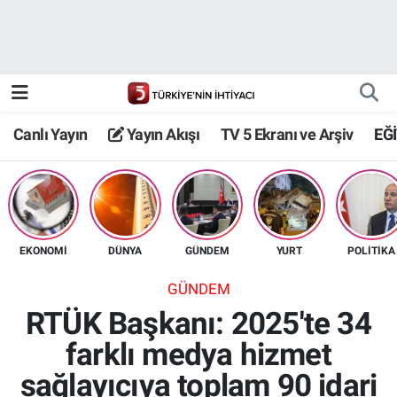
Canlı Yayın
Yayın Akışı
Canlı Yayın
Yayın Akışı
TV 5 Ekranı ve Arşiv
EĞ
TV 5 Ekranı ve Arşiv
EKONOMİ
DÜNYA
GÜNDEM
YURT
POLİTİKA
GÜNDEM
RTÜK Başkanı: 2025'te 34
farklı medya hizmet
sağlayıcıya toplam 90 idari