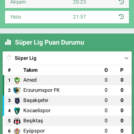
Akşam
20:23
Yatsı
21:57
Süper Lig Puan Durumu
Süper Lig
#
Takım
O
P
Amed
0
0
1
Erzurumspor FK
0
0
2
Başakşehir
0
0
3
Kocaelispor
0
0
4
Beşiktaş
0
0
5
Eyüpspor
0
0
6