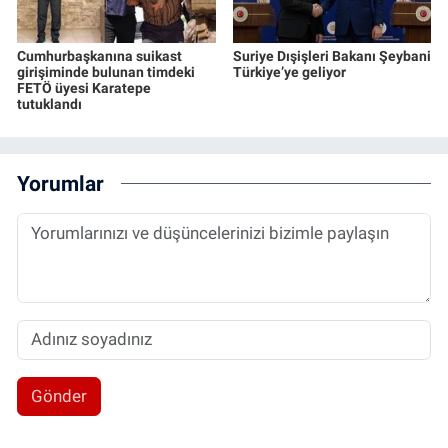
Cumhurbaşkanına suikast
Suriye Dışişleri Bakanı Şeybani
girişiminde bulunan timdeki
Türkiye’ye geliyor
FETÖ üyesi Karatepe
tutuklandı
Yorumlar
Gönder