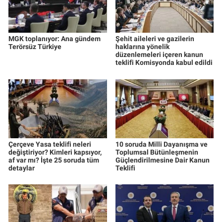
MGK toplanıyor: Ana gündem
Şehit aileleri ve gazilerin
Terörsüz Türkiye
haklarına yönelik
düzenlemeleri içeren kanun
teklifi Komisyonda kabul edildi
Çerçeve Yasa teklifi neleri
10 soruda Milli Dayanışma ve
değiştiriyor? Kimleri kapsıyor,
Toplumsal Bütünleşmenin
af var mı? İşte 25 soruda tüm
Güçlendirilmesine Dair Kanun
detaylar
Teklifi