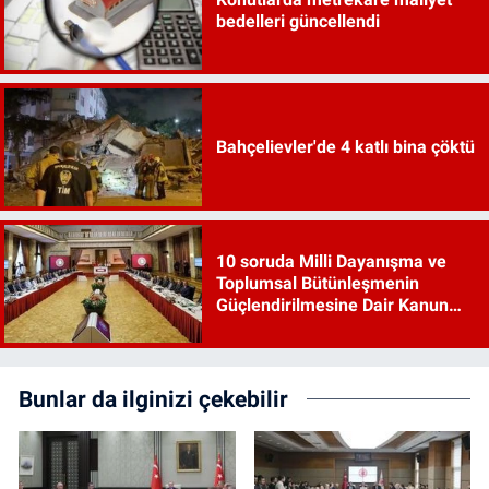
bedelleri güncellendi
Bahçelievler'de 4 katlı bina çöktü
10 soruda Milli Dayanışma ve
Toplumsal Bütünleşmenin
Güçlendirilmesine Dair Kanun
Teklifi
Bunlar da ilginizi çekebilir