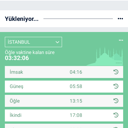
Yükleniyor...
İSTANBUL
Öğle vaktine kalan süre
03:32:06
İmsak
04:16
Güneş
05:58
Öğle
13:15
İkindi
17:08