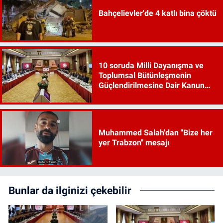
Bahçelievler'de 4 katlı bina çöktü
10 soruda Milli Dayanışma ve
Toplumsal Bütünleşmenin
Güçlendirilmesine Dair Kanun
Teklifi
Muhammed Salah'dan "Bize her
yer Trabzon" mesajı
Bunlar da ilginizi çekebilir