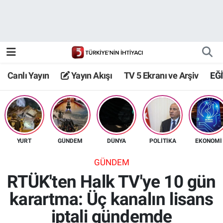
Canlı Yayın
Yayın Akışı
Canlı Yayın
Yayın Akışı
TV 5 Ekranı ve Arşiv
EĞ
TV 5 Ekranı ve Arşiv
YURT
GÜNDEM
DÜNYA
POLİTİKA
EKONOMİ
GÜNDEM
RTÜK'ten Halk TV'ye 10 gün
karartma: Üç kanalın lisans
iptali gündemde