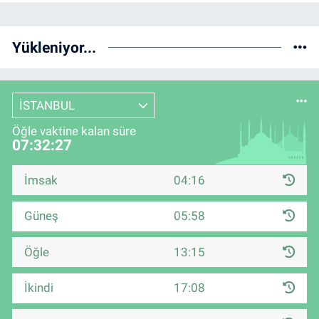
Yükleniyor...
İSTANBUL
Öğle vaktine kalan süre
07:32:27
İmsak
04:16
Güneş
05:58
Öğle
13:15
İkindi
17:08