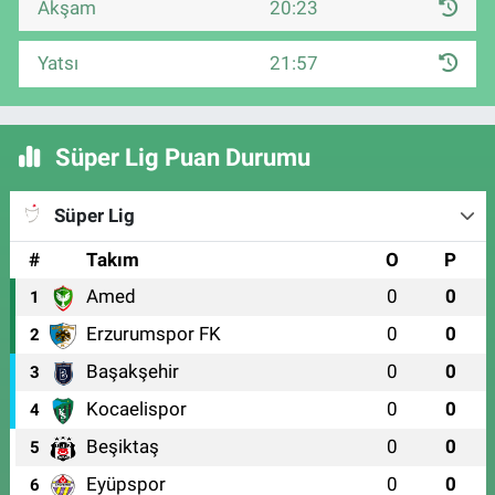
Akşam
20:23
Yatsı
21:57
Süper Lig Puan Durumu
Süper Lig
#
Takım
O
P
Amed
0
0
1
Erzurumspor FK
0
0
2
Başakşehir
0
0
3
Kocaelispor
0
0
4
Beşiktaş
0
0
5
Eyüpspor
0
0
6