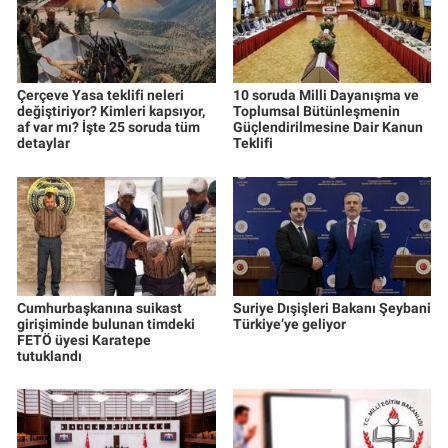
Çerçeve Yasa teklifi neleri
10 soruda Milli Dayanışma ve
değiştiriyor? Kimleri kapsıyor,
Toplumsal Bütünleşmenin
af var mı? İşte 25 soruda tüm
Güçlendirilmesine Dair Kanun
detaylar
Teklifi
Cumhurbaşkanına suikast
Suriye Dışişleri Bakanı Şeybani
girişiminde bulunan timdeki
Türkiye’ye geliyor
FETÖ üyesi Karatepe
tutuklandı