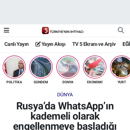
Canlı Yayın
Yayın Akışı
Canlı Yayın
Yayın Akışı
TV 5 Ekranı ve Arşiv
EĞ
TV 5 Ekranı ve Arşiv
POLİTİKA
GÜNDEM
DÜNYA
EKONOMİ
YURT
DÜNYA
Rusya’da WhatsApp’ın
kademeli olarak
engellenmeye başladığı