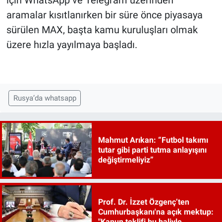
için WhatsApp ve Telegram üzerinden
aramalar kısıtlanırken bir süre önce piyasaya
sürülen MAX, başta kamu kuruluşları olmak
üzere hızla yayılmaya başladı.
Rusya’da whatsapp
Mahmut Arıkan: “Futbol takımı
tutar gibi parti tutma anlayışını
değiştirmeliyiz”
Prof. Dr. İzzet Özgenç’ten
Cumhurbaşkanı'na açık mektup:
"Kanun teklifi bu haliyle