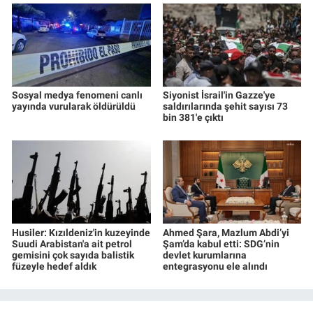
Sosyal medya fenomeni canlı
Siyonist İsrail'in Gazze'ye
yayında vurularak öldürüldü
saldırılarında şehit sayısı 73
bin 381'e çıktı
Husiler: Kızıldeniz'in kuzeyinde
Ahmed Şara, Mazlum Abdi’yi
Suudi Arabistan'a ait petrol
Şam’da kabul etti: SDG’nin
gemisini çok sayıda balistik
devlet kurumlarına
füzeyle hedef aldık
entegrasyonu ele alındı