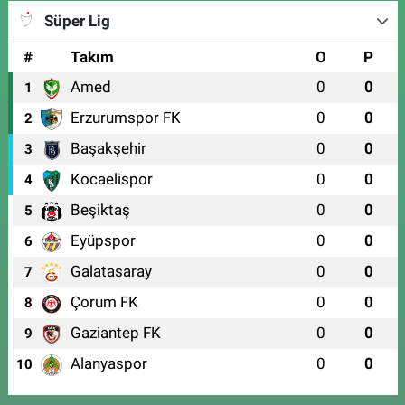
Süper Lig
#
Takım
O
P
Amed
0
0
1
Erzurumspor FK
0
0
2
Başakşehir
0
0
3
Kocaelispor
0
0
4
Beşiktaş
0
0
5
Eyüpspor
0
0
6
Galatasaray
0
0
7
Çorum FK
0
0
8
Gaziantep FK
0
0
9
Alanyaspor
0
0
10