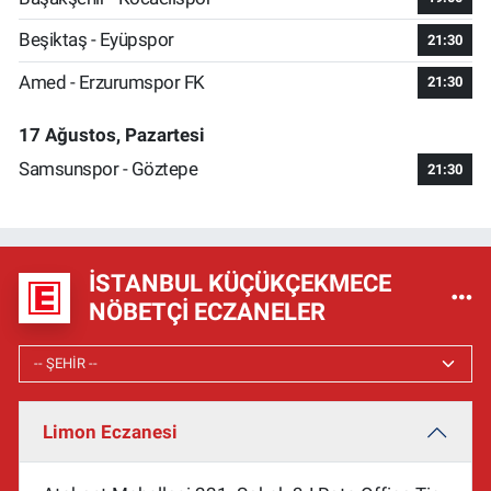
Beşiktaş - Eyüpspor
21:30
Amed - Erzurumspor FK
21:30
17 Ağustos, Pazartesi
Samsunspor - Göztepe
21:30
İSTANBUL KÜÇÜKÇEKMECE
NÖBETÇI ECZANELER
Limon Eczanesi