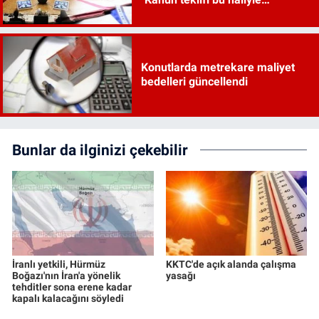
kanunlaşırsa kaos çıkar"
Konutlarda metrekare maliyet
bedelleri güncellendi
Bunlar da ilginizi çekebilir
İranlı yetkili, Hürmüz
KKTC'de açık alanda çalışma
Boğazı'nın İran'a yönelik
yasağı
tehditler sona erene kadar
kapalı kalacağını söyledi