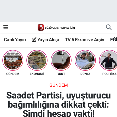
Canlı Yayın
Yayın Akışı
Canlı Yayın
Yayın Akışı
TV 5 Ekranı ve Arşiv
EĞ
TV 5 Ekranı ve Arşiv
GÜNDEM
EKONOMİ
YURT
DÜNYA
POLİTİKA
GÜNDEM
Saadet Partisi, uyuşturucu
bağımlılığına dikkat çekti:
Şimdi hesap vakti!