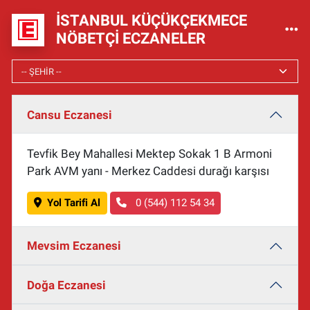
İSTANBUL KÜÇÜKÇEKMECE
NÖBETÇI ECZANELER
Cansu Eczanesi
Tevfik Bey Mahallesi Mektep Sokak 1 B Armoni
Park AVM yanı - Merkez Caddesi durağı karşısı
Yol Tarifi Al
0 (544) 112 54 34
Mevsim Eczanesi
Doğa Eczanesi