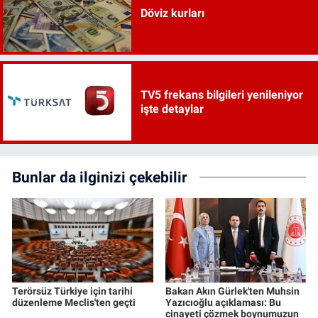
Döviz kurları
TV5 frekans bilgileri yenileniyor
işte detaylar
Bunlar da ilginizi çekebilir
Terörsüz Türkiye için tarihi
Bakan Akın Gürlek'ten Muhsin
düzenleme Meclis'ten geçti
Yazıcıoğlu açıklaması: Bu
cinayeti çözmek boynumuzun