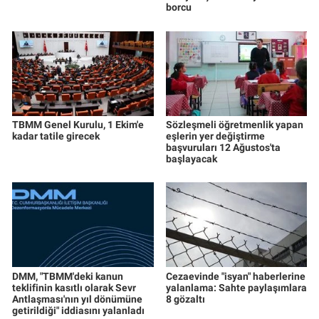
borcu
TBMM Genel Kurulu, 1 Ekim'e
Sözleşmeli öğretmenlik yapan
kadar tatile girecek
eşlerin yer değiştirme
başvuruları 12 Ağustos'ta
başlayacak
DMM, "TBMM'deki kanun
Cezaevinde "isyan" haberlerine
teklifinin kasıtlı olarak Sevr
yalanlama: Sahte paylaşımlara
Antlaşması'nın yıl dönümüne
8 gözaltı
getirildiği" iddiasını yalanladı