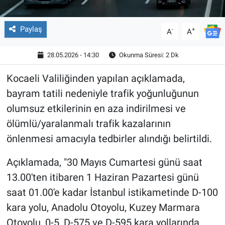
Paylaş
-
+
A
A
28.05.2026 - 14:30
Okunma Süresi: 2 Dk
Kocaeli Valiliğinden yapılan açıklamada,
bayram tatili nedeniyle trafik yoğunluğunun
olumsuz etkilerinin en aza indirilmesi ve
ölümlü/yaralanmalı trafik kazalarının
önlenmesi amacıyla tedbirler alındığı belirtildi.
Açıklamada, "30 Mayıs Cumartesi günü saat
13.00'ten itibaren 1 Haziran Pazartesi günü
saat 01.00'e kadar İstanbul istikametinde D-100
kara yolu, Anadolu Otoyolu, Kuzey Marmara
Otoyolu, 0-5, D-575 ve D-595 kara yollarında