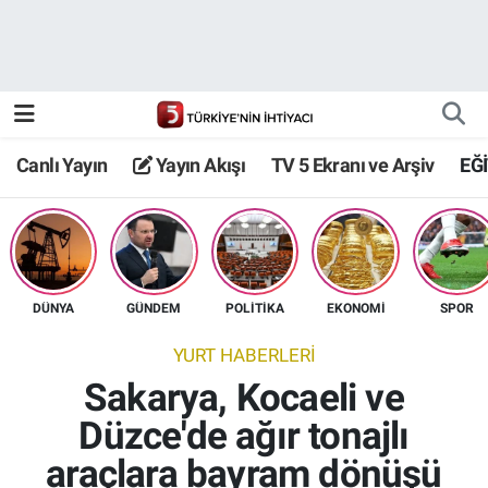
Canlı Yayın
Yayın Akışı
Canlı Yayın
Yayın Akışı
TV 5 Ekranı ve Arşiv
EĞ
TV 5 Ekranı ve Arşiv
DÜNYA
GÜNDEM
POLİTİKA
EKONOMİ
SPOR
YURT HABERLERİ
Sakarya, Kocaeli ve
Düzce'de ağır tonajlı
araçlara bayram dönüşü