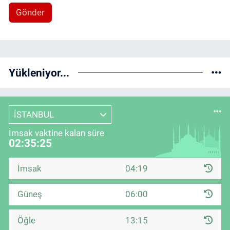
Gönder
Yükleniyor...
İSTANBUL
İmsak vaktine kalan süre
02:35:25
İmsak
04:19
Güneş
06:00
Öğle
13:15