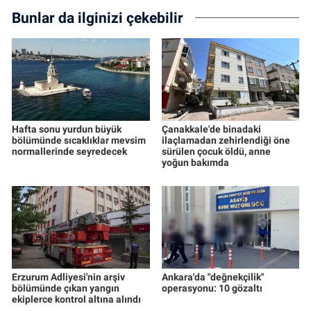
Bunlar da ilginizi çekebilir
Hafta sonu yurdun büyük
Çanakkale'de binadaki
bölümünde sıcaklıklar mevsim
ilaçlamadan zehirlendiği öne
normallerinde seyredecek
sürülen çocuk öldü, anne
yoğun bakımda
Erzurum Adliyesi'nin arşiv
Ankara'da "değnekçilik"
bölümünde çıkan yangın
operasyonu: 10 gözaltı
ekiplerce kontrol altına alındı