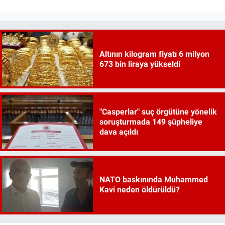
Altının kilogram fiyatı 6 milyon
673 bin liraya yükseldi
"Casperlar" suç örgütüne yönelik
soruşturmada 149 şüpheliye
dava açıldı
NATO baskınında Muhammed
Kavi neden öldürüldü?