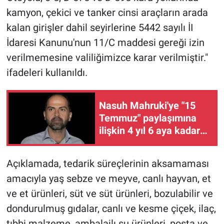
kamyon, çekici ve tanker cinsi araçların arada
kalan girişler dahil seyirlerine 5442 sayılı İI
İdaresi Kanunu'nun 11/C maddesi gereği izin
verilmemesine valiliğimizce karar verilmiştir."
ifadeleri kullanıldı.
Nasuh Mahruki'ye "15
Temmuz" paylaşımına
ilişkin 4 yıl 6 aya kadar
hapis istemi
Açıklamada, tedarik süreçlerinin aksamaması
amacıyla yaş sebze ve meyve, canlı hayvan, et
ve et ürünleri, süt ve süt ürünleri, bozulabilir ve
dondurulmuş gıdalar, canlı ve kesme çiçek, ilaç,
tıbbi malzeme, ambalajlı su ürünleri, posta ve