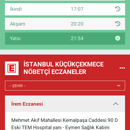
İkindi
17:07
Akşam
20:20
Yatsı
21:54
İSTANBUL KÜÇÜKÇEKMECE
NÖBETÇI ECZANELER
İrem Eczanesi
Mehmet Akif Mahallesi Kemalpaşa Caddesi 90 D
Eski TEM Hospital yanı - Eymen Sağlık Kabini