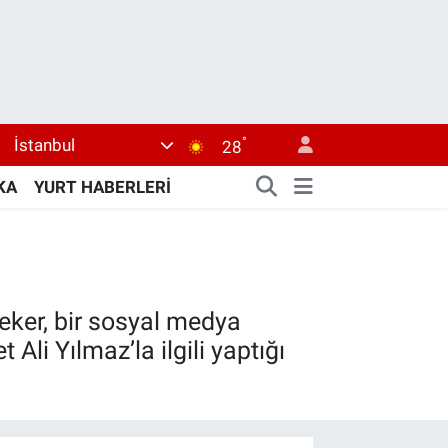
°
İstanbul
28
KA
YURT HABERLERİ
 Peker, bir sosyal medya
li Yılmaz’la ilgili yaptığı