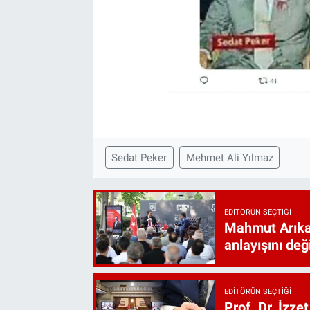
Sedat Peker
Mehmet Ali Yılmaz
EDITÖRÜN SEÇTIĞI
Mahmut Arıkan
anlayışını değ
EDITÖRÜN SEÇTIĞI
Prof. Dr. İzz