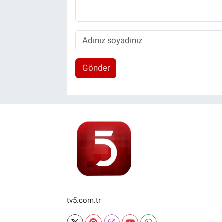
Gönder
tv5.com.tr