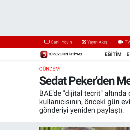
Canlı Yayın
Yayın Akışı
Canlı Yayın
Yayın Akışı
TV
TV 5 Ekranı ve Arşiv
EĞİTİM
E
GÜNDEM
Sedat Peker'den Me
BAE'de "dijital tecrit" altınd
kullanıcısının, önceki gün ev
gönderiyi yeniden paylaştı.