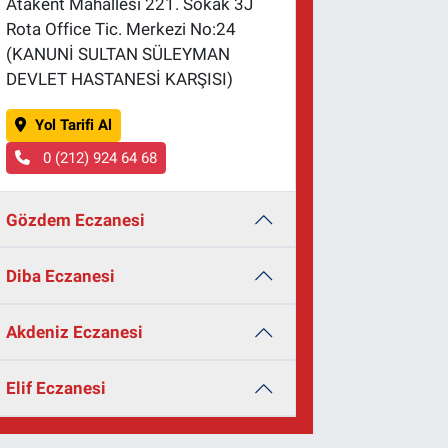
Atakent Mahallesi 221. Sokak 3J
Rota Office Tic. Merkezi No:24
(KANUNİ SULTAN SÜLEYMAN
DEVLET HASTANESİ KARŞISI)
Yol Tarifi Al
0 (212) 924 64 68
Gözdem Eczanesi
Diba Eczanesi
Akdeniz Eczanesi
Elif Eczanesi