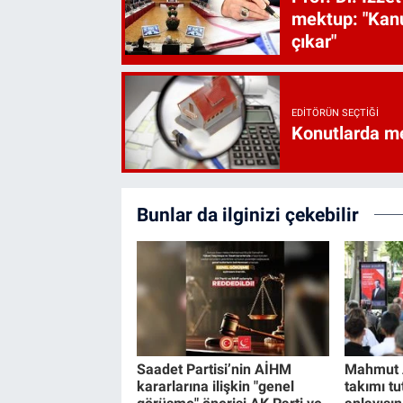
mektup: "Kanu
çıkar"
EDITÖRÜN SEÇTIĞI
Konutlarda me
Bunlar da ilginizi çekebilir
Saadet Partisi’nin AİHM
Mahmut A
kararlarına ilişkin "genel
takımı tu