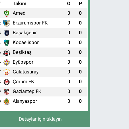
#
Takım
O
P
Amed
0
0
1
Erzurumspor FK
0
0
2
Başakşehir
0
0
3
Kocaelispor
0
0
4
Beşiktaş
0
0
5
Eyüpspor
0
0
6
Galatasaray
0
0
7
Çorum FK
0
0
8
Gaziantep FK
0
0
9
Alanyaspor
0
0
0
Detaylar için tıklayın