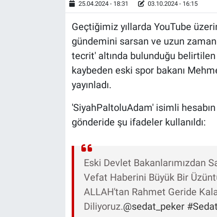
25.04.2024 - 18:31
03.10.2024 - 16:15
Geçtiğimiz yıllarda YouTube üzerin
gündemini sarsan ve uzun zamandır 
tecrit' altında bulunduğu belirtile
kaybeden eski spor bakanı Mehmet A
yayınladı.
'SiyahPaltoluAdam' isimli hesabın
gönderide şu ifadeler kullanıldı:
Eski Devlet Bakanlarımızdan 
Vefat Haberini Büyük Bir Üzü
ALLAH'tan Rahmet Geride Kalan
Diliyoruz.
@sedat_peker
#Seda