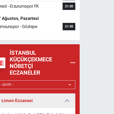
ed - Erzurumspor FK
21:30
 Ağustos, Pazartesi
msunspor - Göztepe
21:30
İSTANBUL
KÜÇÜKÇEKMECE
NÖBETÇI
ECZANELER
Limon Eczanesi