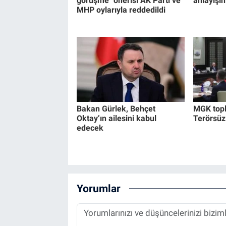
görüşme" önerisi AK Parti ve
anlayışın
MHP oylarıyla reddedildi
Bakan Gürlek, Behçet
MGK top
Oktay’ın ailesini kabul
Terörsüz
edecek
Yorumlar