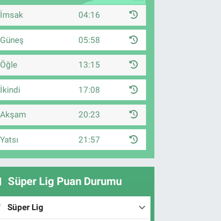
İmsak
04:16
Güneş
05:58
Öğle
13:15
İkindi
17:08
Akşam
20:23
Yatsı
21:57
Süper Lig Puan Durumu
Süper Lig