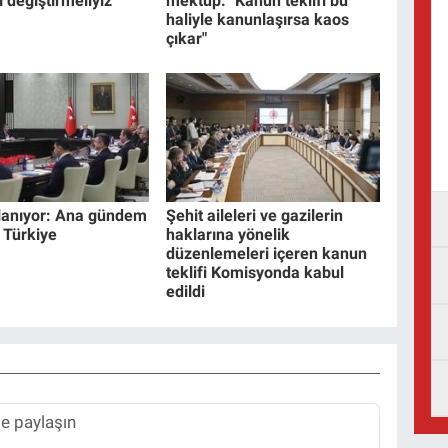
ı değiştirmeliyiz”
mektup: "Kanun teklifi bu
haliyle kanunlaşırsa kaos
çıkar"
lanıyor: Ana gündem
Şehit aileleri ve gazilerin
 Türkiye
haklarına yönelik
düzenlemeleri içeren kanun
teklifi Komisyonda kabul
edildi