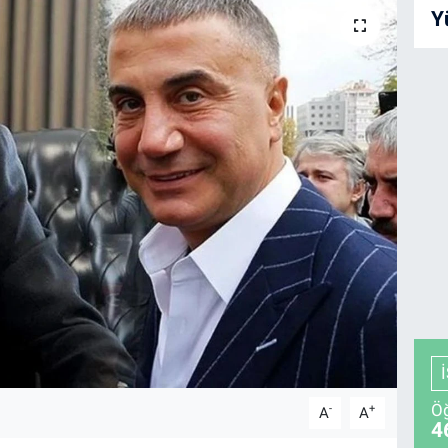
Y
Öğ
-
+
A
A
4