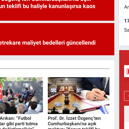
n teklifi bu haliyle kanunlaşırsa kaos
Am
17
Sa
trekare maliyet bedelleri güncellendi
rıkan: “Futbol
Prof. Dr. İzzet Özgenç’ten
tar gibi parti tutma
Cumhurbaşkanı'na açık