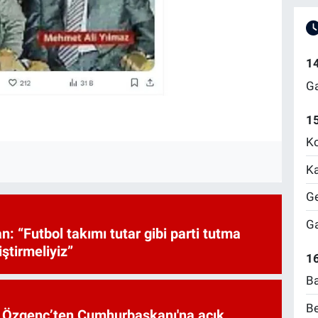
1
Ga
1
Ko
Ka
Ge
Ga
: “Futbol takımı tutar gibi parti tutma
iştirmeliyiz”
16
Ba
Be
et Özgenç’ten Cumhurbaşkanı'na açık