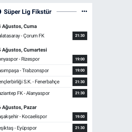
Süper Lig Fikstür
4 Ağustos, Cuma
latasaray - Çorum FK
21:30
5 Ağustos, Cumartesi
nyaspor - Rizespor
19:00
sımpaşa - Trabzonspor
19:00
nçlerbirliği S.K. - Fenerbahçe
21:30
ziantep FK - Alanyaspor
21:30
 Ağustos, Pazar
şakşehir - Kocaelispor
19:00
şiktaş - Eyüpspor
21:30