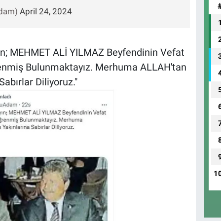
Adam)
April 24, 2024
yın; MEHMET ALİ YILMAZ Beyfendinin Vefat
renmiş Bulunmaktayız. Merhuma ALLAH'tan
bırlar Diliyoruz."
1