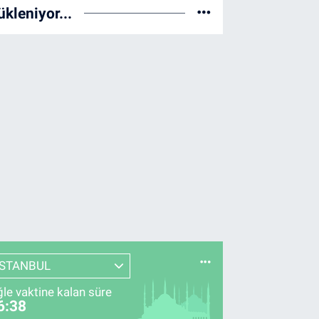
ükleniyor...
İSTANBUL
le vaktine kalan süre
6:37