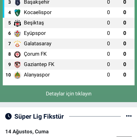
Başakşehir
0
0
3
Kocaelispor
0
0
4
Beşiktaş
0
0
5
Eyüpspor
0
0
6
Galatasaray
0
0
7
Çorum FK
0
0
8
Gaziantep FK
0
0
9
Alanyaspor
0
0
10
Detaylar için tıklayın
Süper Lig Fikstür
14 Ağustos, Cuma