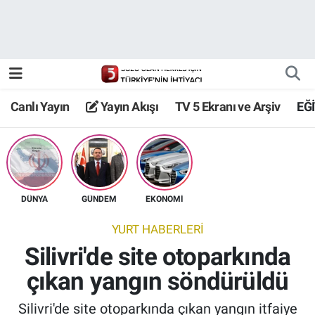
Canlı Yayın
Yayın Akışı
Canlı Yayın
Yayın Akışı
TV 5 Ekranı ve Arşiv
EĞ
TV 5 Ekranı ve Arşiv
DÜNYA
GÜNDEM
EKONOMİ
YURT HABERLERİ
Silivri'de site otoparkında
çıkan yangın söndürüldü
Silivri'de site otoparkında çıkan yangın itfaiye