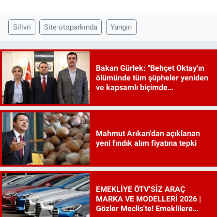
Silivri
Site otoparkında
Yangın
Bakan Gürlek: "Behçet Oktay'ın
ölümünde tüm şüpheler yeniden
ve kapsamlı biçimde
incelenecek"
Mahmut Arıkan'dan açıklanan
yeni fındık alım fiyatına tepki
EMEKLİYE ÖTV’SİZ ARAÇ
MARKA VE MODELLERİ 2026 |
Gözler Meclis'te! Emeklilere