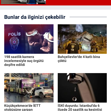
ÖTV’siz araç çıkacak mı, şartları
ne?
Bunlar da ilginizi çekebilir
198 saatlik kamera
Bahçelievler'de 4 katlı bina
incelemesiyle suç örgütü
çöktü
deşifre edildi
Küçükçekmece'de İETT
İSKİ duyurdu: İstanbul'da 6
otobüsüne çarpan
ilçede 20 saatlik su kesintisi