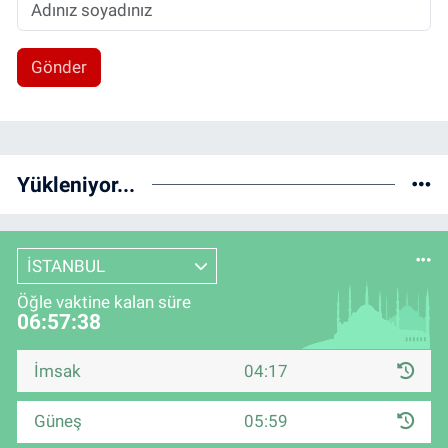
Gönder
Yükleniyor...
İSTANBUL
Öğle vaktine kalan süre
06:57:37
İmsak
04:17
Güneş
05:59