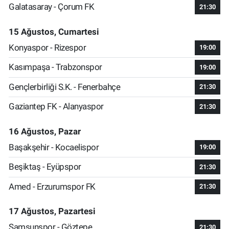
Galatasaray - Çorum FK
21:30
15 Ağustos, Cumartesi
Konyaspor - Rizespor
19:00
Kasımpaşa - Trabzonspor
19:00
Gençlerbirliği S.K. - Fenerbahçe
21:30
Gaziantep FK - Alanyaspor
21:30
16 Ağustos, Pazar
Başakşehir - Kocaelispor
19:00
Beşiktaş - Eyüpspor
21:30
Amed - Erzurumspor FK
21:30
17 Ağustos, Pazartesi
Samsunspor - Göztepe
21:30