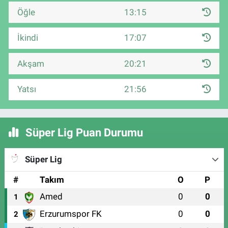
Öğle
13:15
İkindi
17:07
Akşam
20:21
Yatsı
21:56
Süper Lig Puan Durumu
Süper Lig
#
Takım
O
P
Amed
0
0
1
Erzurumspor FK
0
0
2