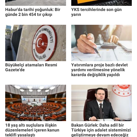
Habur'da tarihi yoğunluk: Bir
YKS tercihlerinde son gün
günde 2 bin 454 tır çıkışı
yarın
Büyükelçi atamaları Resmi
Yatırımlara proje bazlı devlet
Gazete'de
yardımı verilmesine yönelik
kararda değişiklik yapıldı
18 yaş altı suçlulara ilişkin
Bakan Gürlek: Daha adil bir
düzenlemeleri içeren kanun
Türkiye için adalet sistemimizi
teklifi yasalaştı
geliştirmeye devam edeceğiz