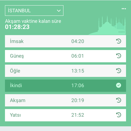
İSTANBUL
Akşam vaktine kalan süre
01:28:23
İmsak
04:20
Güneş
06:01
Öğle
13:15
İkindi
17:06
Akşam
20:19
Yatsı
21:52