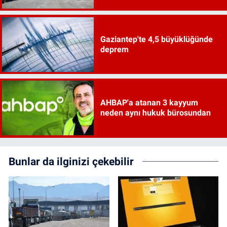
Gaziantep'te 4,5 büyüklüğünde
deprem
AHBAP'a atanan 3 kayyum
neden aynı hukuk bürosundan
Bunlar da ilginizi çekebilir