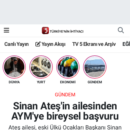
Canlı Yayın
Yayın Akışı
Canlı Yayın
Yayın Akışı
TV 5 Ekranı ve Arşiv
EĞ
TV 5 Ekranı ve Arşiv
DÜNYA
YURT
EKONOMİ
GÜNDEM
GÜNDEM
Sinan Ateş'in ailesinden
AYM'ye bireysel başvuru
Ateş ailesi, eski Ülkü Ocakları Başkanı Sinan