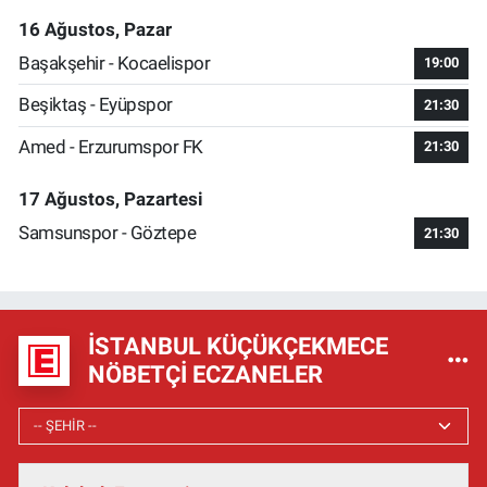
16 Ağustos, Pazar
Başakşehir - Kocaelispor
19:00
Beşiktaş - Eyüpspor
21:30
Amed - Erzurumspor FK
21:30
17 Ağustos, Pazartesi
Samsunspor - Göztepe
21:30
İSTANBUL KÜÇÜKÇEKMECE
NÖBETÇI ECZANELER