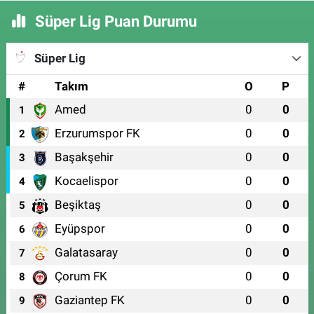
Süper Lig Puan Durumu
Süper Lig
#
Takım
O
P
Amed
0
0
1
Erzurumspor FK
0
0
2
Başakşehir
0
0
3
Kocaelispor
0
0
4
Beşiktaş
0
0
5
Eyüpspor
0
0
6
Galatasaray
0
0
7
Çorum FK
0
0
8
Gaziantep FK
0
0
9