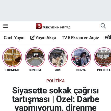
Canlı Yayın
Yayın Akışı
Canlı Yayın
Yayın Akışı
TV 5 Ekranı ve Arşiv
EĞ
TV 5 Ekranı ve Arşiv
EKONOMİ
GÜNDEM
YURT
DÜNYA
POLİTİKA
POLİTİKA
Siyasette sokak çağrısı
tartışması | Özel: Darbe
yapmıyorum, direnme