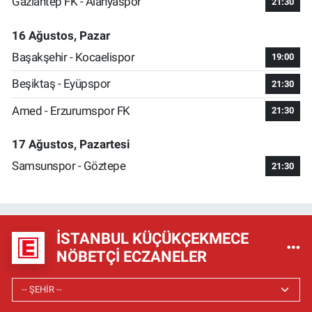
Gaziantep FK - Alanyaspor
21:30
16 Ağustos, Pazar
Başakşehir - Kocaelispor
19:00
Beşiktaş - Eyüpspor
21:30
Amed - Erzurumspor FK
21:30
17 Ağustos, Pazartesi
Samsunspor - Göztepe
21:30
İSTANBUL KÜÇÜKÇEKMECE
NÖBETÇI ECZANELER