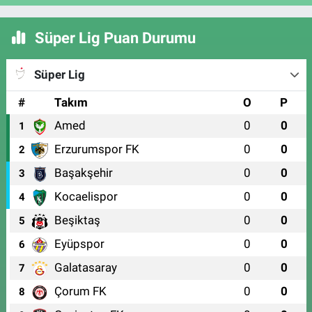
Süper Lig Puan Durumu
Süper Lig
#
Takım
O
P
Amed
0
0
1
Erzurumspor FK
0
0
2
Başakşehir
0
0
3
Kocaelispor
0
0
4
Beşiktaş
0
0
5
Eyüpspor
0
0
6
Galatasaray
0
0
7
Çorum FK
0
0
8