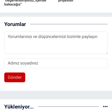
"Değerlendiriyoruz, içeride
projesidir
bakacağız"
Yorumlar
Gönder
Yükleniyor...