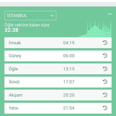
İSTANBUL
Öğle vaktine kalan süre
32:38
İmsak
04:19
Güneş
06:00
Öğle
13:15
İkindi
17:07
Akşam
20:20
Yatsı
21:54