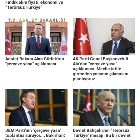
Fındık alım fiyatı, ekonomi ve
“Terörsüz Türkiye”
Adalet Bakanı Akın Gürlek'ten
AK Parti Genel Başkanvekili
"çerçeve yasa" açıklaması
Ala'dan "çerçeve yasa"
açıklaması: Meclis tatile
girmeden yasanın çıkmasını
planlıyoruz
DEM Parti'nin "çerçeve yasa"
Devlet Bahçeli'den "Terörsüz
toplantısı sürüyor.... Bakırhan:
Türkiye" mesajı: Bu bir devlet