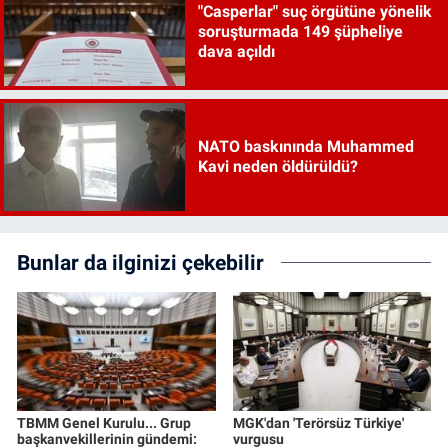
"Casperlar" suç örgütüne yönelik
soruşturmada 149 şüpheliye
dava açıldı
NATO baskınında Muhammed
Kavi neden öldürüldü?
Bunlar da ilginizi çekebilir
TBMM Genel Kurulu... Grup
MGK'dan 'Terörsüz Türkiye'
başkanvekillerinin gündemi:
vurgusu