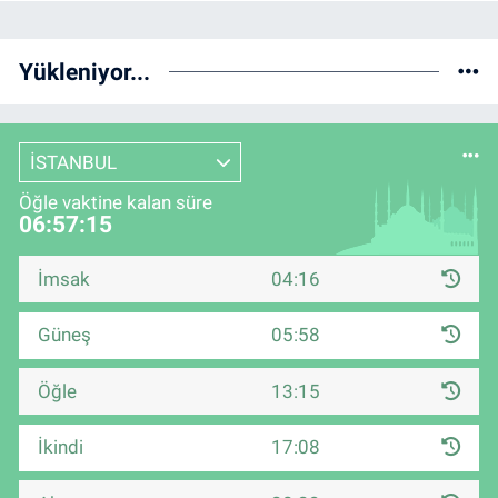
Yükleniyor...
İSTANBUL
Öğle vaktine kalan süre
06:57:14
İmsak
04:16
Güneş
05:58
Öğle
13:15
İkindi
17:08