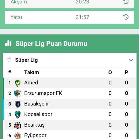
Akşam
20:23
Yatsı
21:57
Süper Lig Puan Durumu
Süper Lig
#
Takım
O
P
Amed
0
0
1
Erzurumspor FK
0
0
2
Başakşehir
0
0
3
Kocaelispor
0
0
4
Beşiktaş
0
0
5
Eyüpspor
0
0
6