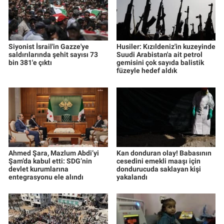
Siyonist İsrail'in Gazze'ye
Husiler: Kızıldeniz'in kuzeyinde
saldırılarında şehit sayısı 73
Suudi Arabistan'a ait petrol
bin 381'e çıktı
gemisini çok sayıda balistik
füzeyle hedef aldık
Ahmed Şara, Mazlum Abdi’yi
Kan donduran olay! Babasının
Şam’da kabul etti: SDG’nin
cesedini emekli maaşı için
devlet kurumlarına
dondurucuda saklayan kişi
entegrasyonu ele alındı
yakalandı