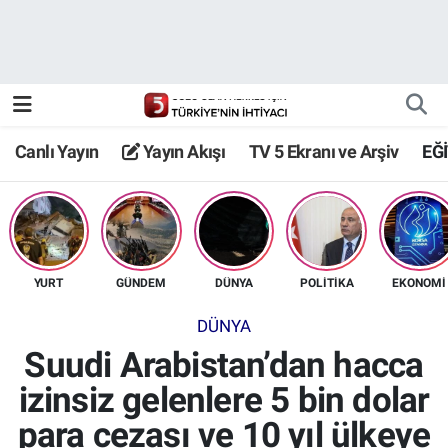
Canlı Yayın
Yayın Akışı
Canlı Yayın
Yayın Akışı
TV 5 Ekranı ve Arşiv
EĞ
TV 5 Ekranı ve Arşiv
YURT
GÜNDEM
DÜNYA
POLİTİKA
EKONOMİ
DÜNYA
Suudi Arabistan’dan hacca
izinsiz gelenlere 5 bin dolar
para cezası ve 10 yıl ülkeye