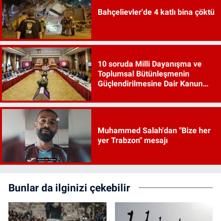
Bahçelievler'de 4 katlı bina çöktü
10 soruda Milli Dayanışma ve
Toplumsal Bütünleşmenin
Güçlendirilmesine Dair Kanun
Teklifi
Muhammed Salah'dan "Bize her
yer Trabzon" mesajı
Bunlar da ilginizi çekebilir