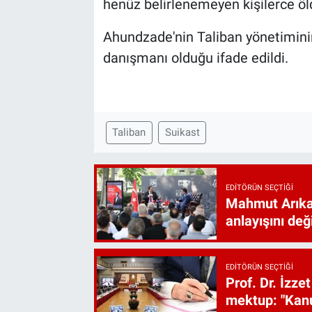
henüz belirlenemeyen kişilerce öld
Ahundzade'nin Taliban yönetimini
danışmanı olduğu ifade edildi.
Taliban
Suikast
EDITÖRÜN SEÇTIĞI
Mahmut Arıkan
anlayışını değ
EDITÖRÜN SEÇTIĞI
Prof. Dr. İzz
mektup: "Kanu