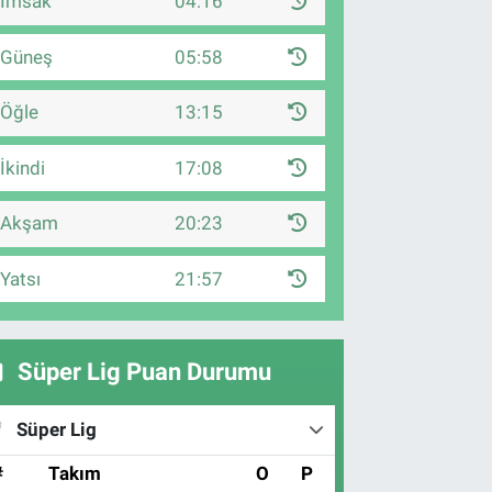
İmsak
04:16
Güneş
05:58
Öğle
13:15
İkindi
17:08
Akşam
20:23
Yatsı
21:57
Süper Lig Puan Durumu
Süper Lig
#
Takım
O
P