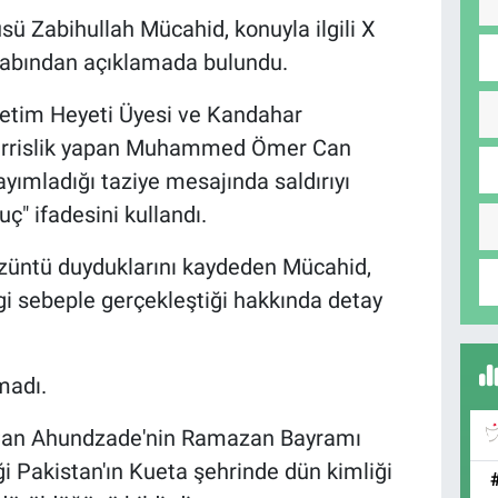
ü Zabihullah Mücahid, konuyla ilgili X
abından açıklamada bulundu.
etim Heyeti Üyesi ve Kandahar
derrislik yapan Muhammed Ömer Can
ımladığı taziye mesajında saldırıyı
uç" ifadesini kullandı.
züntü duyduklarını kaydeden Mücahid,
 sebeple gerçekleştiği hakkında detay
madı.
an Ahundzade'nin Ramazan Bayramı
tiği Pakistan'ın Kueta şehrinde dün kimliği