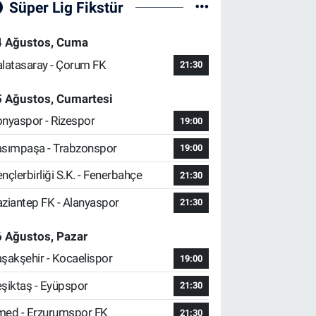
Süper Lig Fikstür
4 Ağustos, Cuma
latasaray - Çorum FK
21:30
5 Ağustos, Cumartesi
nyaspor - Rizespor
19:00
sımpaşa - Trabzonspor
19:00
nçlerbirliği S.K. - Fenerbahçe
21:30
ziantep FK - Alanyaspor
21:30
 Ağustos, Pazar
şakşehir - Kocaelispor
19:00
şiktaş - Eyüpspor
21:30
ed - Erzurumspor FK
21:30