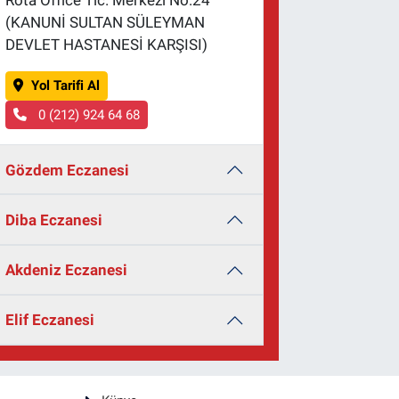
Rota Office Tic. Merkezi No:24
(KANUNİ SULTAN SÜLEYMAN
DEVLET HASTANESİ KARŞISI)
Yol Tarifi Al
0 (212) 924 64 68
Gözdem Eczanesi
Diba Eczanesi
Akdeniz Eczanesi
Elif Eczanesi