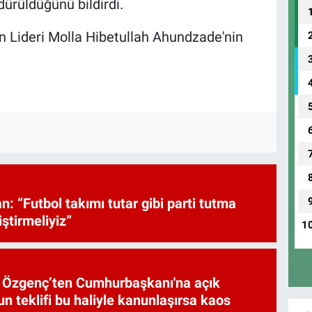
ürüldüğünü bildirdi.
n Lideri Molla Hibetullah Ahundzade'nin
: “Futbol takımı tutar gibi parti tutma
iştirmeliyiz”
1
et Özgenç’ten Cumhurbaşkanı'na açık
n teklifi bu haliyle kanunlaşırsa kaos