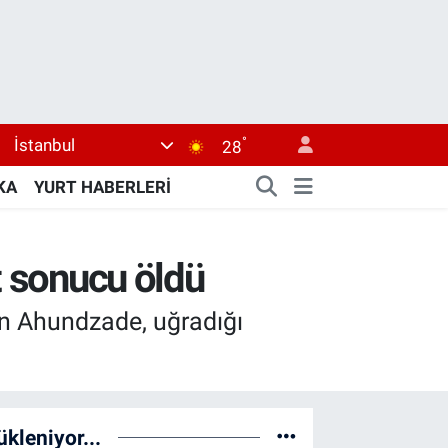
°
İstanbul
28
KA
YURT HABERLERİ
t sonucu öldü
 Ahundzade, uğradığı
ükleniyor...