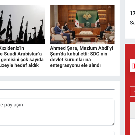
17
Sa
Kızıldeniz'in
Ahmed Şara, Mazlum Abdi’yi
e Suudi Arabistan'a
Şam’da kabul etti: SDG’nin
l gemisini çok sayıda
devlet kurumlarına
füzeyle hedef aldık
entegrasyonu ele alındı