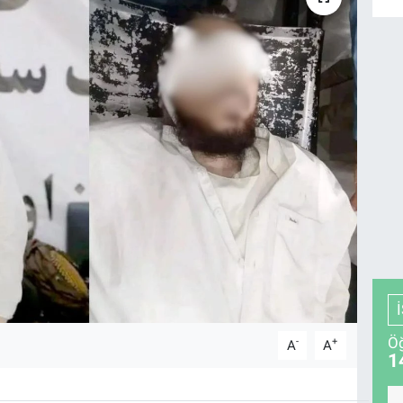
Öğ
-
+
A
A
1