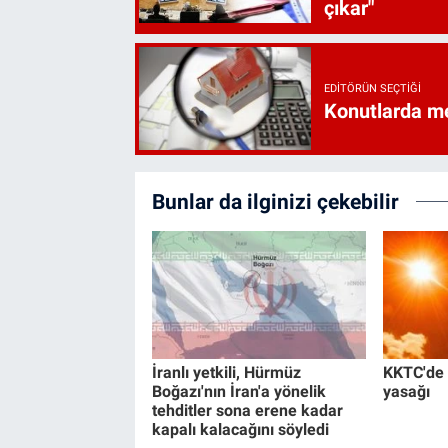
çıkar"
EDITÖRÜN SEÇTIĞI
Konutlarda me
Bunlar da ilginizi çekebilir
İranlı yetkili, Hürmüz
KKTC'de 
Boğazı'nın İran'a yönelik
yasağı
tehditler sona erene kadar
kapalı kalacağını söyledi