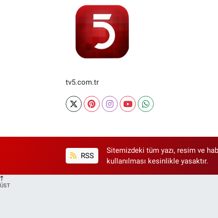
tv5.com.tr
Sitemizdeki tüm yazı, resim ve hab
RSS
kullanılması kesinlikle yasaktır.
ÜST