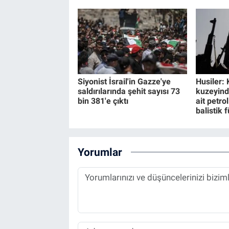
Siyonist İsrail'in Gazze'ye
Husiler: 
saldırılarında şehit sayısı 73
kuzeyind
bin 381'e çıktı
ait petro
balistik 
Yorumlar