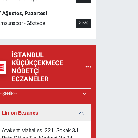
 Ağustos, Pazartesi
msunspor - Göztepe
21:30
İSTANBUL
KÜÇÜKÇEKMECE
NÖBETÇI
ECZANELER
Limon Eczanesi
Atakent Mahallesi 221. Sokak 3J