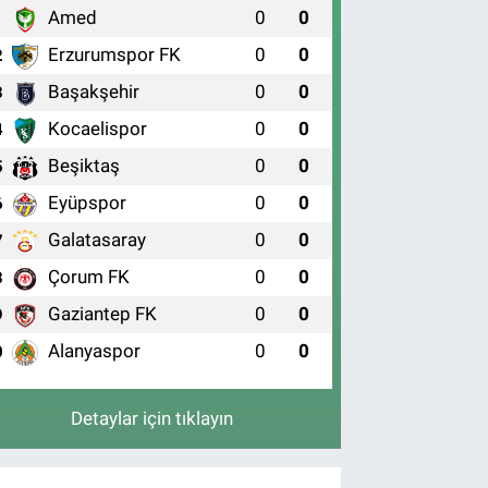
Amed
0
0
1
Erzurumspor FK
0
0
2
Başakşehir
0
0
3
Kocaelispor
0
0
4
Beşiktaş
0
0
5
Eyüpspor
0
0
6
Galatasaray
0
0
7
Çorum FK
0
0
8
Gaziantep FK
0
0
9
Alanyaspor
0
0
0
Detaylar için tıklayın