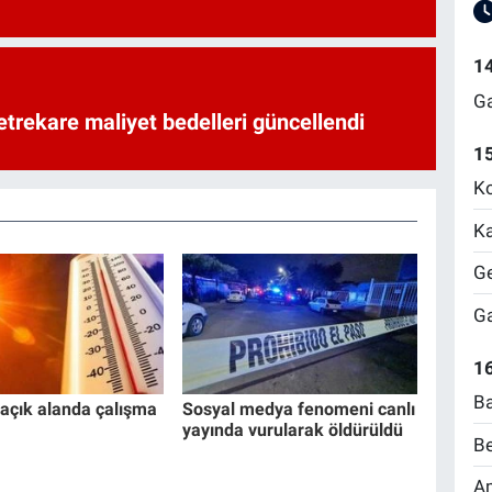
1
Ga
trekare maliyet bedelleri güncellendi
1
Ko
Ka
Ge
Ga
16
Ba
açık alanda çalışma
Sosyal medya fenomeni canlı
yayında vurularak öldürüldü
Be
Am