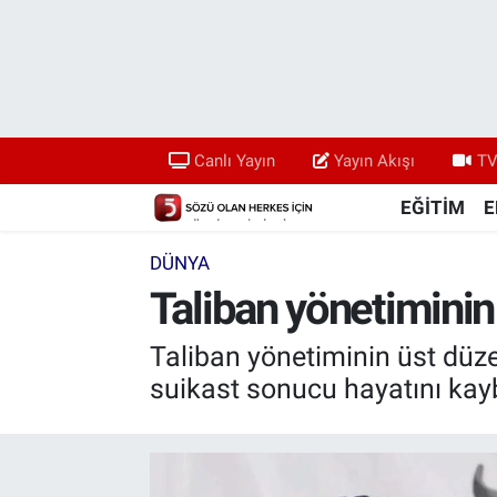
Canlı Yayın
Yayın Akışı
Canlı Yayın
Yayın Akışı
TV
TV 5 Ekranı ve Arşiv
EĞİTİM
E
DÜNYA
Taliban yönetiminin
Taliban yönetiminin üst d
suikast sonucu hayatını kayb