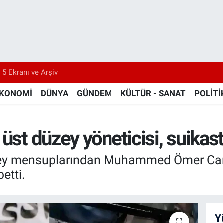
 5 Ekranı ve Arşiv
KONOMİ
DÜNYA
GÜNDEM
KÜLTÜR - SANAT
POLİTİ
 üst düzey yöneticisi, suikas
üzey mensuplarından Muhammed Ömer Can
etti.
Y