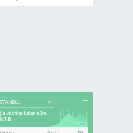
İSTANBUL
le vaktine kalan süre
4:17