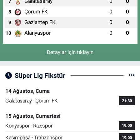
Galatasaray
0
0
7
Çorum FK
0
0
8
Gaziantep FK
0
0
9
Alanyaspor
0
0
10
Detaylar için tıklayın
Süper Lig Fikstür
14 Ağustos, Cuma
Galatasaray - Çorum FK
21:30
15 Ağustos, Cumartesi
Konyaspor - Rizespor
19:00
Kasımpaşa - Trabzonspor
19:00