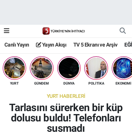
Canlı Yayın
Yayın Akışı
Canlı Yayın
Yayın Akışı
TV 5 Ekranı ve Arşiv
EĞ
TV 5 Ekranı ve Arşiv
YURT
GÜNDEM
DÜNYA
POLİTİKA
EKONOMİ
YURT HABERLERİ
Tarlasını sürerken bir küp
dolusu buldu! Telefonları
susmadı