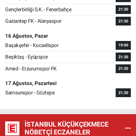
Gençlerbirliği S.K. - Fenerbahçe
21:30
Gaziantep FK - Alanyaspor
21:30
16 Ağustos, Pazar
Başakşehir - Kocaelispor
19:00
Beşiktaş - Eyüpspor
21:30
Amed - Erzurumspor FK
21:30
17 Ağustos, Pazartesi
Samsunspor - Göztepe
21:30
İSTANBUL KÜÇÜKÇEKMECE
NÖBETÇI ECZANELER