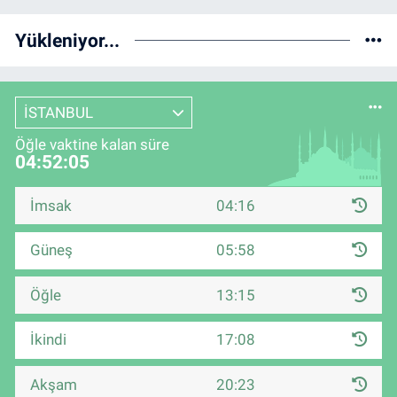
Yükleniyor...
İSTANBUL
Öğle vaktine kalan süre
04:52:05
İmsak
04:16
Güneş
05:58
Öğle
13:15
İkindi
17:08
Akşam
20:23