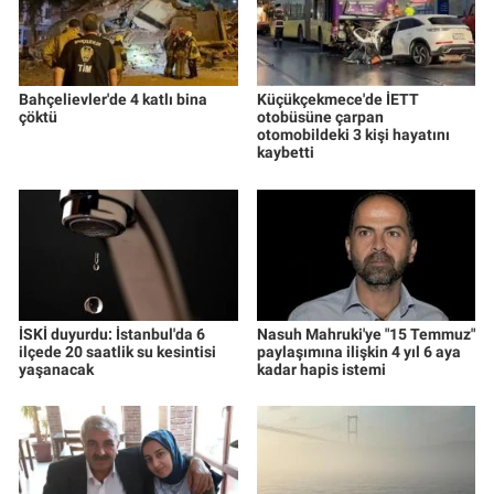
Bahçelievler'de 4 katlı bina
Küçükçekmece'de İETT
çöktü
otobüsüne çarpan
otomobildeki 3 kişi hayatını
kaybetti
İSKİ duyurdu: İstanbul'da 6
Nasuh Mahruki'ye "15 Temmuz"
ilçede 20 saatlik su kesintisi
paylaşımına ilişkin 4 yıl 6 aya
yaşanacak
kadar hapis istemi