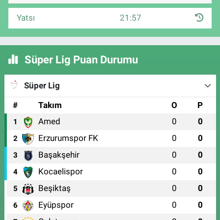
Yatsı
21:57
Süper Lig Puan Durumu
Süper Lig
#
Takım
O
P
Amed
0
0
1
Erzurumspor FK
0
0
2
Başakşehir
0
0
3
Kocaelispor
0
0
4
Beşiktaş
0
0
5
Eyüpspor
0
0
6