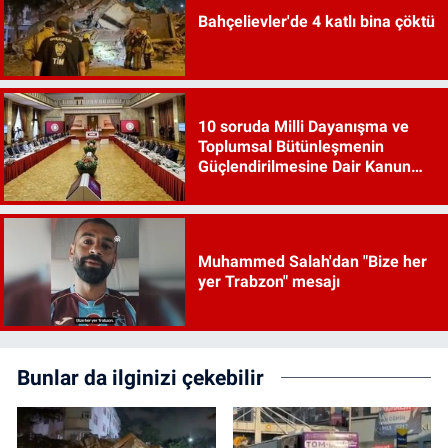
Bahçelievler'de 4 katlı bina çöktü
10 soruda Milli Dayanışma ve
Toplumsal Bütünleşmenin
Güçlendirilmesine Dair Kanun
Teklifi
Muhammed Salah'dan "Bize her
yer Trabzon" mesajı
Bunlar da ilginizi çekebilir