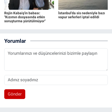
Rojin Kabaiş'in babası:
İstanbul'da sis nedeniyle bazı
"Kızımın dosyasında etkin
vapur seferleri iptal edildi
soruşturma yürütülmüyor"
Yorumlar
Gönder