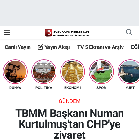
Canlı Yayın
Yayın Akışı
Canlı Yayın
Yayın Akışı
TV 5 Ekranı ve Arşiv
EĞ
TV 5 Ekranı ve Arşiv
DÜNYA
POLİTİKA
EKONOMİ
SPOR
YURT
GÜNDEM
TBMM Başkanı Numan
Kurtulmuş'tan CHP'ye
ziyaret