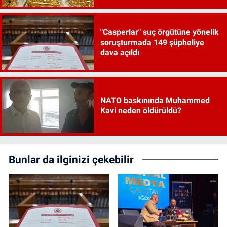
"Casperlar" suç örgütüne yönelik
soruşturmada 149 şüpheliye
dava açıldı
NATO baskınında Muhammed
Kavi neden öldürüldü?
Bunlar da ilginizi çekebilir