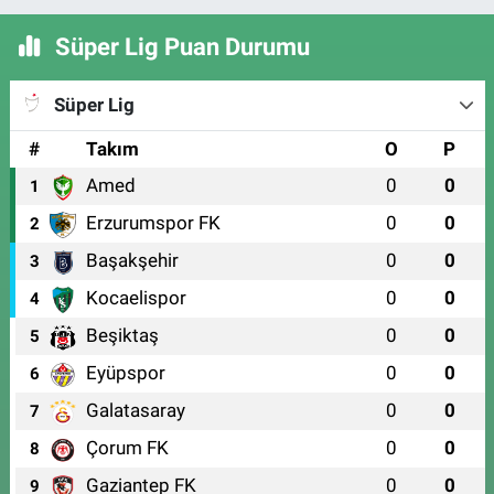
Süper Lig Puan Durumu
Süper Lig
#
Takım
O
P
Amed
0
0
1
Erzurumspor FK
0
0
2
Başakşehir
0
0
3
Kocaelispor
0
0
4
Beşiktaş
0
0
5
Eyüpspor
0
0
6
Galatasaray
0
0
7
Çorum FK
0
0
8
Gaziantep FK
0
0
9