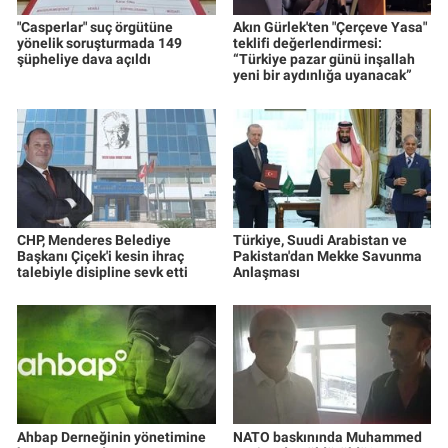
"Casperlar" suç örgütüne
Akın Gürlek'ten "Çerçeve Yasa"
yönelik soruşturmada 149
teklifi değerlendirmesi:
şüpheliye dava açıldı
“Türkiye pazar günü inşallah
yeni bir aydınlığa uyanacak”
CHP, Menderes Belediye
Türkiye, Suudi Arabistan ve
Başkanı Çiçek'i kesin ihraç
Pakistan'dan Mekke Savunma
talebiyle disipline sevk etti
Anlaşması
Ahbap Derneğinin yönetimine
NATO baskınında Muhammed