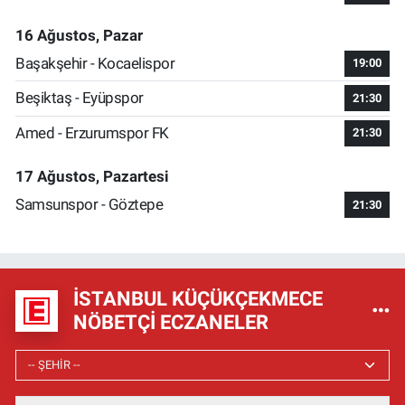
16 Ağustos, Pazar
Başakşehir - Kocaelispor
19:00
Beşiktaş - Eyüpspor
21:30
Amed - Erzurumspor FK
21:30
17 Ağustos, Pazartesi
Samsunspor - Göztepe
21:30
İSTANBUL KÜÇÜKÇEKMECE
NÖBETÇI ECZANELER