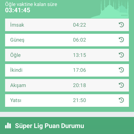
Öğle vaktine kalan süre
03:41:44
İmsak
04:22
Güneş
06:02
Öğle
13:15
İkindi
17:06
Akşam
20:18
Yatsı
21:50
Süper Lig Puan Durumu