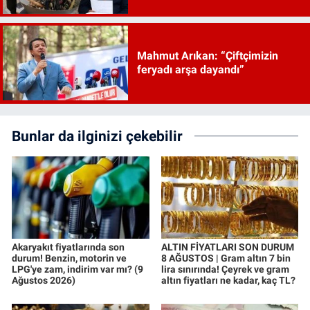
Mahmut Arıkan: “Çiftçimizin
feryadı arşa dayandı”
Bunlar da ilginizi çekebilir
Akaryakıt fiyatlarında son
ALTIN FİYATLARI SON DURUM
durum! Benzin, motorin ve
8 AĞUSTOS | Gram altın 7 bin
LPG'ye zam, indirim var mı? (9
lira sınırında! Çeyrek ve gram
Ağustos 2026)
altın fiyatları ne kadar, kaç TL?