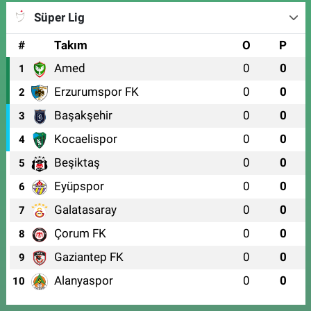
Süper Lig
#
Takım
O
P
Amed
0
0
1
Erzurumspor FK
0
0
2
Başakşehir
0
0
3
Kocaelispor
0
0
4
Beşiktaş
0
0
5
Eyüpspor
0
0
6
Galatasaray
0
0
7
Çorum FK
0
0
8
Gaziantep FK
0
0
9
Alanyaspor
0
0
10