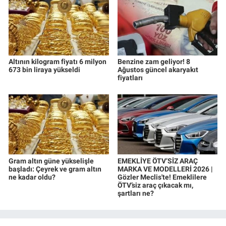
Altının kilogram fiyatı 6 milyon
Benzine zam geliyor! 8
673 bin liraya yükseldi
Ağustos güncel akaryakıt
fiyatları
Gram altın güne yükselişle
EMEKLİYE ÖTV’SİZ ARAÇ
başladı: Çeyrek ve gram altın
MARKA VE MODELLERİ 2026 |
ne kadar oldu?
Gözler Meclis'te! Emeklilere
ÖTV’siz araç çıkacak mı,
şartları ne?