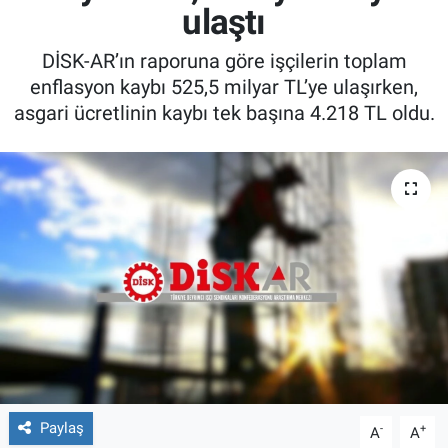
ulaştı
DİSK-AR’ın raporuna göre işçilerin toplam
enflasyon kaybı 525,5 milyar TL’ye ulaşırken,
asgari ücretlinin kaybı tek başına 4.218 TL oldu.
Paylaş
-
+
A
A