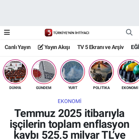
Canlı Yayın
Yayın Akışı
Canlı Yayın
Yayın Akışı
TV 5 Ekranı ve Arşiv
EĞ
TV 5 Ekranı ve Arşiv
DÜNYA
GÜNDEM
YURT
POLİTİKA
EKONOMİ
EKONOMİ
Temmuz 2025 itibarıyla
işçilerin toplam enflasyon
kaybı 525,5 milyar TL’ye