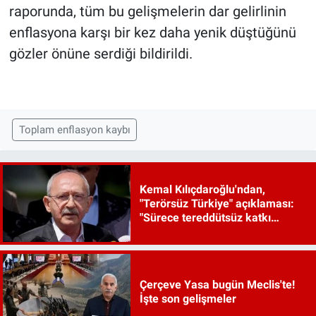
raporunda, tüm bu gelişmelerin dar gelirlinin
enflasyona karşı bir kez daha yenik düştüğünü
gözler önüne serdiği bildirildi.
Toplam enflasyon kaybı
Kemal Kılıçdaroğlu'ndan,
"Terörsüz Türkiye" açıklaması:
"Sürece tereddütsüz katkı
vereceğiz"
Çerçeve Yasa bugün Meclis'te!
İşte son gelişmeler