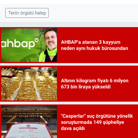
Terör örgütü halep
AHBAP'a atanan 3 kayyum
neden aynı hukuk bürosundan
Altının kilogram fiyatı 6 milyon
673 bin liraya yükseldi
"Casperlar" suç örgütüne yönelik
soruşturmada 149 şüpheliye
dava açıldı