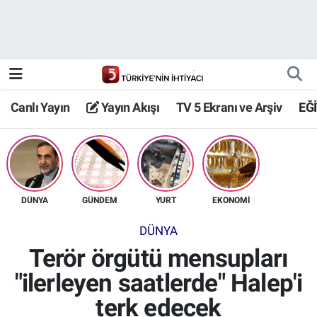
Canlı Yayın
Yayın Akışı
Canlı Yayın
Yayın Akışı
TV 5 Ekranı ve Arşiv
EĞ
TV 5 Ekranı ve Arşiv
DÜNYA
GÜNDEM
YURT
EKONOMİ
DÜNYA
Terör örgütü mensupları
"ilerleyen saatlerde" Halep'i
terk edecek