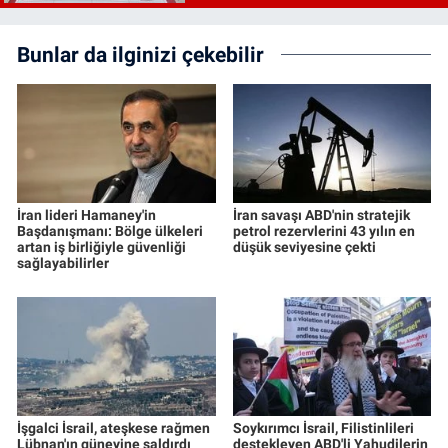
Bunlar da ilginizi çekebilir
İran lideri Hamaney'in
İran savaşı ABD'nin stratejik
Başdanışmanı: Bölge ülkeleri
petrol rezervlerini 43 yılın en
artan iş birliğiyle güvenliği
düşük seviyesine çekti
sağlayabilirler
İşgalci İsrail, ateşkese rağmen
Soykırımcı İsrail, Filistinlileri
Lübnan'ın güneyine saldırdı
destekleyen ABD'li Yahudilerin