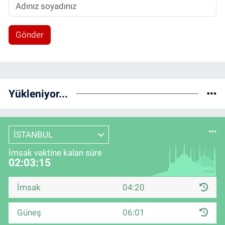
Gönder
Yükleniyor...
İSTANBUL
İmsak vaktine kalan süre
02:03:14
İmsak
04:20
Güneş
06:01