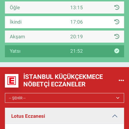
Öğle
13:15
İkindi
17:06
Akşam
20:19
Yatsı
21:52
İSTANBUL KÜÇÜKÇEKMECE
NÖBETÇI ECZANELER
Lotus Eczanesi