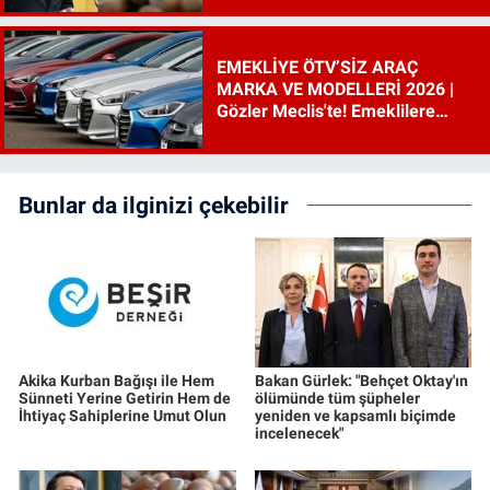
EMEKLİYE ÖTV’SİZ ARAÇ
MARKA VE MODELLERİ 2026 |
Gözler Meclis'te! Emeklilere
ÖTV’siz araç çıkacak mı, şartları
ne?
Bunlar da ilginizi çekebilir
Akika Kurban Bağışı ile Hem
Bakan Gürlek: "Behçet Oktay'ın
Sünneti Yerine Getirin Hem de
ölümünde tüm şüpheler
İhtiyaç Sahiplerine Umut Olun
yeniden ve kapsamlı biçimde
incelenecek"