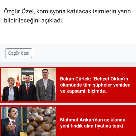
Özgür Özel, komisyona katılacak isimlerin yarın
bildirileceğini açıkladı.
Özgür özel
Bakan Gürlek: "Behçet Oktay'ın
ölümünde tüm şüpheler yeniden
ve kapsamlı biçimde
incelenecek"
Mahmut Arıkan'dan açıklanan
yeni fındık alım fiyatına tepki