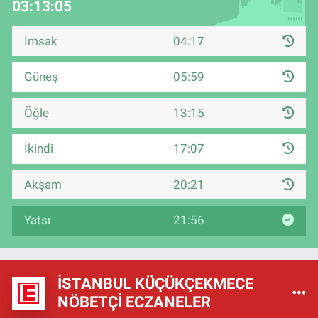
03:13:05
İmsak
04:17
Güneş
05:59
Öğle
13:15
İkindi
17:07
Akşam
20:21
Yatsı
21:56
İSTANBUL KÜÇÜKÇEKMECE
NÖBETÇI ECZANELER