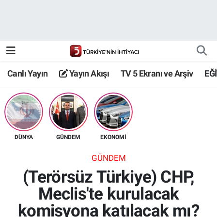
Canlı Yayın
Yayın Akışı
Canlı Yayın
Yayın Akışı
TV 5 Ekranı ve Arşiv
EĞ
TV 5 Ekranı ve Arşiv
DÜNYA
GÜNDEM
EKONOMİ
GÜNDEM
(Terörsüz Türkiye) CHP,
Meclis'te kurulacak
komisyona katılacak mı?