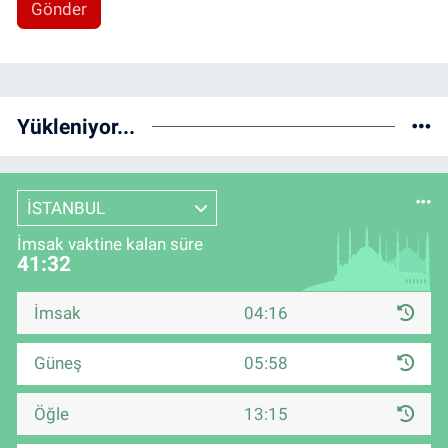
Gönder
Yükleniyor...
İSTANBUL
İmsak vaktine kalan süre
41:32
İmsak
04:16
Güneş
05:58
Öğle
13:15