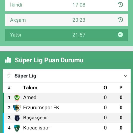
İkindi
17:08
Akşam
20:23
Yatsı
21:57
Süper Lig Puan Durumu
Süper Lig
#
Takım
O
P
Amed
0
0
1
Erzurumspor FK
0
0
2
Başakşehir
0
0
3
Kocaelispor
0
0
4