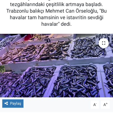
tezgâhlarındaki çeşitlilik artmaya başladı.
Trabzonlu balıkçı Mehmet Can Örseloğlu, "Bu
havalar tam hamsinin ve istavritin sevdiği
havalar" dedi.
Paylaş
-
+
A
A