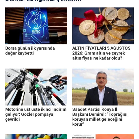
Borsa günün ilk yarısında
ALTIN FİYATLARI 5 AĞUSTOS
değer kaybetti
2026: Gram altın ve çeyrek
altın fiyatı ne kadar oldu?
Motorine üst üste ikinci indirim
Saadet Partisi Konya İl
geliyor: Gözler pompaya
Başkanı Demirel: “Toprağını
çevrildi
koruyan millet geleceğini
korur"