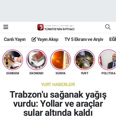
Canlı Yayın
Yayın Akışı
Canlı Yayın
Yayın Akışı
TV 5 Ekranı ve Arşiv
EĞ
TV 5 Ekranı ve Arşiv
GÜNDEM
EKONOMİ
DÜNYA
YURT
POLİTİKA
YURT HABERLERİ
Trabzon'u sağanak yağış
vurdu: Yollar ve araçlar
sular altında kaldı