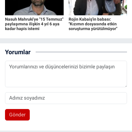
Nasuh Mahruki'ye "15 Temmuz"
Rojin Kabaiş'in babası:
paylaşımına ilişkin 4 yıl 6 aya
"Kızımın dosyasında etkin
kadar hapis istemi
soruşturma yürütülmüyor"
Yorumlar
Gönder