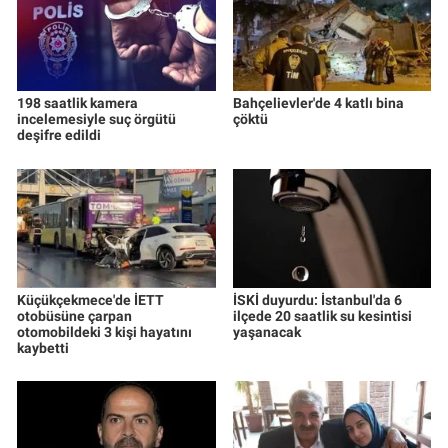
198 saatlik kamera
Bahçelievler'de 4 katlı bina
incelemesiyle suç örgütü
çöktü
deşifre edildi
Küçükçekmece'de İETT
İSKİ duyurdu: İstanbul'da 6
otobüsüne çarpan
ilçede 20 saatlik su kesintisi
otomobildeki 3 kişi hayatını
yaşanacak
kaybetti