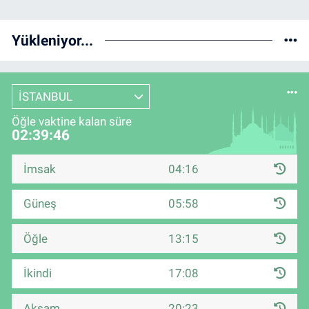
Yükleniyor...
İSTANBUL
Öğle vaktine kalan süre
02:39:46
İmsak
04:16
Güneş
05:58
Öğle
13:15
İkindi
17:08
Akşam
20:23