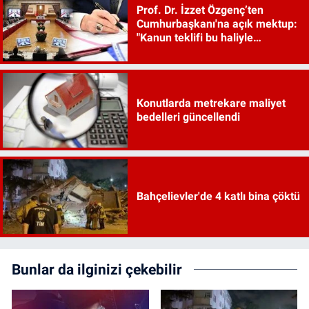
Prof. Dr. İzzet Özgenç’ten
Cumhurbaşkanı'na açık mektup:
"Kanun teklifi bu haliyle
kanunlaşırsa kaos çıkar"
Konutlarda metrekare maliyet
bedelleri güncellendi
Bahçelievler'de 4 katlı bina çöktü
Bunlar da ilginizi çekebilir