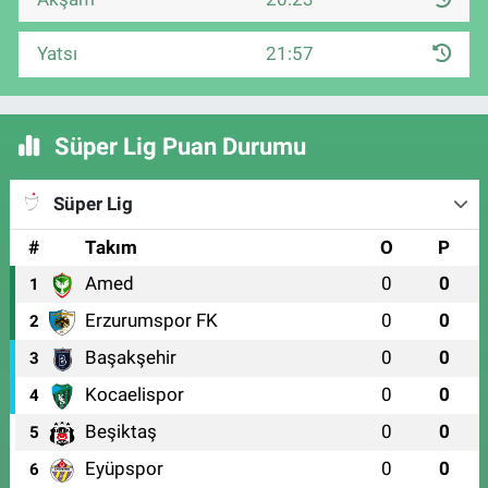
Yatsı
21:57
Süper Lig Puan Durumu
Süper Lig
#
Takım
O
P
Amed
0
0
1
Erzurumspor FK
0
0
2
Başakşehir
0
0
3
Kocaelispor
0
0
4
Beşiktaş
0
0
5
Eyüpspor
0
0
6