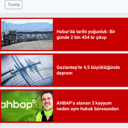
Trump
Habur'da tarihi yoğunluk: Bir
günde 2 bin 454 tır çıkışı
Gaziantep'te 4,5 büyüklüğünde
deprem
AHBAP'a atanan 3 kayyum
neden aynı hukuk bürosundan