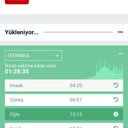
Yükleniyor...
İSTANBUL
İkindi vaktine kalan süre
01:28:34
İmsak
04:20
Güneş
06:01
Öğle
13:15