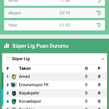
İkindi
17:06
Akşam
20:19
Yatsı
21:52
Süper Lig Puan Durumu
Süper Lig
#
Takım
O
P
Amed
0
0
1
Erzurumspor FK
0
0
2
Başakşehir
0
0
3
Kocaelispor
0
0
4