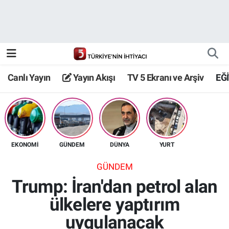
Canlı Yayın
Yayın Akışı
Canlı Yayın
Yayın Akışı
TV 5 Ekranı ve Arşiv
EĞ
TV 5 Ekranı ve Arşiv
EKONOMİ
GÜNDEM
DÜNYA
YURT
GÜNDEM
Trump: İran'dan petrol alan
ülkelere yaptırım
uygulanacak