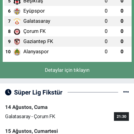
Beşiktaş
0
0
5
Eyüpspor
0
0
6
Galatasaray
0
0
7
Çorum FK
0
0
8
Gaziantep FK
0
0
9
Alanyaspor
0
0
10
Detaylar için tıklayın
Süper Lig Fikstür
14 Ağustos, Cuma
Galatasaray - Çorum FK
21:30
15 Ağustos, Cumartesi