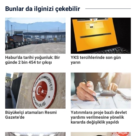
Bunlar da ilginizi çekebilir
Habur'da tarihi yoğunluk: Bir
YKS tercihlerinde son gün
günde 2 bin 454 tır çıkışı
yarın
Büyükelçi atamaları Resmi
Yatırımlara proje bazlı devlet
Gazete'de
yardımı verilmesine yönelik
kararda değişiklik yapıldı