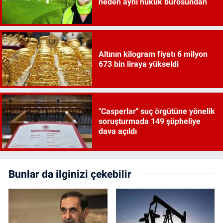
neden aynı hukuk bürosundan
Altının kilogram fiyatı 6 milyon
673 bin liraya yükseldi
"Casperlar" suç örgütüne yönelik
soruşturmada 149 şüpheliye
dava açıldı
Bunlar da ilginizi çekebilir