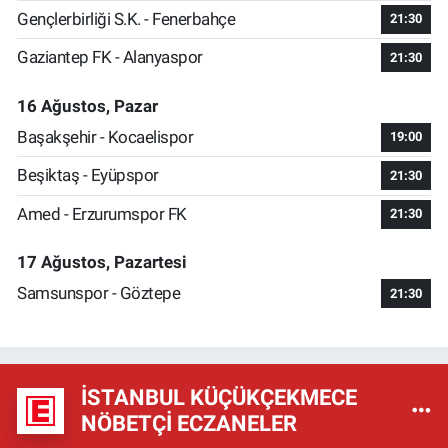
Gençlerbirliği S.K. - Fenerbahçe
21:30
Gaziantep FK - Alanyaspor
21:30
16 Ağustos, Pazar
Başakşehir - Kocaelispor
19:00
Beşiktaş - Eyüpspor
21:30
Amed - Erzurumspor FK
21:30
17 Ağustos, Pazartesi
Samsunspor - Göztepe
21:30
İSTANBUL KÜÇÜKÇEKMECE
NÖBETÇI ECZANELER