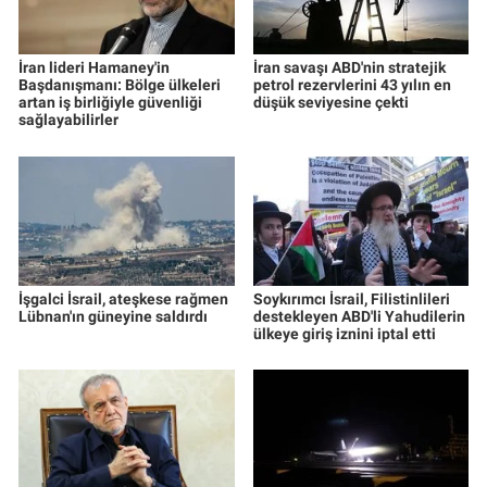
İran lideri Hamaney'in
İran savaşı ABD'nin stratejik
Başdanışmanı: Bölge ülkeleri
petrol rezervlerini 43 yılın en
artan iş birliğiyle güvenliği
düşük seviyesine çekti
sağlayabilirler
İşgalci İsrail, ateşkese rağmen
Soykırımcı İsrail, Filistinlileri
Lübnan'ın güneyine saldırdı
destekleyen ABD'li Yahudilerin
ülkeye giriş iznini iptal etti