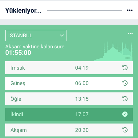
Yükleniyor...
İSTANBUL
Akşam vaktine kalan süre
01:55:00
İmsak
04:19
Güneş
06:00
Öğle
13:15
İkindi
17:07
Akşam
20:20