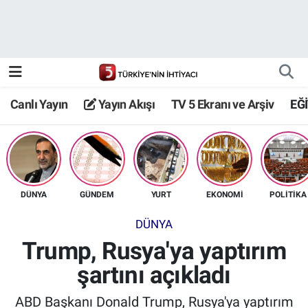
Canlı Yayın
Yayın Akışı
Canlı Yayın
Yayın Akışı
TV 5 Ekranı ve Arşiv
EĞ
TV 5 Ekranı ve Arşiv
DÜNYA
GÜNDEM
YURT
EKONOMİ
POLİTİKA
DÜNYA
Trump, Rusya'ya yaptırım
şartını açıkladı
ABD Başkanı Donald Trump, Rusya'ya yaptırım