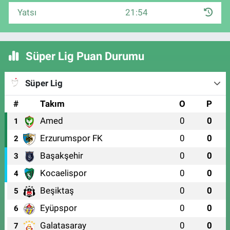
Yatsı
21:54
Süper Lig Puan Durumu
Süper Lig
#
Takım
O
P
Amed
0
0
1
Erzurumspor FK
0
0
2
Başakşehir
0
0
3
Kocaelispor
0
0
4
Beşiktaş
0
0
5
Eyüpspor
0
0
6
Galatasaray
0
0
7