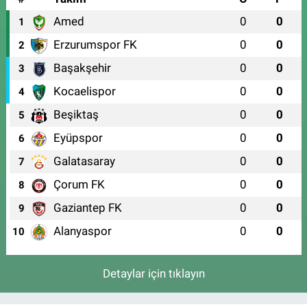
Amed
0
0
1
Erzurumspor FK
0
0
2
Başakşehir
0
0
3
Kocaelispor
0
0
4
Beşiktaş
0
0
5
Eyüpspor
0
0
6
Galatasaray
0
0
7
Çorum FK
0
0
8
Gaziantep FK
0
0
9
Alanyaspor
0
0
10
Detaylar için tıklayın