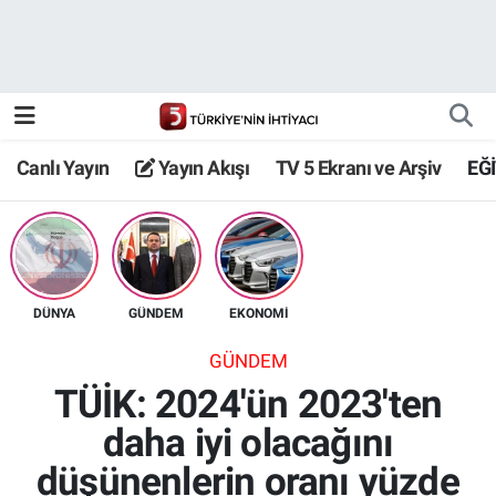
Canlı Yayın
Yayın Akışı
Canlı Yayın
Yayın Akışı
TV 5 Ekranı ve Arşiv
EĞ
TV 5 Ekranı ve Arşiv
DÜNYA
GÜNDEM
EKONOMİ
GÜNDEM
TÜİK: 2024'ün 2023'ten
daha iyi olacağını
düşünenlerin oranı yüzde