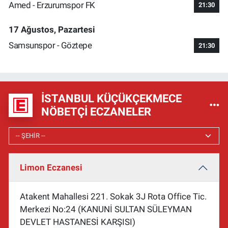
Amed - Erzurumspor FK
21:30
17 Ağustos, Pazartesi
Samsunspor - Göztepe
21:30
İSTANBUL KÜÇÜKÇEKMECE
NÖBETÇI ECZANELER
Limon Eczanesi
Atakent Mahallesi 221. Sokak 3J Rota Office Tic.
Merkezi No:24 (KANUNİ SULTAN SÜLEYMAN
DEVLET HASTANESİ KARŞISI)