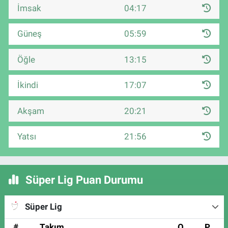
İmsak
04:17
Güneş
05:59
Öğle
13:15
İkindi
17:07
Akşam
20:21
Yatsı
21:56
Süper Lig Puan Durumu
Süper Lig
#
Takım
O
P