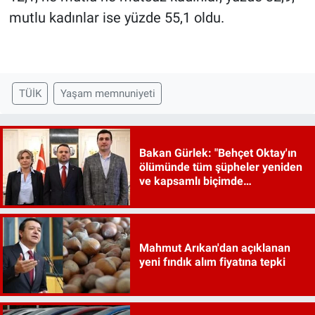
mutlu kadınlar ise yüzde 55,1 oldu.
TÜİK
Yaşam memnuniyeti
Bakan Gürlek: "Behçet Oktay'ın
ölümünde tüm şüpheler yeniden
ve kapsamlı biçimde
incelenecek"
Mahmut Arıkan'dan açıklanan
yeni fındık alım fiyatına tepki