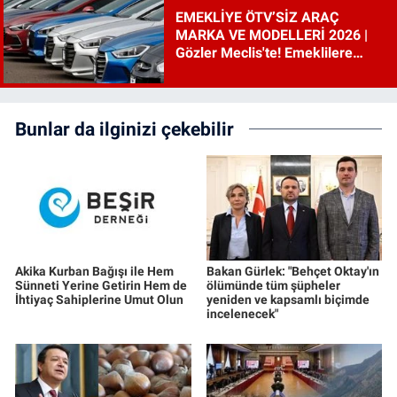
EMEKLİYE ÖTV’SİZ ARAÇ
MARKA VE MODELLERİ 2026 |
Gözler Meclis'te! Emeklilere
ÖTV’siz araç çıkacak mı, şartları
ne?
Bunlar da ilginizi çekebilir
Akika Kurban Bağışı ile Hem
Bakan Gürlek: "Behçet Oktay'ın
Sünneti Yerine Getirin Hem de
ölümünde tüm şüpheler
İhtiyaç Sahiplerine Umut Olun
yeniden ve kapsamlı biçimde
incelenecek"