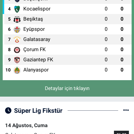
Kocaelispor
0
0
4
Beşiktaş
0
0
5
Eyüpspor
0
0
6
Galatasaray
0
0
7
Çorum FK
0
0
8
Gaziantep FK
0
0
9
Alanyaspor
0
0
10
Detaylar için tıklayın
Süper Lig Fikstür
14 Ağustos, Cuma