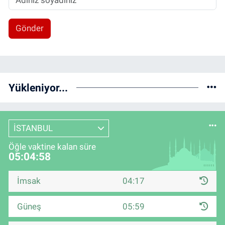
Gönder
Yükleniyor...
İSTANBUL
Öğle vaktine kalan süre
05:04:57
İmsak
04:17
Güneş
05:59