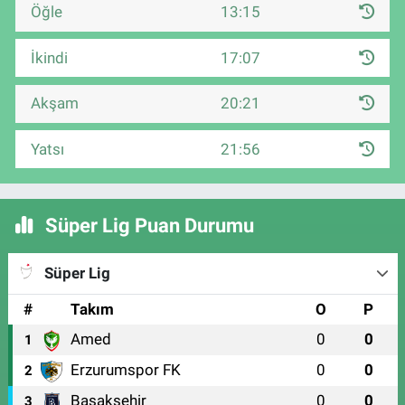
Öğle
13:15
İkindi
17:07
Akşam
20:21
Yatsı
21:56
Süper Lig Puan Durumu
Süper Lig
#
Takım
O
P
Amed
0
0
1
Erzurumspor FK
0
0
2
Başakşehir
0
0
3