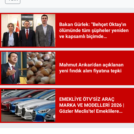
Bakan Gürlek: "Behçet Oktay'ın
ölümünde tüm şüpheler yeniden
ve kapsamlı biçimde
incelenecek"
Mahmut Arıkan'dan açıklanan
yeni fındık alım fiyatına tepki
EMEKLİYE ÖTV’SİZ ARAÇ
MARKA VE MODELLERİ 2026 |
Gözler Meclis'te! Emeklilere
ÖTV’siz araç çıkacak mı, şartları
ne?