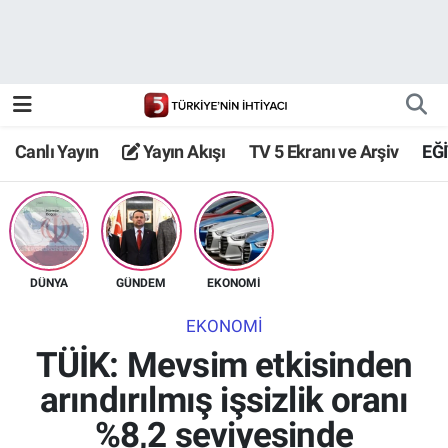
Canlı Yayın
Yayın Akışı
Canlı Yayın
Yayın Akışı
TV 5 Ekranı ve Arşiv
EĞ
TV 5 Ekranı ve Arşiv
DÜNYA
GÜNDEM
EKONOMİ
EKONOMİ
TÜİK: Mevsim etkisinden
arındırılmış işsizlik oranı
%8,2 seviyesinde