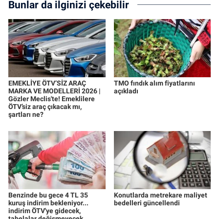
Bunlar da ilginizi çekebilir
EMEKLİYE ÖTV’SİZ ARAÇ
TMO fındık alım fiyatlarını
MARKA VE MODELLERİ 2026 |
açıkladı
Gözler Meclis'te! Emeklilere
ÖTV’siz araç çıkacak mı,
şartları ne?
Benzinde bu gece 4 TL 35
Konutlarda metrekare maliyet
kuruş indirim bekleniyor...
bedelleri güncellendi
indirim ÖTV'ye gidecek,
tabelalar değişmeyecek