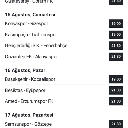
Galatasaray - Çorum FK
21:30
15 Ağustos, Cumartesi
Konyaspor - Rizespor
19:00
Kasımpaşa - Trabzonspor
19:00
Gençlerbirliği S.K. - Fenerbahçe
21:30
Gaziantep FK - Alanyaspor
21:30
16 Ağustos, Pazar
Başakşehir - Kocaelispor
19:00
Beşiktaş - Eyüpspor
21:30
Amed - Erzurumspor FK
21:30
17 Ağustos, Pazartesi
Samsunspor - Göztepe
21:30