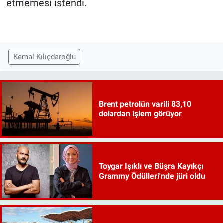
etmemesi istendi.
Kemal Kılıçdaroğlu
Brent petrolün varili 83,10
dolardan işlem görüyor
Toygar Işıklı ve Büşra Kayıkçı
Grammy Ödülleri'nde jüri oldu