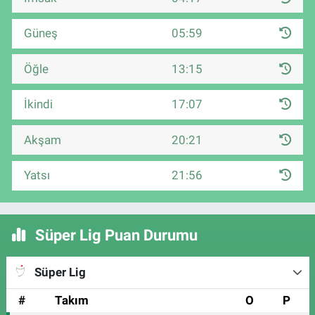
Güneş
05:59
Öğle
13:15
İkindi
17:07
Akşam
20:21
Yatsı
21:56
Süper Lig Puan Durumu
Süper Lig
#
Takım
O
P