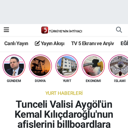
Canlı Yayın
Yayın Akışı
Canlı Yayın
Yayın Akışı
TV 5 Ekranı ve Arşiv
EĞ
TV 5 Ekranı ve Arşiv
GÜNDEM
DÜNYA
YURT
EKONOMİ
İSLAMİ
YURT HABERLERİ
Tunceli Valisi Aygöl'ün
Kemal Kılıçdaroğlu'nun
afişlerini billboardlara