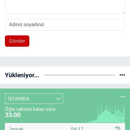
Gönder
Yükleniyor...
İSTANBUL
Öğle vaktine kalan süre
33:00
İmsak
04:17