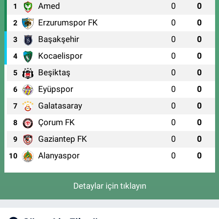
Amed
0
0
1
Erzurumspor FK
0
0
2
Başakşehir
0
0
3
Kocaelispor
0
0
4
Beşiktaş
0
0
5
Eyüpspor
0
0
6
Galatasaray
0
0
7
Çorum FK
0
0
8
Gaziantep FK
0
0
9
Alanyaspor
0
0
10
Detaylar için tıklayın