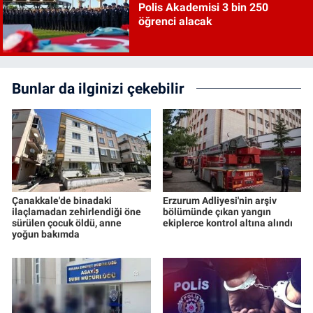
Polis Akademisi 3 bin 250
öğrenci alacak
Bunlar da ilginizi çekebilir
Çanakkale'de binadaki
Erzurum Adliyesi'nin arşiv
ilaçlamadan zehirlendiği öne
bölümünde çıkan yangın
sürülen çocuk öldü, anne
ekiplerce kontrol altına alındı
yoğun bakımda