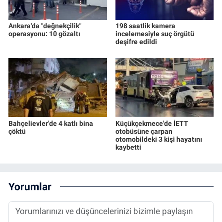
Ankara'da "değnekçilik"
198 saatlik kamera
operasyonu: 10 gözaltı
incelemesiyle suç örgütü
deşifre edildi
Bahçelievler'de 4 katlı bina
Küçükçekmece'de İETT
çöktü
otobüsüne çarpan
otomobildeki 3 kişi hayatını
kaybetti
Yorumlar