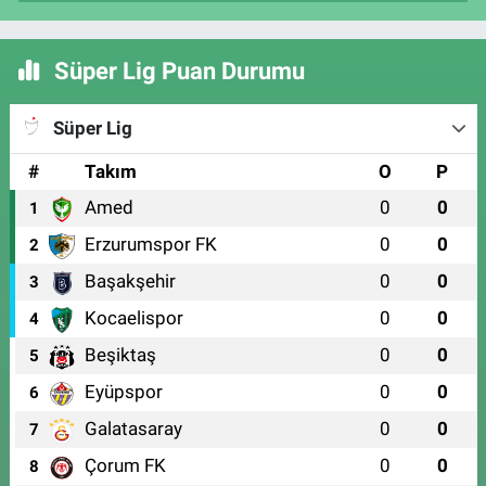
Süper Lig Puan Durumu
Süper Lig
#
Takım
O
P
Amed
0
0
1
Erzurumspor FK
0
0
2
Başakşehir
0
0
3
Kocaelispor
0
0
4
Beşiktaş
0
0
5
Eyüpspor
0
0
6
Galatasaray
0
0
7
Çorum FK
0
0
8