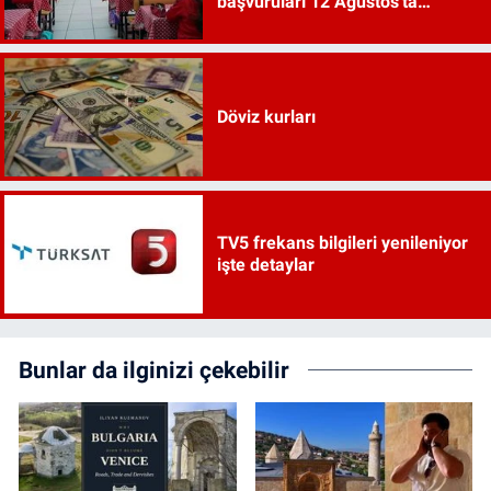
başvuruları 12 Ağustos'ta
başlayacak
Döviz kurları
TV5 frekans bilgileri yenileniyor
işte detaylar
Bunlar da ilginizi çekebilir