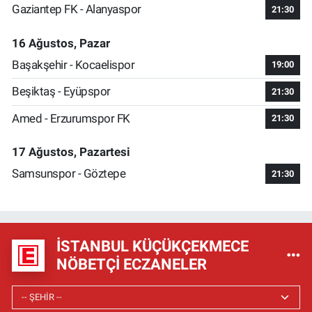
Gaziantep FK - Alanyaspor
21:30
16 Ağustos, Pazar
Başakşehir - Kocaelispor
19:00
Beşiktaş - Eyüpspor
21:30
Amed - Erzurumspor FK
21:30
17 Ağustos, Pazartesi
Samsunspor - Göztepe
21:30
İSTANBUL KÜÇÜKÇEKMECE
NÖBETÇI ECZANELER