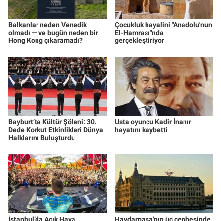
Balkanlar neden Venedik
Çocukluk hayalini "Anadolu'nun
olmadı — ve bugün neden bir
El-Hamrası"nda
Hong Kong çıkaramadı?
gerçekleştiriyor
Bayburt’ta Kültür Şöleni: 30.
Usta oyuncu Kadir İnanır
Dede Korkut Etkinlikleri Dünya
hayatını kaybetti
Halklarını Buluşturdu
İstanbul’da Açık Hava
Haydarpaşa'nın üç cephesinde