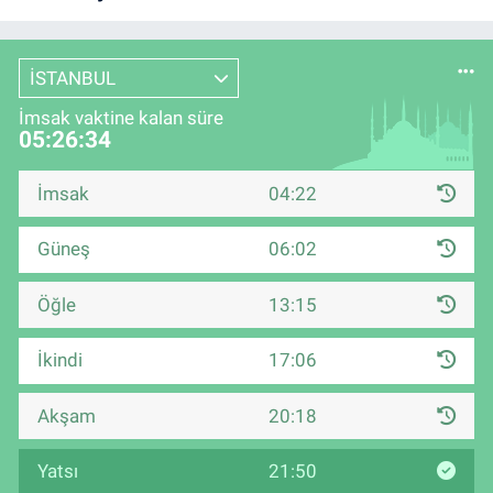
İSTANBUL
İmsak vaktine kalan süre
05:26:33
İmsak
04:22
Güneş
06:02
Öğle
13:15
İkindi
17:06
Akşam
20:18
Yatsı
21:50