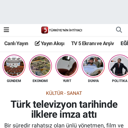
Canlı Yayın
Yayın Akışı
Canlı Yayın
Yayın Akışı
TV 5 Ekranı ve Arşiv
EĞ
TV 5 Ekranı ve Arşiv
GÜNDEM
EKONOMİ
YURT
DÜNYA
POLİTİKA
KÜLTÜR - SANAT
Türk televizyon tarihinde
ilklere imza attı
Bir süredir rahatsız olan ünlü yönetmen, film ve