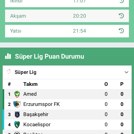
İkindi
17:07
Akşam
20:20
Yatsı
21:54
Süper Lig Puan Durumu
Süper Lig
#
Takım
O
P
Amed
0
0
1
Erzurumspor FK
0
0
2
Başakşehir
0
0
3
Kocaelispor
0
0
4