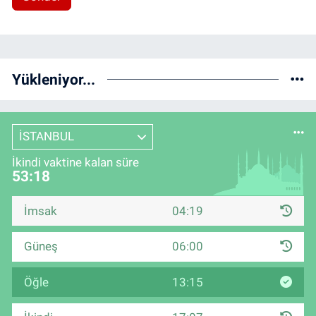
Yükleniyor...
İSTANBUL
İkindi vaktine kalan süre
53:17
İmsak
04:19
Güneş
06:00
Öğle
13:15