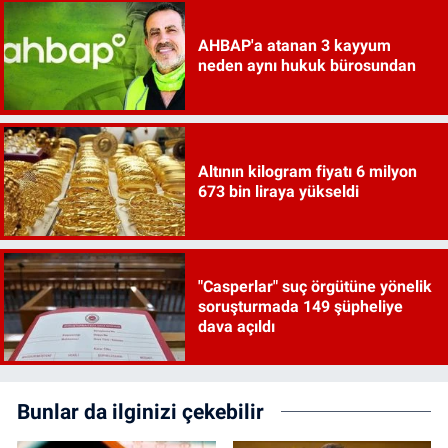
AHBAP'a atanan 3 kayyum
neden aynı hukuk bürosundan
Altının kilogram fiyatı 6 milyon
673 bin liraya yükseldi
"Casperlar" suç örgütüne yönelik
soruşturmada 149 şüpheliye
dava açıldı
Bunlar da ilginizi çekebilir