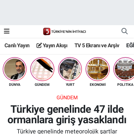
Canlı Yayın
Yayın Akışı
Canlı Yayın
Yayın Akışı
TV 5 Ekranı ve Arşiv
EĞ
TV 5 Ekranı ve Arşiv
DÜNYA
GÜNDEM
YURT
EKONOMİ
POLİTİKA
GÜNDEM
Türkiye genelinde 47 ilde
ormanlara giriş yasaklandı
Türkiye genelinde meteorolojik şartlar