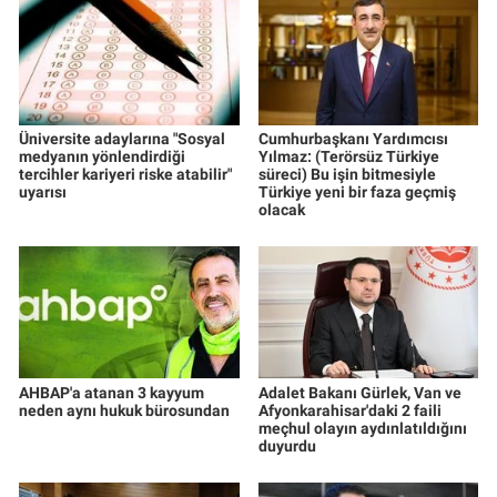
Üniversite adaylarına "Sosyal
Cumhurbaşkanı Yardımcısı
medyanın yönlendirdiği
Yılmaz: (Terörsüz Türkiye
tercihler kariyeri riske atabilir"
süreci) Bu işin bitmesiyle
uyarısı
Türkiye yeni bir faza geçmiş
olacak
AHBAP'a atanan 3 kayyum
Adalet Bakanı Gürlek, Van ve
neden aynı hukuk bürosundan
Afyonkarahisar'daki 2 faili
meçhul olayın aydınlatıldığını
duyurdu