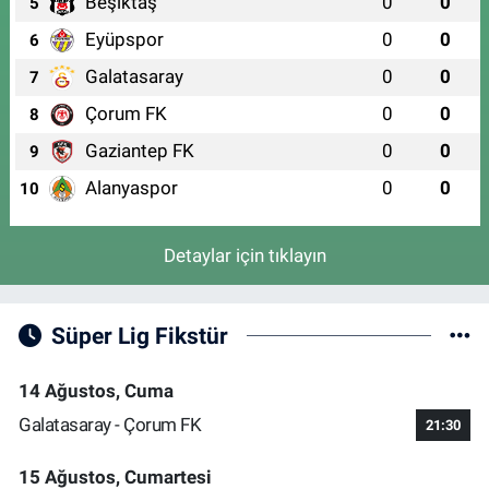
Beşiktaş
0
0
5
Eyüpspor
0
0
6
Galatasaray
0
0
7
Çorum FK
0
0
8
Gaziantep FK
0
0
9
Alanyaspor
0
0
10
Detaylar için tıklayın
Süper Lig Fikstür
14 Ağustos, Cuma
Galatasaray - Çorum FK
21:30
15 Ağustos, Cumartesi