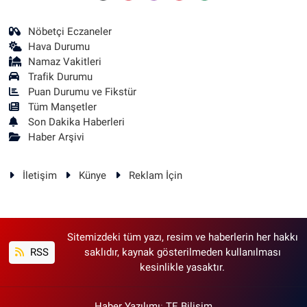
Nöbetçi Eczaneler
Hava Durumu
Namaz Vakitleri
Trafik Durumu
Puan Durumu ve Fikstür
Tüm Manşetler
Son Dakika Haberleri
Haber Arşivi
İletişim
Künye
Reklam İçin
Sitemizdeki tüm yazı, resim ve haberlerin her hakkı
RSS
saklıdır, kaynak gösterilmeden kullanılması
kesinlikle yasaktır.
Haber Yazılımı
:
TE Bilişim