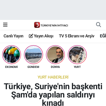
Canlı Yayın
Yayın Akışı
Canlı Yayın
Yayın Akışı
TV 5 Ekranı ve Arşiv
EĞ
TV 5 Ekranı ve Arşiv
EKONOMİ
GÜNDEM
DÜNYA
YURT
YURT HABERLERİ
Türkiye, Suriye'nin başkenti
Şam'da yapılan saldırıyı
kınadı