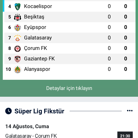
Kocaelispor
0
0
4
Beşiktaş
0
0
5
Eyüpspor
0
0
6
Galatasaray
0
0
7
Çorum FK
0
0
8
Gaziantep FK
0
0
9
Alanyaspor
0
0
10
Detaylar için tıklayın
Süper Lig Fikstür
14 Ağustos, Cuma
Galatasaray - Çorum FK
21:30