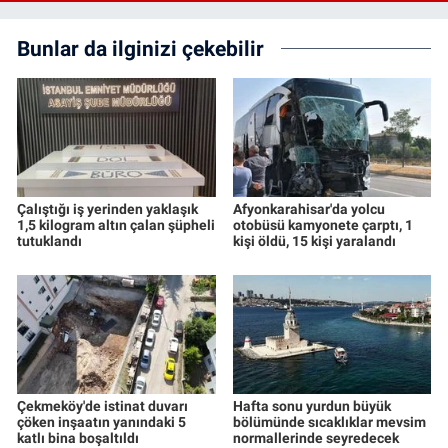
Bunlar da ilginizi çekebilir
Çalıştığı iş yerinden yaklaşık
Afyonkarahisar'da yolcu
1,5 kilogram altın çalan şüpheli
otobüsü kamyonete çarptı, 1
tutuklandı
kişi öldü, 15 kişi yaralandı
Çekmeköy'de istinat duvarı
Hafta sonu yurdun büyük
çöken inşaatın yanındaki 5
bölümünde sıcaklıklar mevsim
katlı bina boşaltıldı
normallerinde seyredecek