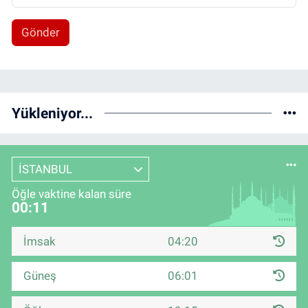
Gönder
Yükleniyor...
İSTANBUL
Öğle vaktine kalan süre
00:11
İmsak
04:20
Güneş
06:01