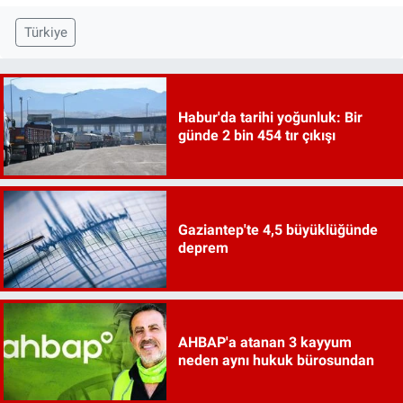
Türkiye
Habur'da tarihi yoğunluk: Bir
günde 2 bin 454 tır çıkışı
Gaziantep'te 4,5 büyüklüğünde
deprem
AHBAP'a atanan 3 kayyum
neden aynı hukuk bürosundan