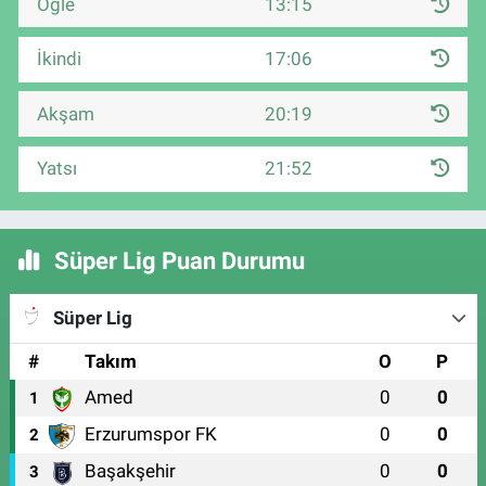
Öğle
13:15
İkindi
17:06
Akşam
20:19
Yatsı
21:52
Süper Lig Puan Durumu
Süper Lig
#
Takım
O
P
Amed
0
0
1
Erzurumspor FK
0
0
2
Başakşehir
0
0
3