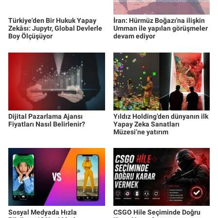
Türkiye'den Bir Hukuk Yapay
İran: Hürmüz Boğazı'na ilişkin
Zekâsı: Jupytr, Global Devlerle
Umman ile yapılan görüşmeler
Boy Ölçüşüyor
devam ediyor
Dijital Pazarlama Ajansı
Yıldız Holding’den dünyanın ilk
Fiyatları Nasıl Belirlenir?
Yapay Zeka Sanatları
Müzesi’ne yatırım
Sosyal Medyada Hızla
CSGO Hile Seçiminde Doğru