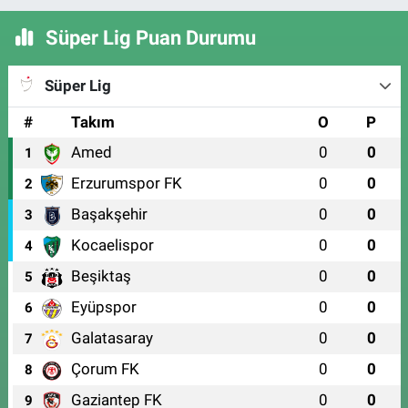
Süper Lig Puan Durumu
Süper Lig
#
Takım
O
P
Amed
0
0
1
Erzurumspor FK
0
0
2
Başakşehir
0
0
3
Kocaelispor
0
0
4
Beşiktaş
0
0
5
Eyüpspor
0
0
6
Galatasaray
0
0
7
Çorum FK
0
0
8
Gaziantep FK
0
0
9