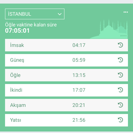
İSTANBUL
Öğle vaktine kalan süre
07:05:01
İmsak
04:17
Güneş
05:59
Öğle
13:15
İkindi
17:07
Akşam
20:21
Yatsı
21:56