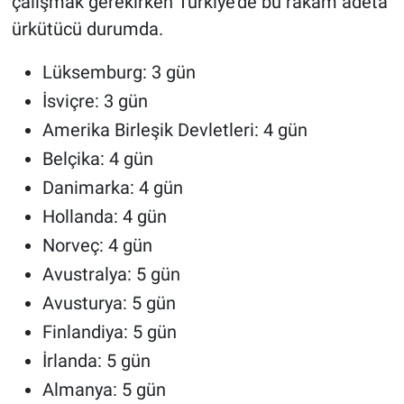
çalışmak gerekirken Türkiye’de bu rakam adeta
ürkütücü durumda.
Lüksemburg: 3 gün
İsviçre: 3 gün
Amerika Birleşik Devletleri: 4 gün
Belçika: 4 gün
Danimarka: 4 gün
Hollanda: 4 gün
Norveç: 4 gün
Avustralya: 5 gün
Avusturya: 5 gün
Finlandiya: 5 gün
İrlanda: 5 gün
Almanya: 5 gün