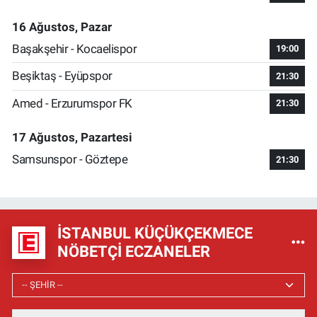
16 Ağustos, Pazar
Başakşehir - Kocaelispor
19:00
Beşiktaş - Eyüpspor
21:30
Amed - Erzurumspor FK
21:30
17 Ağustos, Pazartesi
Samsunspor - Göztepe
21:30
İSTANBUL KÜÇÜKÇEKMECE
NÖBETÇI ECZANELER