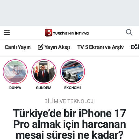
Canlı Yayın
Yayın Akışı
Canlı Yayın
Yayın Akışı
TV 5 Ekranı ve Arşiv
EĞ
TV 5 Ekranı ve Arşiv
DÜNYA
GÜNDEM
EKONOMİ
BİLİM VE TEKNOLOJİ
Türkiye’de bir iPhone 17
Pro almak için harcanan
mesai süresi ne kadar?