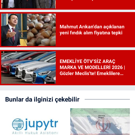
incelenecek"
Mahmut Arıkan'dan açıklanan
yeni fındık alım fiyatına tepki
EMEKLİYE ÖTV’SİZ ARAÇ
MARKA VE MODELLERİ 2026 |
Gözler Meclis'te! Emeklilere
ÖTV’siz araç çıkacak mı, şartları
ne?
Bunlar da ilginizi çekebilir