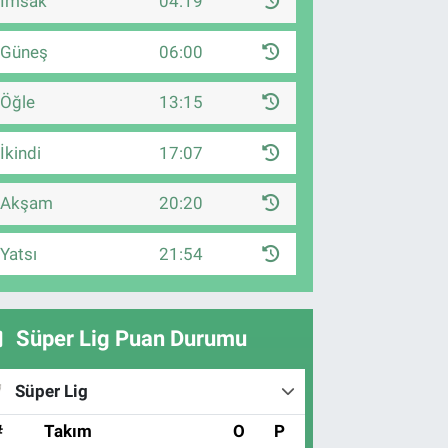
İmsak
04:19
Güneş
06:00
Öğle
13:15
İkindi
17:07
Akşam
20:20
Yatsı
21:54
Süper Lig Puan Durumu
Süper Lig
#
Takım
O
P