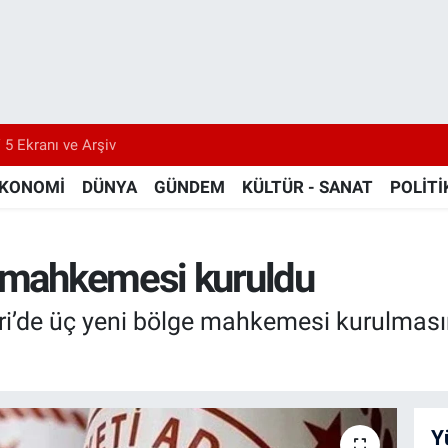
 5 Ekranı ve Arşiv
KONOMİ
DÜNYA
GÜNDEM
KÜLTÜR - SANAT
POLİTİ
e mahkemesi kuruldu
ri’de üç yeni bölge mahkemesi kurulmasın
Y