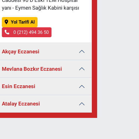
Caddesi 90 D Eski TEM Hospital
yanı - Eymen Sağlık Kabini karşısı
Yol Tarifi Al
0 (212) 494 36 50
Akçay Eczanesi
Mevlana Bozkır Eczanesi
Esin Eczanesi
Atalay Eczanesi