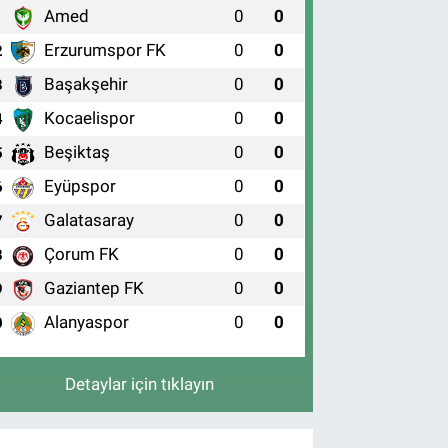
Amed
0
0
1
Erzurumspor FK
0
0
2
Başakşehir
0
0
3
Kocaelispor
0
0
4
Beşiktaş
0
0
5
Eyüpspor
0
0
6
Galatasaray
0
0
7
Çorum FK
0
0
8
Gaziantep FK
0
0
9
Alanyaspor
0
0
0
Detaylar için tıklayın