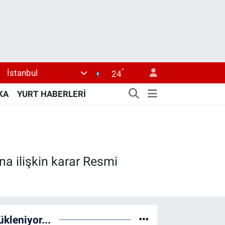
°
İstanbul
24
KA
YURT HABERLERİ
a ilişkin karar Resmi
ükleniyor...