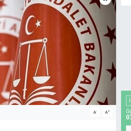
Öğ
-
+
A
A
0