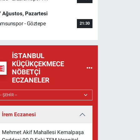
 Ağustos, Pazartesi
msunspor - Göztepe
21:30
İSTANBUL
KÜÇÜKÇEKMECE
NÖBETÇI
ECZANELER
İrem Eczanesi
Mehmet Akif Mahallesi Kemalpaşa