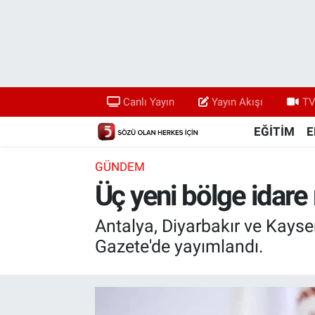
Canlı Yayın
Yayın Akışı
Canlı Yayın
Yayın Akışı
TV
TV 5 Ekranı ve Arşiv
EĞİTİM
E
GÜNDEM
Üç yeni bölge idar
Antalya, Diyarbakır ve Kayse
Gazete'de yayımlandı.