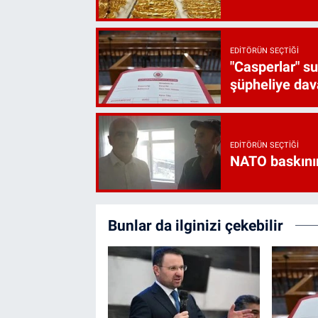
EDITÖRÜN SEÇTIĞI
"Casperlar" s
şüpheliye dava
EDITÖRÜN SEÇTIĞI
NATO baskını
Bunlar da ilginizi çekebilir