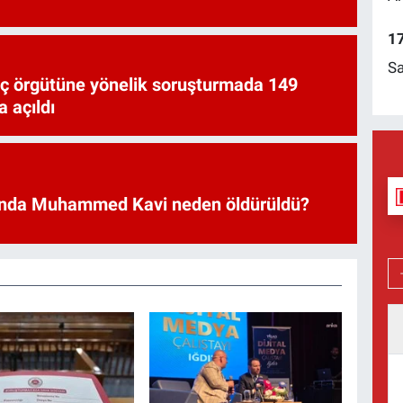
17
Sa
uç örgütüne yönelik soruşturmada 149
 açıldı
nda Muhammed Kavi neden öldürüldü?