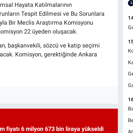
umsal Hayata Katılmalarının
orunların Tespit Edilmesi ve Bu Sorunlara
1
yla Bir Meclis Araştırma Komisyonu
Ga
komisyon 22 üyeden oluşacak.
1
, başkanvekili, sözcü ve katip seçimi
Ko
lacak. Komisyon, gerektiğinde Ankara
Ka
Ge
Ga
16
Ba
Be
am fiyatı 6 milyon 673 bin liraya yükseldi
Am