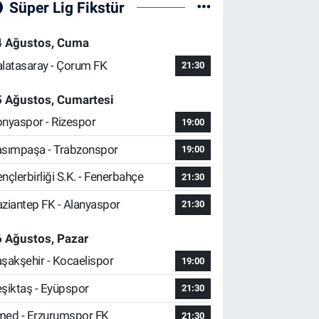
Süper Lig Fikstür
4 Ağustos, Cuma
latasaray - Çorum FK
21:30
5 Ağustos, Cumartesi
nyaspor - Rizespor
19:00
sımpaşa - Trabzonspor
19:00
nçlerbirliği S.K. - Fenerbahçe
21:30
ziantep FK - Alanyaspor
21:30
 Ağustos, Pazar
şakşehir - Kocaelispor
19:00
şiktaş - Eyüpspor
21:30
ed - Erzurumspor FK
21:30