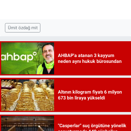
Ümit özdağ mit
AHBAP'a atanan 3 kayyum
neden aynı hukuk bürosundan
Altının kilogram fiyatı 6 milyon
673 bin liraya yükseldi
"Casperlar" suç örgütüne yönelik