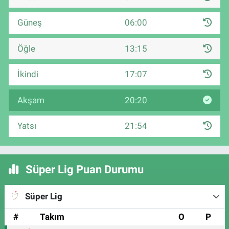
Güneş
06:00
Öğle
13:15
İkindi
17:07
Akşam
20:20
Yatsı
21:54
Süper Lig Puan Durumu
Süper Lig
#
Takım
O
P