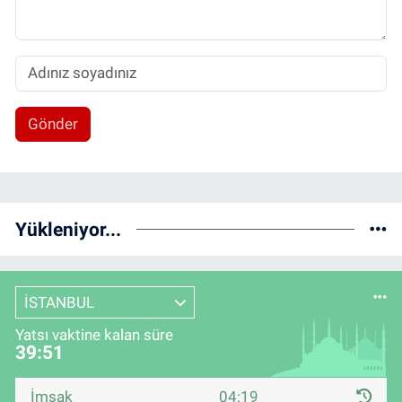
Gönder
Yükleniyor...
İSTANBUL
Yatsı vaktine kalan süre
39:51
İmsak
04:19