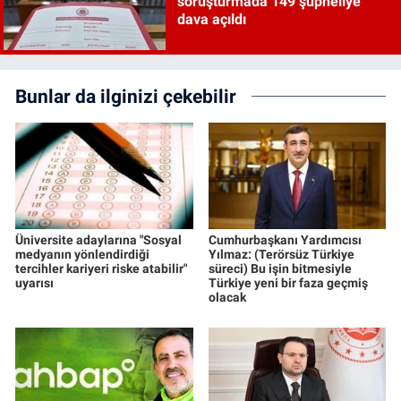
soruşturmada 149 şüpheliye
dava açıldı
Bunlar da ilginizi çekebilir
Üniversite adaylarına "Sosyal
Cumhurbaşkanı Yardımcısı
medyanın yönlendirdiği
Yılmaz: (Terörsüz Türkiye
tercihler kariyeri riske atabilir"
süreci) Bu işin bitmesiyle
uyarısı
Türkiye yeni bir faza geçmiş
olacak