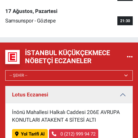
17 Ağustos, Pazartesi
Samsunspor - Göztepe
21:30
İSTANBUL KÜÇÜKÇEKMECE
NÖBETÇI ECZANELER
Lotus Eczanesi
İnönü Mahallesi Halkalı Caddesi 206E AVRUPA
KONUTLARI ATAKENT 4 SİTESİ ALTI
Yol Tarifi Al
0 (212) 999 94 72