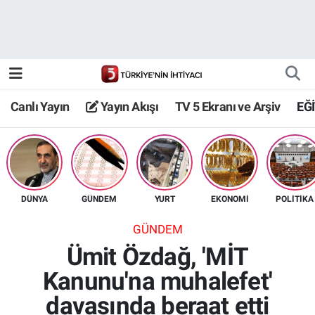
Canlı Yayın
Yayın Akışı
Canlı Yayın
Yayın Akışı
TV 5 Ekranı ve Arşiv
EĞ
TV 5 Ekranı ve Arşiv
DÜNYA
GÜNDEM
YURT
EKONOMİ
POLİTİKA
GÜNDEM
Ümit Özdağ, 'MİT
Kanunu'na muhalefet'
davasında beraat etti