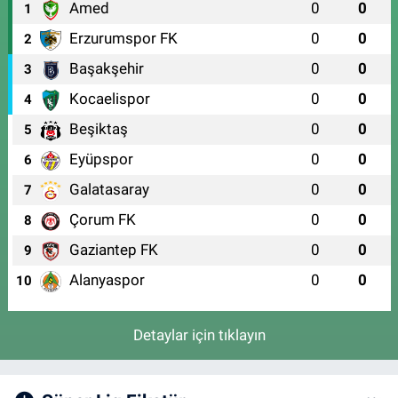
Amed
0
0
1
Erzurumspor FK
0
0
2
Başakşehir
0
0
3
Kocaelispor
0
0
4
Beşiktaş
0
0
5
Eyüpspor
0
0
6
Galatasaray
0
0
7
Çorum FK
0
0
8
Gaziantep FK
0
0
9
Alanyaspor
0
0
10
Detaylar için tıklayın