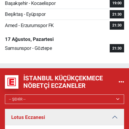
Başakşehir - Kocaelispor
19:00
Beşiktaş - Eyüpspor
21:30
Amed - Erzurumspor FK
21:30
17 Ağustos, Pazartesi
Samsunspor - Göztepe
21:30
İSTANBUL KÜÇÜKÇEKMECE
NÖBETÇI ECZANELER
Lotus Eczanesi