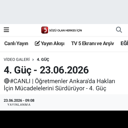
Canlı Yayın
Yayın Akışı
Canlı Yayın
Yayın Akışı
TV 5 Ekranı ve Arşiv
EĞ
TV 5 Ekranı ve Arşiv
VIDEO GALERI
4. GÜÇ
4. Güç - 23.06.2026
🔴#CANLI | Öğretmenler Ankara'da Hakları
İçin Mücadelelerini Sürdürüyor - 4. Güç
23.06.2026 - 09:08
YAYINLANMA