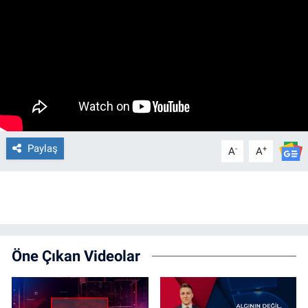
Paylaş
-
+
A
A
Öne Çıkan Videolar