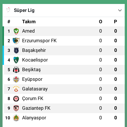
Süper Lig
#
Takım
O
P
Amed
0
0
1
Erzurumspor FK
0
0
2
Başakşehir
0
0
3
Kocaelispor
0
0
4
Beşiktaş
0
0
5
Eyüpspor
0
0
6
Galatasaray
0
0
7
Çorum FK
0
0
8
Gaziantep FK
0
0
9
Alanyaspor
0
0
10