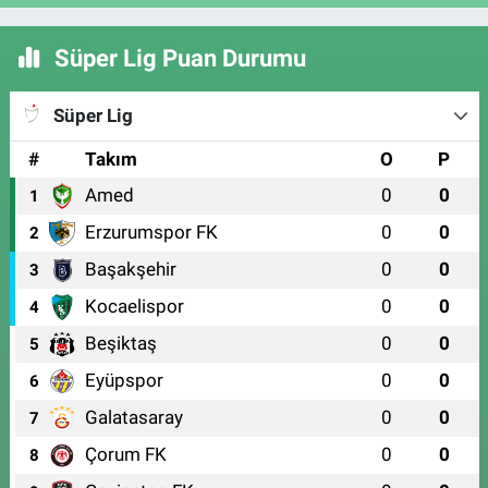
Süper Lig Puan Durumu
Süper Lig
#
Takım
O
P
Amed
0
0
1
Erzurumspor FK
0
0
2
Başakşehir
0
0
3
Kocaelispor
0
0
4
Beşiktaş
0
0
5
Eyüpspor
0
0
6
Galatasaray
0
0
7
Çorum FK
0
0
8