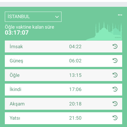
İSTANBUL
Öğle vaktine kalan süre
03:17:06
İmsak
04:22
Güneş
06:02
Öğle
13:15
İkindi
17:06
Akşam
20:18
Yatsı
21:50