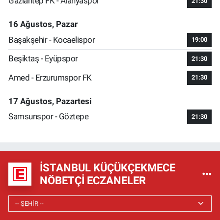
Gaziantep FK - Alanyaspor
21:30
16 Ağustos, Pazar
Başakşehir - Kocaelispor
19:00
Beşiktaş - Eyüpspor
21:30
Amed - Erzurumspor FK
21:30
17 Ağustos, Pazartesi
Samsunspor - Göztepe
21:30
İSTANBUL KÜÇÜKÇEKMECE
NÖBETÇI ECZANELER