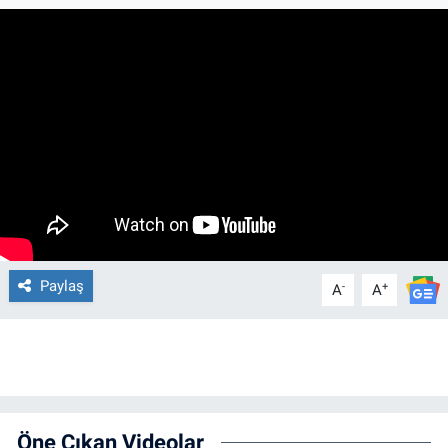
Paylaş
-
+
A
A
Öne Çıkan Videolar