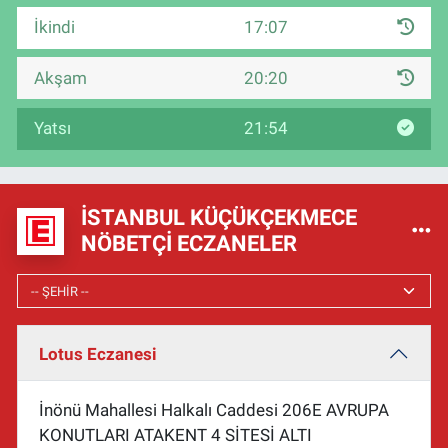
İkindi
17:07
Akşam
20:20
Yatsı
21:54
İSTANBUL KÜÇÜKÇEKMECE
NÖBETÇI ECZANELER
Lotus Eczanesi
İnönü Mahallesi Halkalı Caddesi 206E AVRUPA
KONUTLARI ATAKENT 4 SİTESİ ALTI