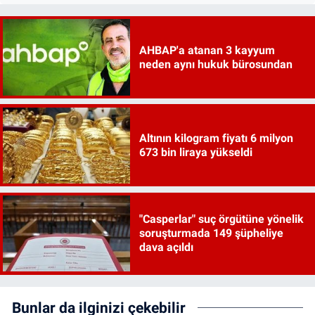
AHBAP'a atanan 3 kayyum
neden aynı hukuk bürosundan
Altının kilogram fiyatı 6 milyon
673 bin liraya yükseldi
"Casperlar" suç örgütüne yönelik
soruşturmada 149 şüpheliye
dava açıldı
Bunlar da ilginizi çekebilir