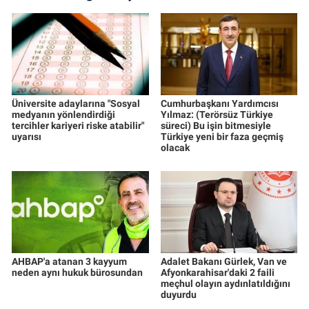
Üniversite adaylarına "Sosyal
Cumhurbaşkanı Yardımcısı
medyanın yönlendirdiği
Yılmaz: (Terörsüz Türkiye
tercihler kariyeri riske atabilir"
süreci) Bu işin bitmesiyle
uyarısı
Türkiye yeni bir faza geçmiş
olacak
AHBAP'a atanan 3 kayyum
Adalet Bakanı Gürlek, Van ve
neden aynı hukuk bürosundan
Afyonkarahisar'daki 2 faili
meçhul olayın aydınlatıldığını
duyurdu