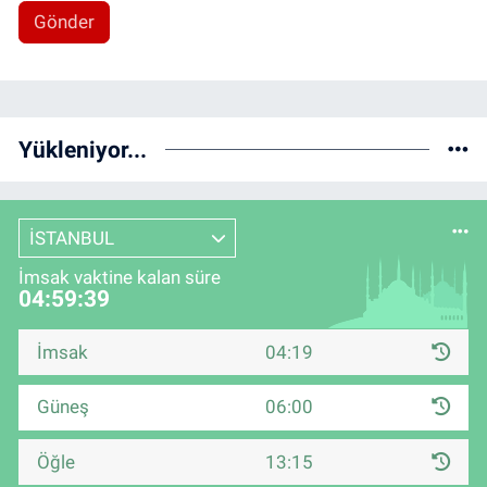
Gönder
Yükleniyor...
İSTANBUL
İmsak vaktine kalan süre
04:59:38
İmsak
04:19
Güneş
06:00
Öğle
13:15