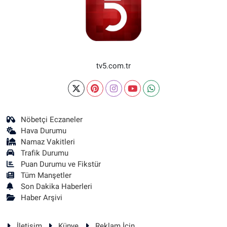
tv5.com.tr
Nöbetçi Eczaneler
Hava Durumu
Namaz Vakitleri
Trafik Durumu
Puan Durumu ve Fikstür
Tüm Manşetler
Son Dakika Haberleri
Haber Arşivi
İletişim
Künye
Reklam İçin