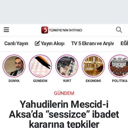
Canlı Yayın
Yayın Akışı
Canlı Yayın
Yayın Akışı
TV 5 Ekranı ve Arşiv
EĞ
TV 5 Ekranı ve Arşiv
DÜNYA
GÜNDEM
YURT
EKONOMİ
POLİTİKA
GÜNDEM
Yahudilerin Mescid-i
Aksa’da “sessizce” ibadet
kararına tepkiler