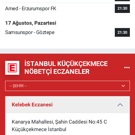
Amed - Erzurumspor FK
21:30
17 Ağustos, Pazartesi
Samsunspor - Göztepe
21:30
İSTANBUL KÜÇÜKÇEKMECE
NÖBETÇI ECZANELER
Kelebek Eczanesi
Kanarya Mahallesi, Şahin Caddesi No:45 C
Küçükçekmece İstanbul