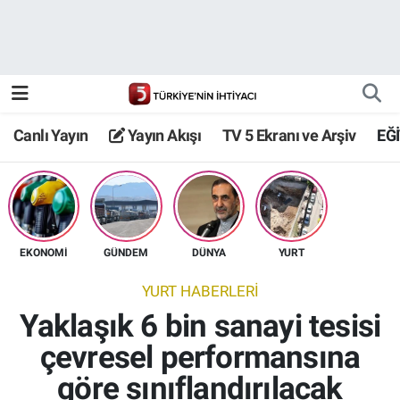
Canlı Yayın
Yayın Akışı
Canlı Yayın
Yayın Akışı
TV 5 Ekranı ve Arşiv
EĞ
TV 5 Ekranı ve Arşiv
EKONOMİ
GÜNDEM
DÜNYA
YURT
YURT HABERLERİ
Yaklaşık 6 bin sanayi tesisi
çevresel performansına
göre sınıflandırılacak