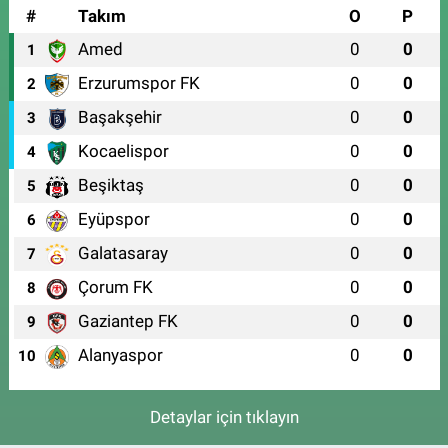
#
Takım
O
P
Amed
0
0
1
Erzurumspor FK
0
0
2
Başakşehir
0
0
3
Kocaelispor
0
0
4
Beşiktaş
0
0
5
Eyüpspor
0
0
6
Galatasaray
0
0
7
Çorum FK
0
0
8
Gaziantep FK
0
0
9
Alanyaspor
0
0
10
Detaylar için tıklayın