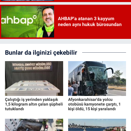
AHBAP'a atanan 3 kayyum
neden aynı hukuk bürosundan
Bunlar da ilginizi çekebilir
Çalıştığı iş yerinden yaklaşık
Afyonkarahisar'da yolcu
1,5 kilogram altın çalan şüpheli
otobüsü kamyonete çarptı, 1
tutuklandı
kişi öldü, 15 kişi yaralandı