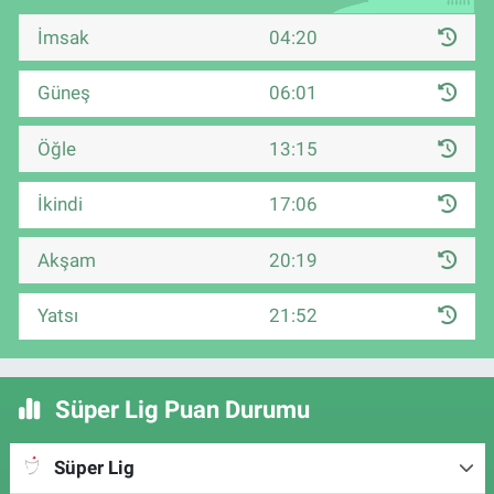
İmsak
04:20
Güneş
06:01
Öğle
13:15
İkindi
17:06
Akşam
20:19
Yatsı
21:52
Süper Lig Puan Durumu
Süper Lig