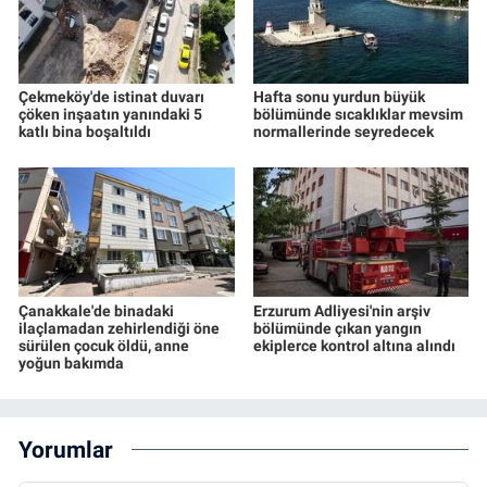
Çekmeköy'de istinat duvarı
Hafta sonu yurdun büyük
çöken inşaatın yanındaki 5
bölümünde sıcaklıklar mevsim
katlı bina boşaltıldı
normallerinde seyredecek
Çanakkale'de binadaki
Erzurum Adliyesi'nin arşiv
ilaçlamadan zehirlendiği öne
bölümünde çıkan yangın
sürülen çocuk öldü, anne
ekiplerce kontrol altına alındı
yoğun bakımda
Yorumlar