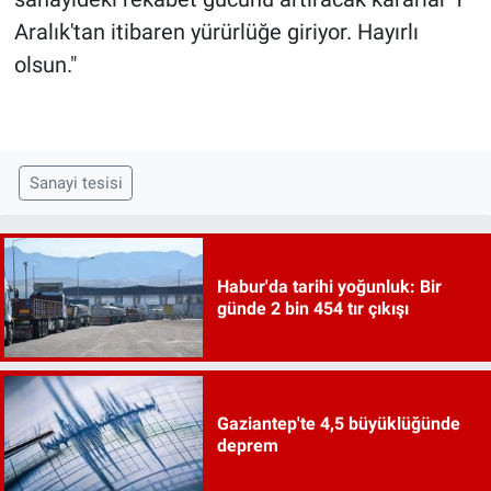
Aralık'tan itibaren yürürlüğe giriyor. Hayırlı
olsun."
Sanayi tesisi
Habur'da tarihi yoğunluk: Bir
günde 2 bin 454 tır çıkışı
Gaziantep'te 4,5 büyüklüğünde
deprem