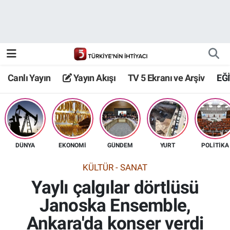
Canlı Yayın
Yayın Akışı
Canlı Yayın
Yayın Akışı
TV 5 Ekranı ve Arşiv
EĞ
TV 5 Ekranı ve Arşiv
DÜNYA
EKONOMİ
GÜNDEM
YURT
POLİTİKA
KÜLTÜR - SANAT
Yaylı çalgılar dörtlüsü
Janoska Ensemble,
Ankara'da konser verdi