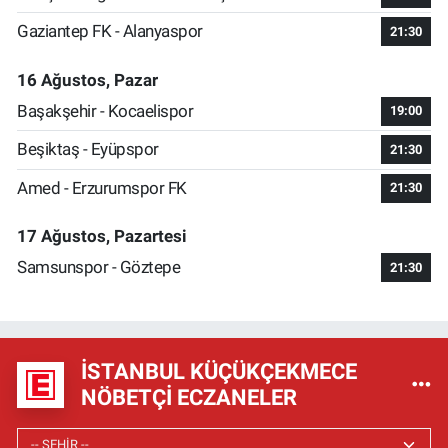
Gaziantep FK - Alanyaspor
21:30
16 Ağustos, Pazar
Başakşehir - Kocaelispor
19:00
Beşiktaş - Eyüpspor
21:30
Amed - Erzurumspor FK
21:30
17 Ağustos, Pazartesi
Samsunspor - Göztepe
21:30
İSTANBUL KÜÇÜKÇEKMECE
NÖBETÇI ECZANELER