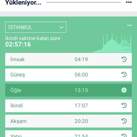
Yükleniyor...
İSTANBUL
İkindi vaktine kalan süre
02:57:16
İmsak
04:19
Güneş
06:00
Öğle
13:15
İkindi
17:07
Akşam
20:20
Yatsı
21:54