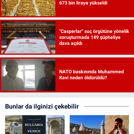
673 bin liraya yükseldi
"Casperlar" suç örgütüne yönelik
soruşturmada 149 şüpheliye
dava açıldı
NATO baskınında Muhammed
Kavi neden öldürüldü?
Bunlar da ilginizi çekebilir