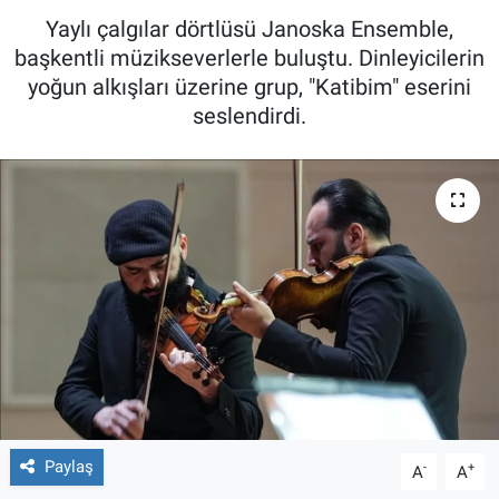
Yaylı çalgılar dörtlüsü Janoska Ensemble,
başkentli müzikseverlerle buluştu. Dinleyicilerin
yoğun alkışları üzerine grup, "Katibim" eserini
seslendirdi.
Paylaş
-
+
A
A