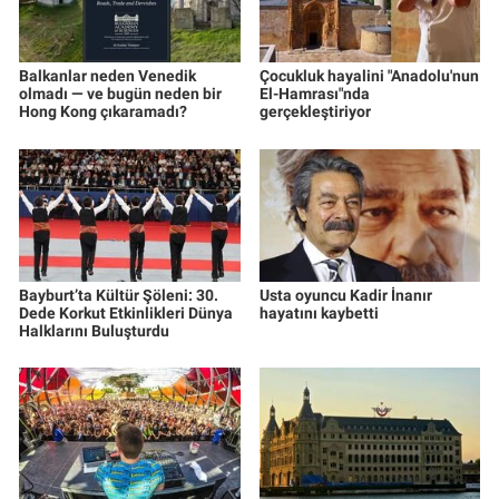
Balkanlar neden Venedik
Çocukluk hayalini "Anadolu'nun
olmadı — ve bugün neden bir
El-Hamrası"nda
Hong Kong çıkaramadı?
gerçekleştiriyor
Bayburt’ta Kültür Şöleni: 30.
Usta oyuncu Kadir İnanır
Dede Korkut Etkinlikleri Dünya
hayatını kaybetti
Halklarını Buluşturdu