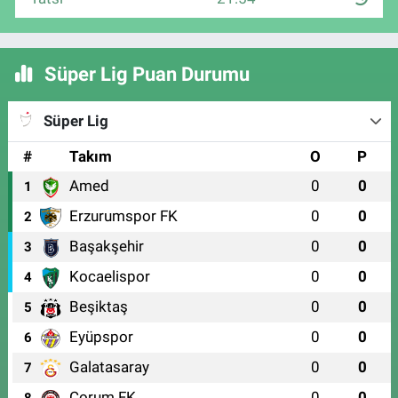
Süper Lig Puan Durumu
Süper Lig
#
Takım
O
P
Amed
0
0
1
Erzurumspor FK
0
0
2
Başakşehir
0
0
3
Kocaelispor
0
0
4
Beşiktaş
0
0
5
Eyüpspor
0
0
6
Galatasaray
0
0
7
Çorum FK
0
0
8