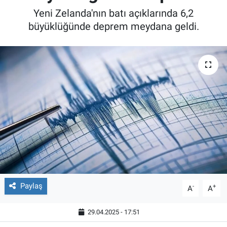
Yeni Zelanda'nın batı açıklarında 6,2
büyüklüğünde deprem meydana geldi.
Paylaş
-
+
A
A
29.04.2025 - 17:51