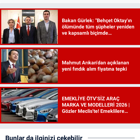
Bakan Gürlek: "Behçet Oktay'ın
ölümünde tüm şüpheler yeniden
ve kapsamlı biçimde
incelenecek"
Mahmut Arıkan'dan açıklanan
yeni fındık alım fiyatına tepki
EMEKLİYE ÖTV’SİZ ARAÇ
MARKA VE MODELLERİ 2026 |
Gözler Meclis'te! Emeklilere
ÖTV’siz araç çıkacak mı, şartları
ne?
Bunlar da ilginizi çekebilir