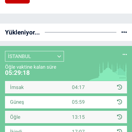
Yükleniyor...
İSTANBUL
Öğle vaktine kalan süre
05:29:17
İmsak
04:17
Güneş
05:59
Öğle
13:15
İkindi
17:07