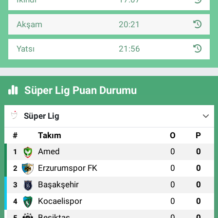
Akşam
20:21
Yatsı
21:56
Süper Lig Puan Durumu
Süper Lig
#
Takım
O
P
Amed
0
0
1
Erzurumspor FK
0
0
2
Başakşehir
0
0
3
Kocaelispor
0
0
4
Beşiktaş
0
0
5