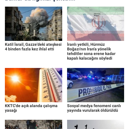
Katil İsrail, Gazze'deki ateşkesi
İranlı yetkili, Hürmüz
4 binden fazla kez ihlal etti
Boğazı'nın İran'a yönelik
tehditler sona erene kadar
kapalı kalacağını söyledi
KKTC'de açık alanda çalışma
Sosyal medya fenomeni canlı
yasağı
yayında vurularak öldürüldü