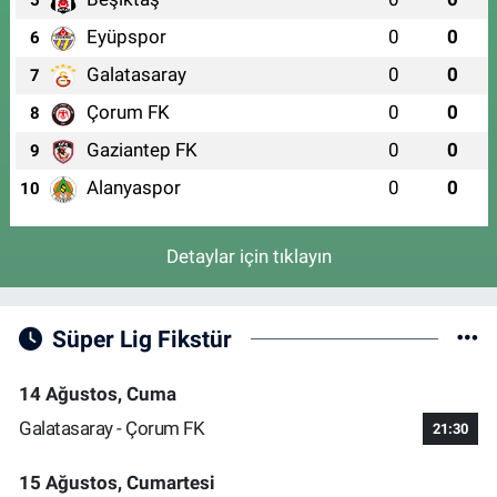
Eyüpspor
0
0
6
Galatasaray
0
0
7
Çorum FK
0
0
8
Gaziantep FK
0
0
9
Alanyaspor
0
0
10
Detaylar için tıklayın
Süper Lig Fikstür
14 Ağustos, Cuma
Galatasaray - Çorum FK
21:30
15 Ağustos, Cumartesi