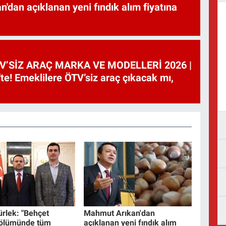
'dan açıklanan yeni fındık alım fiyatına
V’SİZ ARAÇ MARKA VE MODELLERİ 2026 |
te! Emeklilere ÖTV’siz araç çıkacak mı,
rlek: "Behçet
Mahmut Arıkan'dan
 ölümünde tüm
açıklanan yeni fındık alım