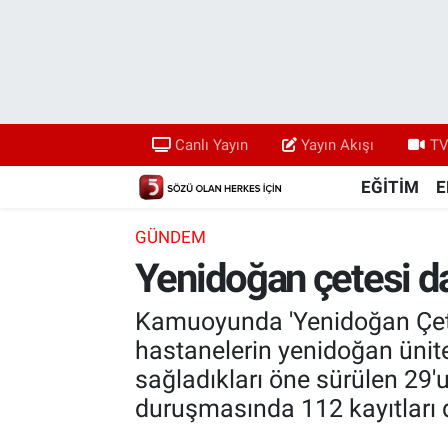
Canlı Yayın
Yayın Akışı
Canlı Yayın
Yayın Akışı
TV
TV 5 Ekranı ve Arşiv
EĞİTİM
E
GÜNDEM
Yenidoğan çetesi da
Kamuoyunda 'Yenidoğan Çetes
hastanelerin yenidoğan ünite
sağladıkları öne sürülen 29'
duruşmasında 112 kayıtları 