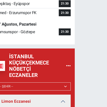
şiktaş - Eyüpspor
21:30
ed - Erzurumspor FK
21:30
 Ağustos, Pazartesi
msunspor - Göztepe
21:30
İSTANBUL
KÜÇÜKÇEKMECE
NÖBETÇI
ECZANELER
Limon Eczanesi