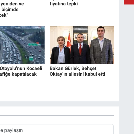
 yeniden ve
fiyatına tepki
 biçimde
cek"
Otoyolu'nun Kocaeli
Bakan Gürlek, Behçet
rafiğe kapatılacak
Oktay’ın ailesini kabul etti