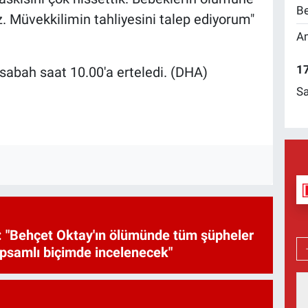
Be
. Müvekkilimin tahliyesini talep ediyorum"
Am
17
abah saat 10.00'a erteledi. (DHA)
Sa
 "Behçet Oktay'ın ölümünde tüm şüpheler
psamlı biçimde incelenecek"