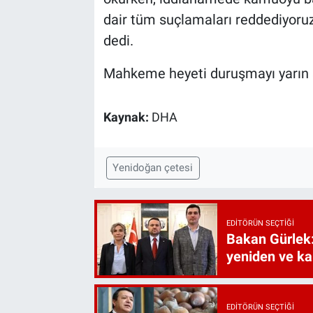
dair tüm suçlamaları reddediyoruz
dedi.
Mahkeme heyeti duruşmayı yarın s
Kaynak:
DHA
Yenidoğan çetesi
EDITÖRÜN SEÇTIĞI
Bakan Gürlek:
yeniden ve ka
EDITÖRÜN SEÇTIĞI