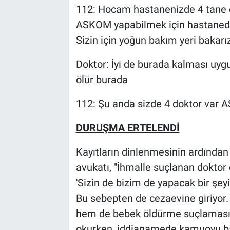
112: Hocam hastanenizde 4 tane
ASKOM yapabilmek için hastanede
Sizin için yoğun bakım yeri bakarız
Doktor: İyi de burada kalması uyg
ölür burada
112: Şu anda sizde 4 doktor var 
DURUŞMA ERTELENDİ
Kayıtların dinlenmesinin ardında
avukatı, "İhmalle suçlanan doktor
'Sizin de bizim de yapacak bir şey
Bu sebepten de cezaevine giriyor. 
hem de bebek öldürme suçlamasıyl
okurken, iddianamede kamuoyu bas