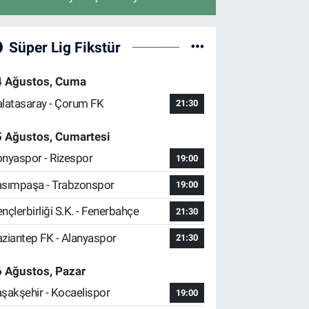
Süper Lig Fikstür
4 Ağustos, Cuma
latasaray - Çorum FK
21:30
5 Ağustos, Cumartesi
nyaspor - Rizespor
19:00
sımpaşa - Trabzonspor
19:00
nçlerbirliği S.K. - Fenerbahçe
21:30
ziantep FK - Alanyaspor
21:30
 Ağustos, Pazar
şakşehir - Kocaelispor
19:00