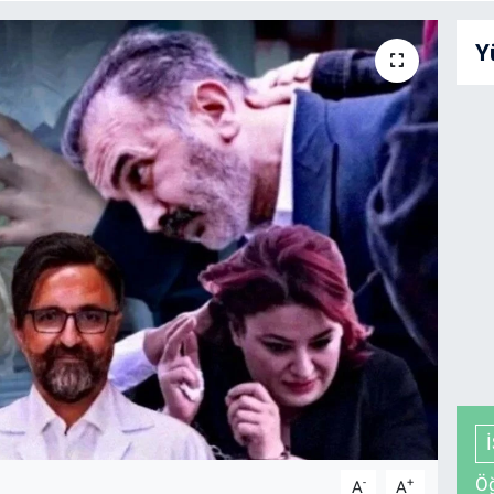
Y
Öğ
-
+
A
A