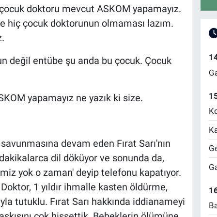
 çocuk doktoru mevcut ASKOM yapamayız.
 hiç çocuk doktorunun olmaması lazım.
.
1
un değil entübe şu anda bu çocuk. Çocuk
Ga
1
ASKOM yapamayız ne yazık ki size.
Ko
Ka
n savunmasına devam eden Fırat Sarı'nın
Ge
 dakikalarca dil döküyor ve sonunda da,
Ga
imiz yok o zaman' deyip telefonu kapatıyor.
Doktor, 1 yıldır ihmalle kasten öldürme,
16
a tutuklu. Fırat Sarı hakkında iddianameyi
Ba
kısını çok hissettik. Bebeklerin ölümüne