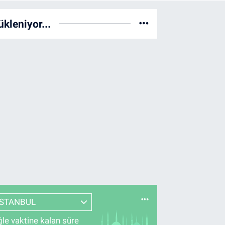
ükleniyor...
İSTANBUL
le vaktine kalan süre