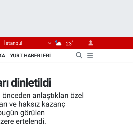
°
İstanbul
23
KA
YURT HABERLERİ
 dinletildi
 önceden anlaştıkları özel
arı ve haksız kazanç
 bugün görülen
ere ertelendi.