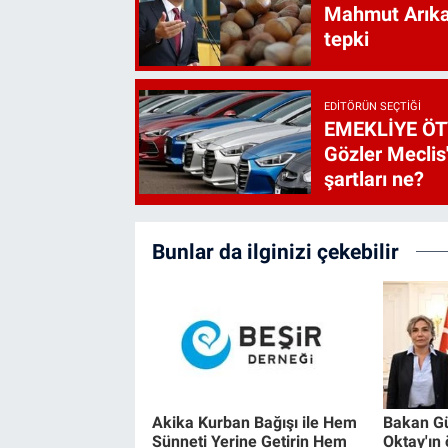
Mahmut Arıkan
tepki
EDITÖRÜN SEÇTIĞI
EMEKLİYE ÖT
Gözler Meclis'
şartları ne?
Bunlar da ilginizi çekebilir
Akika Kurban Bağışı ile Hem
Bakan Gü
Sünneti Yerine Getirin Hem
Oktay'ın