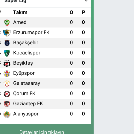
Süper Lig
#
Takım
O
P
Amed
0
0
1
Erzurumspor FK
0
0
2
Başakşehir
0
0
3
Kocaelispor
0
0
4
Beşiktaş
0
0
5
Eyüpspor
0
0
6
Galatasaray
0
0
7
Çorum FK
0
0
8
Gaziantep FK
0
0
9
Alanyaspor
0
0
0
Detaylar için tıklayın