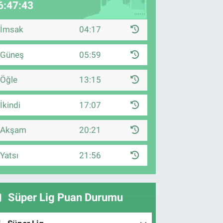
6:47:42
İmsak
04:17
Güneş
05:59
Öğle
13:15
İkindi
17:07
Akşam
20:21
Yatsı
21:56
Süper Lig Puan Durumu