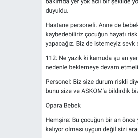
bakımda yer yok acil bir şekilde y
duyuldu.
Hastane personeli: Anne de bebek
kaybedebiliriz çocuğun hayatı ris
yapacağız. Biz de istemeyiz sevk
112: Ne yazık ki kamuda şu an yer
nedenle beklemeye devam etmelis
Personel: Biz size durum riskli di
bunu size ve ASKOM'a bildirdik bi
Opara Bebek
Hemşire: Bu çocuğun bir an önce 
kalıyor olması uygun değil sizi ar