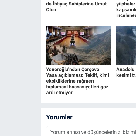
de İhtiyaç Sahiplerine Umut
şüpheler
Olun
kapsamlı
incelene
Yeneroğlu'ndan Çerçeve
Anadolu 
Yasa açıklaması: Teklif, kimi
kesimi t
eksikliklerine rağmen
toplumsal hassasiyetleri göz
ardı etmiyor
Yorumlar