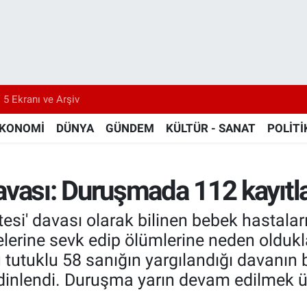
 5 Ekranı ve Arşiv
KONOMİ
DÜNYA
GÜNDEM
KÜLTÜR - SANAT
POLİTİ
vası: Duruşmada 112 kayıtları
i' davası olarak bilinen bebek hastaları
lerine sevk edip ölümlerine neden oldukl
u tutuklu 58 sanığın yargılandığı davanın
dinlendi. Duruşma yarın devam edilmek üz