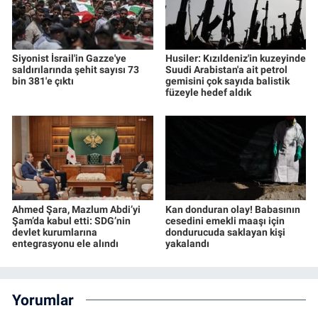
Siyonist İsrail'in Gazze'ye
Husiler: Kızıldeniz'in kuzeyinde
saldırılarında şehit sayısı 73
Suudi Arabistan'a ait petrol
bin 381'e çıktı
gemisini çok sayıda balistik
füzeyle hedef aldık
Ahmed Şara, Mazlum Abdi’yi
Kan donduran olay! Babasının
Şam’da kabul etti: SDG’nin
cesedini emekli maaşı için
devlet kurumlarına
dondurucuda saklayan kişi
entegrasyonu ele alındı
yakalandı
Yorumlar