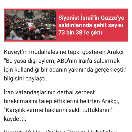
Siyonist İsrail'in Gazze'ye
saldırılarında şehit sayısı
73 bin 381'e çıktı
Kuveyt’in müdahalesine tepki gösteren Arakçi,
“Bu yasa dışı eylem, ABD'nin İran'a saldırmak
için kullandığı bir adanın yakınında gerçekleşti.”
bilgisini paylaştı.
İran vatandaşlarının derhal serbest
bırakılmasını talep ettiklerini belirten Arakçi,
"Karşılık verme haklarını saklı tuttuklarını"
kaydetti.