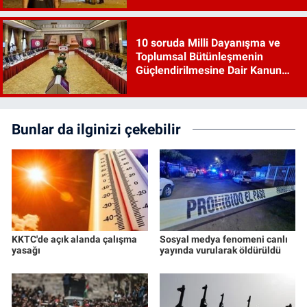
10 soruda Milli Dayanışma ve
Toplumsal Bütünleşmenin
Güçlendirilmesine Dair Kanun
Teklifi
Bunlar da ilginizi çekebilir
KKTC'de açık alanda çalışma
Sosyal medya fenomeni canlı
yasağı
yayında vurularak öldürüldü