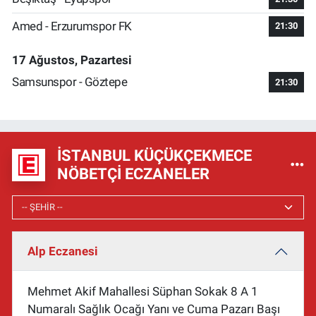
Amed - Erzurumspor FK
21:30
17 Ağustos, Pazartesi
Samsunspor - Göztepe
21:30
İSTANBUL KÜÇÜKÇEKMECE
NÖBETÇI ECZANELER
Alp Eczanesi
Mehmet Akif Mahallesi Süphan Sokak 8 A 1
Numaralı Sağlık Ocağı Yanı ve Cuma Pazarı Başı