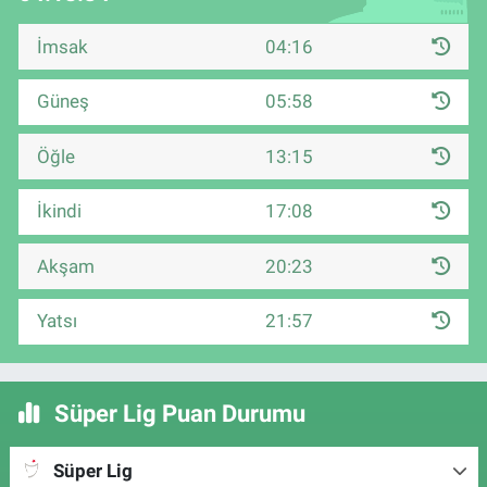
İmsak
04:16
Güneş
05:58
Öğle
13:15
İkindi
17:08
Akşam
20:23
Yatsı
21:57
Süper Lig Puan Durumu
Süper Lig