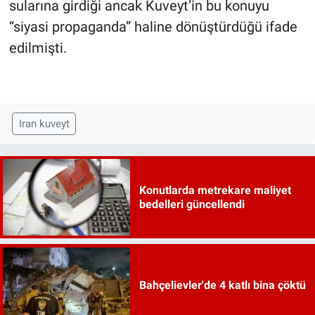
sularına girdiği ancak Kuveyt’in bu konuyu
“siyasi propaganda” haline dönüştürdüğü ifade
edilmişti.
Iran kuveyt
Konutlarda metrekare maliyet
bedelleri güncellendi
Bahçelievler'de 4 katlı bina çöktü