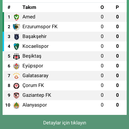
#
Takım
O
P
Amed
0
0
1
Erzurumspor FK
0
0
2
Başakşehir
0
0
3
Kocaelispor
0
0
4
Beşiktaş
0
0
5
Eyüpspor
0
0
6
Galatasaray
0
0
7
Çorum FK
0
0
8
Gaziantep FK
0
0
9
Alanyaspor
0
0
10
Detaylar için tıklayın