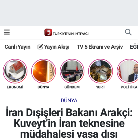
Canlı Yayın
Yayın Akışı
Canlı Yayın
Yayın Akışı
TV 5 Ekranı ve Arşiv
EĞ
TV 5 Ekranı ve Arşiv
EKONOMİ
DÜNYA
GÜNDEM
YURT
POLİTİKA
DÜNYA
İran Dışişleri Bakanı Arakçi:
Kuveyt’in İran teknesine
müdahalesi yasa dışı