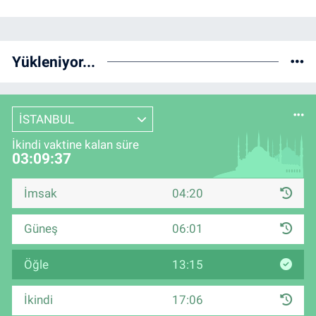
Yükleniyor...
İSTANBUL
İkindi vaktine kalan süre
03:09:37
İmsak
04:20
Güneş
06:01
Öğle
13:15
İkindi
17:06