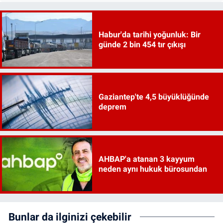
Habur'da tarihi yoğunluk: Bir
günde 2 bin 454 tır çıkışı
Gaziantep'te 4,5 büyüklüğünde
deprem
AHBAP'a atanan 3 kayyum
neden aynı hukuk bürosundan
Bunlar da ilginizi çekebilir