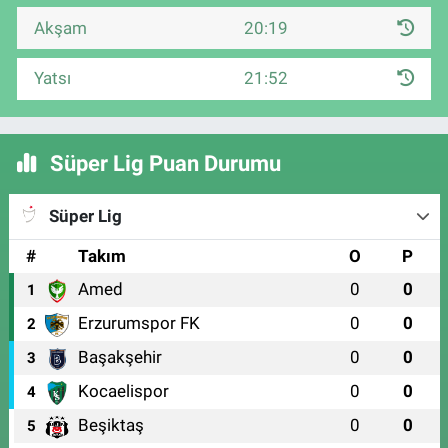
Akşam
20:19
Yatsı
21:52
Süper Lig Puan Durumu
Süper Lig
#
Takım
O
P
Amed
0
0
1
Erzurumspor FK
0
0
2
Başakşehir
0
0
3
Kocaelispor
0
0
4
Beşiktaş
0
0
5