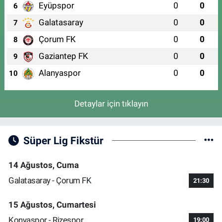
Eyüpspor
0
0
6
Galatasaray
0
0
7
Çorum FK
0
0
8
Gaziantep FK
0
0
9
Alanyaspor
0
0
10
Detaylar için tıklayın
Süper Lig Fikstür
14 Ağustos, Cuma
Galatasaray - Çorum FK
21:30
15 Ağustos, Cumartesi
Konyaspor - Rizespor
19:00