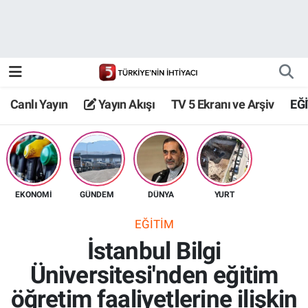
Canlı Yayın
Yayın Akışı
Canlı Yayın
Yayın Akışı
TV 5 Ekranı ve Arşiv
EĞ
TV 5 Ekranı ve Arşiv
EKONOMİ
GÜNDEM
DÜNYA
YURT
EĞİTİM
İstanbul Bilgi
Üniversitesi'nden eğitim
öğretim faaliyetlerine ilişkin