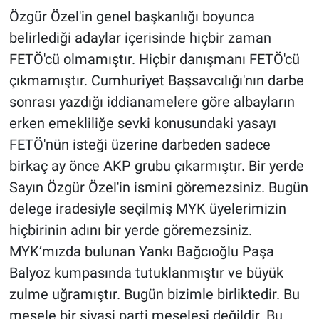
Özgür Özel'in genel başkanlığı boyunca
belirlediği adaylar içerisinde hiçbir zaman
FETÖ'cü olmamıştır. Hiçbir danışmanı FETÖ'cü
çıkmamıştır. Cumhuriyet Başsavcılığı'nın darbe
sonrası yazdığı iddianamelere göre albayların
erken emekliliğe sevki konusundaki yasayı
FETÖ'nün isteği üzerine darbeden sadece
birkaç ay önce AKP grubu çıkarmıştır. Bir yerde
Sayın Özgür Özel'in ismini göremezsiniz. Bugün
delege iradesiyle seçilmiş MYK üyelerimizin
hiçbirinin adını bir yerde göremezsiniz.
MYK’mızda bulunan Yankı Bağcıoğlu Paşa
Balyoz kumpasında tutuklanmıştır ve büyük
zulme uğramıştır. Bugün bizimle birliktedir. Bu
mesele bir siyasi parti meselesi değildir. Bu