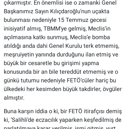
çıkarmıştır. En önemlisi ise o zamanki Genel
Başkanımız Sayın Kılıçdaroğlu'nun uçakta
bulunması nedeniyle 15 Temmuz gecesi
inisiyatif almış, TBMM'ye gelmiş, Meclis’in
açılmasına katkı sunmuş, Meclis’e bomba
atıldığı anda dahi Genel Kurulu terk etmemiş,
meşruiyetin yanında durduğunu ilan etmiş ve
büyük bir cesaretle bu girişimi yapma
konusunda bir an bile tereddüt etmemiş ve o
günkü tutumu nedeniyle FETÖ’cüler hariç bu
ülkedeki her kesimden büyük takdirler, övgüler
almıştır.
Buna karşın iddia o ki, bir FETÖ itirafçısı demiş
ki, ‘Salihli'de eczacılık yaparken keşfedilmiş de
parlatılmaya karar verilmiş, ismi gitmiş, yurt