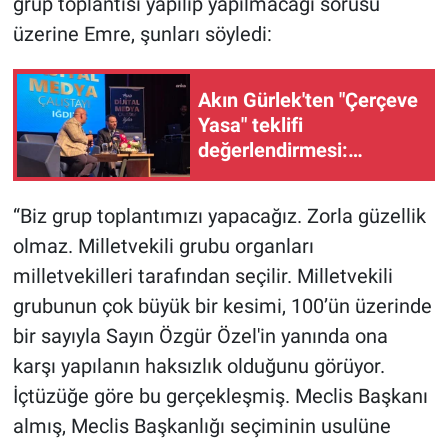
grup toplantısı yapılıp yapılmacağı sorusu
üzerine Emre, şunları söyledi:
Akın Gürlek'ten "Çerçeve
Yasa" teklifi
değerlendirmesi:
“Türkiye pazar günü
inşallah yeni bir aydınlığa
“Biz grup toplantımızı yapacağız. Zorla güzellik
uyanacak”
olmaz. Milletvekili grubu organları
milletvekilleri tarafından seçilir. Milletvekili
grubunun çok büyük bir kesimi, 100’ün üzerinde
bir sayıyla Sayın Özgür Özel'in yanında ona
karşı yapılanın haksızlık olduğunu görüyor.
İçtüzüğe göre bu gerçekleşmiş. Meclis Başkanı
almış, Meclis Başkanlığı seçiminin usulüne