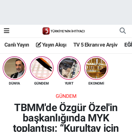
Canlı Yayın
Yayın Akışı
Canlı Yayın
Yayın Akışı
TV 5 Ekranı ve Arşiv
EĞ
TV 5 Ekranı ve Arşiv
DÜNYA
GÜNDEM
YURT
EKONOMİ
GÜNDEM
TBMM'de Özgür Özel'in
başkanlığında MYK
toplantısı: “Kurultay için