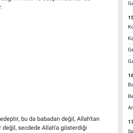
Ga
.
1
Ko
Ka
Ge
Ga
16
Ba
Be
Am
 edeptir, bu da babadan değil, Allah'tan
17
 değil, secdede Allah'a gösterdiği
Sa