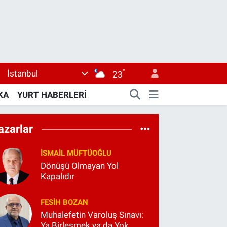
°
İstanbul
23
KA
YURT HABERLERİ
azarlar
İSMAIL MÜFTÜOĞLU
Dönüşü Olmayan Yol
Kapalıdır
FESIH BOZAN
Muhalefetin Varoluş Sınavı:
Ya Birleşmek ya da Yok