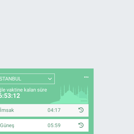
İSTANBUL
le vaktine kalan süre
6:53:11
İmsak
04:17
Güneş
05:59