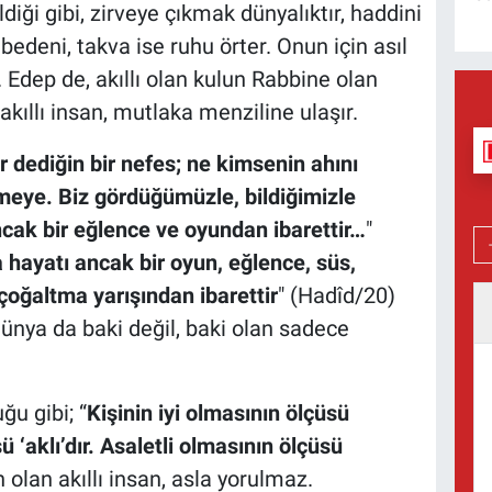
diği gibi, zirveye çıkmak dünyalıktır, haddini
 bedeni, takva ise ruhu örter. Onun için asıl
. Edep de, akıllı olan kulun Rabbine olan
akıllı insan, mutlaka menziline ulaşır.
 dediğin bir nefes; ne kimsenin ahını
meye. Biz gördüğümüzle, bildiğimizle
cak bir eğlence ve oyundan ibarettir…
"
a hayatı ancak bir oyun, eğlence, süs,
çoğaltma yarışından ibarettir
" (Hadîd/20)
dünya da baki değil, baki olan sadece
u gibi; “
Kişinin iyi olmasının ölçüsü
sü ‘aklı’dır. Asaletli olmasının ölçüsü
olan akıllı insan, asla yorulmaz.