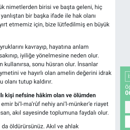
yük nimetlerden birisi ve başta geleni, hiç
 yanlıştan bir başka ifade ile hak olanı
ayırt etmemiz için, bize lütfedilmiş en büyük
uyruklarını kavrayıp, hayatına anlam
sakınıp, iyiliğe yönelmesine neden olur.
n kullanırsa, sonu hüsran olur. İnsanlar
ymetini ve hayırlı olan amelin değerini idrak
 olanı tutup kaldırır.
Öğ
0
llı kişi nefsine hâkim olan ve ölümden
 emir bi’l-ma’rûf nehiy ani’l-münker’e riayet
insan, akıl sayesinde toplumuna faydalı olur.
ı da öldürürsünüz. Akıl ve ahlak