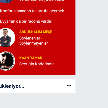
Olmak
Konfor alanından tasarrufa geçmek…
Eyyamın da bir raconu vardır!
ABDULHALIM MEŞE
Söylenenler -
Söylenmeyenler
KAAN YAMAK
Seçtiğin Kaderindir
ükleniyor...