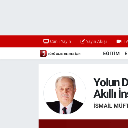
Canlı Yayın
Yayın Akışı
Canlı Yayın
Yayın Akışı
TV
TV 5 Ekranı ve Arşiv
EĞİTİM
E
Yolun 
Akıllı 
İSMAIL MÜF