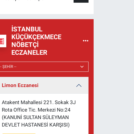
İSTANBUL
KÜÇÜKÇEKMECE
NÖBETÇI
ECZANELER
Limon Eczanesi
Atakent Mahallesi 221. Sokak 3J
Rota Office Tic. Merkezi No:24
(KANUNİ SULTAN SÜLEYMAN
DEVLET HASTANESİ KARŞISI)