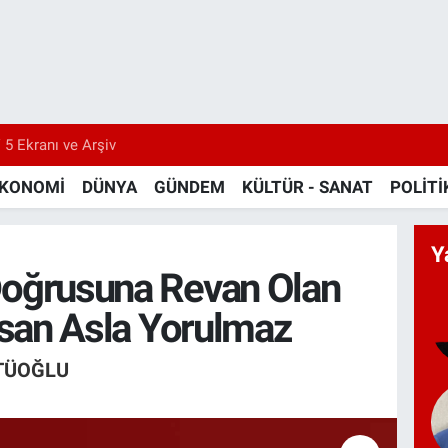
 5 Ekranı ve Arşiv
KONOMİ
DÜNYA
GÜNDEM
KÜLTÜR - SANAT
POLİTİ
Y
Doğrusuna Revan Olan
İnsan Asla Yorulmaz
TÜOĞLU