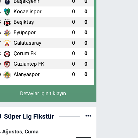
Başakşehir
0
0
3
Kocaelispor
0
0
4
Beşiktaş
0
0
5
Eyüpspor
0
0
6
Galatasaray
0
0
7
Çorum FK
0
0
8
Gaziantep FK
0
0
9
Alanyaspor
0
0
0
Detaylar için tıklayın
Süper Lig Fikstür
4 Ağustos, Cuma