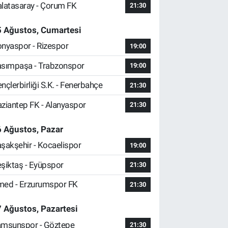
latasaray - Çorum FK
21:30
5 Ağustos, Cumartesi
nyaspor - Rizespor
19:00
sımpaşa - Trabzonspor
19:00
nçlerbirliği S.K. - Fenerbahçe
21:30
ziantep FK - Alanyaspor
21:30
 Ağustos, Pazar
şakşehir - Kocaelispor
19:00
şiktaş - Eyüpspor
21:30
ed - Erzurumspor FK
21:30
 Ağustos, Pazartesi
msunspor - Göztepe
21:30