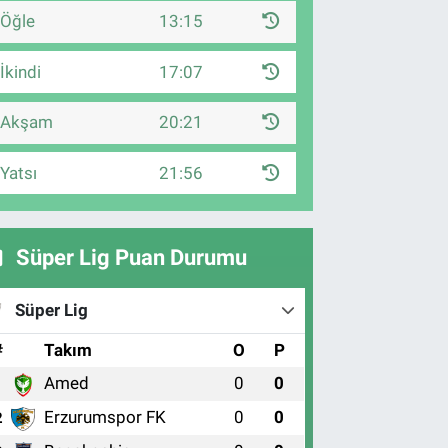
Öğle
13:15
İkindi
17:07
Akşam
20:21
Yatsı
21:56
Süper Lig Puan Durumu
Süper Lig
#
Takım
O
P
Amed
0
0
1
Erzurumspor FK
0
0
2