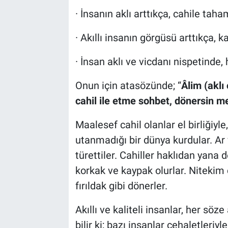
· İnsanın aklı arttıkça, cahile tah
· Akıllı insanın görgüsü arttıkça, k
· İnsan aklı ve vicdanı nispetinde, 
Onun için atasözünde; “
Âlim (aklı 
cahil ile etme sohbet, dönersin 
Maalesef cahil olanlar el birliğiy
utanmadığı bir dünya kurdular. Ar 
türettiler. Cahiller haklıdan yana 
korkak ve kaypak olurlar. Nitekim 
fırıldak gibi dönerler.
Akıllı ve kaliteli insanlar, her sö
bilir ki; bazı insanlar cehaletleriyle