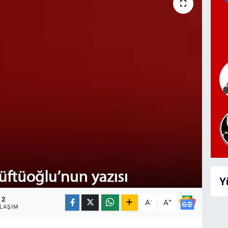
Y
2
-
+
A
A
LAŞIM