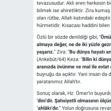
tevazusudur. Aklı eren herkesin bil
bilmek ise ahiretliktir. Zira kumaş
olan rütbe, Allah katındaki edeptir
hürmetidir. Kısacası haddini bilen 
Özlü bir sözde denildiği gibi; "
Ömür
almaya değer, ne de iki yüzle gez
yaşarız.
" Zira: "
Bu dünya hayatı an
(Ankebût/64) Keza: "
Bilin ki düny
aranızda övünme ve mal ile evlat 
buyruğu da açıktır. Yani insan da 
yaratanımız Allah'tır.
Sonuç olarak, Hz. Ömer’in buyurduğ
‘dini’dir. Şahsiyetli olmasının ölçü
‘ahlâkı’dır.
” Yolun doğrusuna revan 