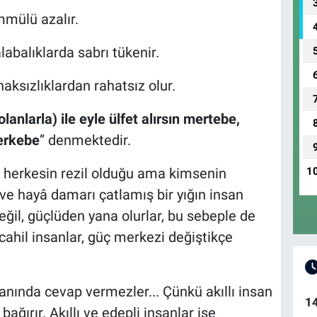
ammülü azalır.
alabalıklarda sabrı tükenir.
haksızlıklardan rahatsız olur.
olanlarla) ile eyle ülfet alırsın mertebe,
merkebe
” denmektedir.
le, herkesin rezil olduğu ama kimsenin
1
ve hayâ damarı çatlamış bir yığın insan
değil, güçlüden yana olurlar, bu sebeple de
cahil insanlar, güç merkezi değiştikçe
ze anında cevap vermezler... Çünkü akıllı insan
1
 bağırır. Akıllı ve edepli insanlar ise