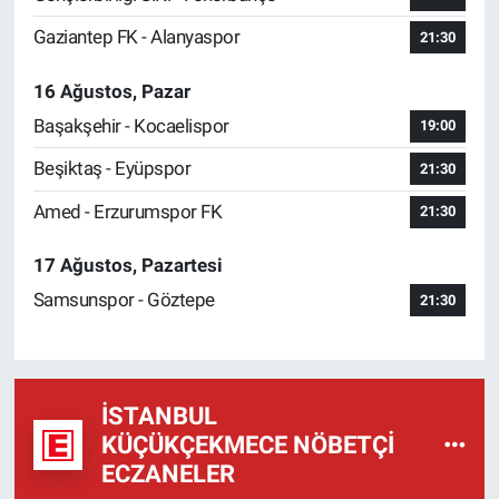
Gaziantep FK - Alanyaspor
21:30
16 Ağustos, Pazar
Başakşehir - Kocaelispor
19:00
Beşiktaş - Eyüpspor
21:30
Amed - Erzurumspor FK
21:30
17 Ağustos, Pazartesi
Samsunspor - Göztepe
21:30
İSTANBUL
KÜÇÜKÇEKMECE NÖBETÇI
ECZANELER