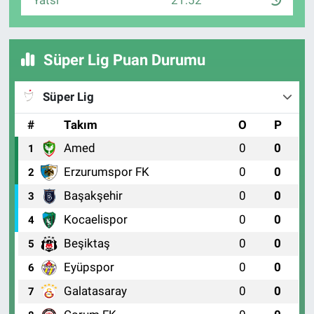
Yatsı
21:52
Süper Lig Puan Durumu
Süper Lig
#
Takım
O
P
Amed
0
0
1
Erzurumspor FK
0
0
2
Başakşehir
0
0
3
Kocaelispor
0
0
4
Beşiktaş
0
0
5
Eyüpspor
0
0
6
Galatasaray
0
0
7