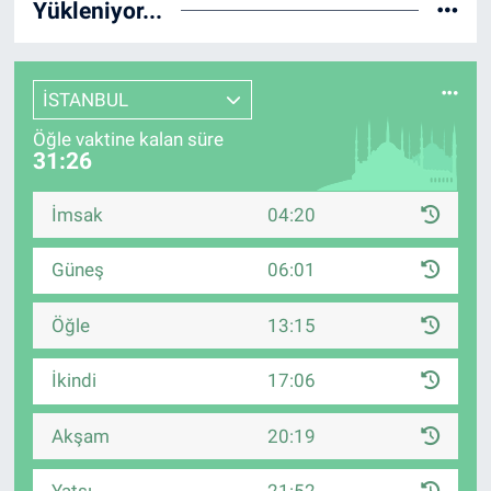
Yükleniyor...
İSTANBUL
Öğle vaktine kalan süre
31:25
İmsak
04:20
Güneş
06:01
Öğle
13:15
İkindi
17:06
Akşam
20:19