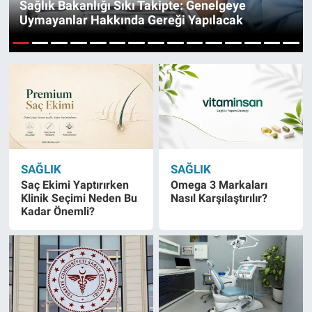
Sağlık Bakanlığı Sıkı Takipte: Genelgeye
Uymayanlar Hakkında Gereği Yapılacak
1
2
3
4
5
6
7
8
9
10
11
12
13
14
15
SAĞLIK
SAĞLIK
Saç Ekimi Yaptırırken
Omega 3 Markaları
Klinik Seçimi Neden Bu
Nasıl Karşılaştırılır?
Kadar Önemli?