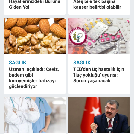
Hayallerinizdeki Buruna
Ateş bile tek başına
Giden Yol
kanser belirtisi olabilir
SAĞLIK
SAĞLIK
Uzmanı açıkladı: Ceviz,
TEB'den üç hastalık için
badem gibi
'ilaç yokluğu' uyarısı:
kuruyemişler hafızayı
Sorun yaşanacak
güçlendiriyor