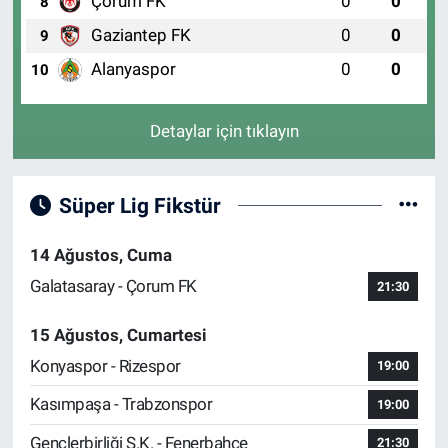
Çorum FK
0
0
8
Gaziantep FK
0
0
9
Alanyaspor
0
0
10
Detaylar için tıklayın
Süper Lig Fikstür
14 Ağustos, Cuma
Galatasaray - Çorum FK
21:30
15 Ağustos, Cumartesi
Konyaspor - Rizespor
19:00
Kasımpaşa - Trabzonspor
19:00
Gençlerbirliği S.K. - Fenerbahçe
21:30