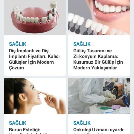
SAĞLIK
SAĞLIK
Diş İmplantı ve Diş
Gülüş Tasarımı ve
İmplantı Fiyatları: Kalıcı
Zirkonyum Kaplama:
Gülüşler İçin Modern
Kusursuz Bir Gülüş İçin
Çözüm
Modern Yaklaşımlar
SAĞLIK
SAĞLIK
Burun Estetiği:
Onkoloji Uzmanı uyardı: