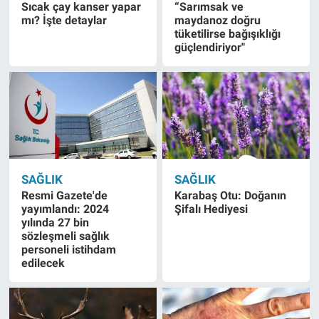
Sıcak çay kanser yapar
“Sarımsak ve
mı? İşte detaylar
maydanoz doğru
tüketilirse bağışıklığı
güçlendiriyor"
SAĞLIK
SAĞLIK
Resmi Gazete'de
Karabaş Otu: Doğanın
yayımlandı: 2024
Şifalı Hediyesi
yılında 27 bin
sözleşmeli sağlık
personeli istihdam
edilecek